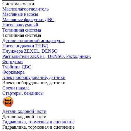
Система смазки
Масловлагоотделитель
Масляные насосы
Масляные форсунки ДВС
Насос вакуумный
Топливная система
Топливная система
Детали топливной аппаратуры
Насос подкачки ТНВД
Плунжера ZEXEL, DENSO
Распылители ZEXEL, DENSO. Расходники.
Форсунки
Турбины ДВС
Форкамера
Электрооборудование, датчики
Электрооборудование, датчики
Свечи накала
Стартеры, бендиксы
Детали ходовой части
Детали ходовой части
Гидравлика, тормозная и сцепление
Гидравлика, тормозная и сцепление