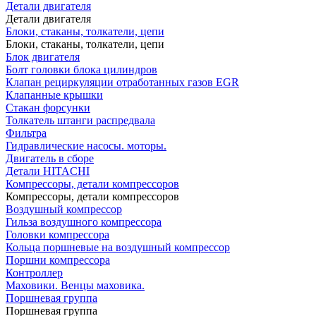
Детали двигателя
Детали двигателя
Блоки, стаканы, толкатели, цепи
Блоки, стаканы, толкатели, цепи
Блок двигателя
Болт головки блока цилиндров
Клапан рециркуляции отработанных газов EGR
Клапанные крышки
Стакан форсунки
Толкатель штанги распредвала
Фильтра
Гидравлические насосы. моторы.
Двигатель в сборе
Детали HITACHI
Компрессоры, детали компрессоров
Компрессоры, детали компрессоров
Воздушный компрессор
Гильза воздушного компрессора
Головки компрессора
Кольца поршневые на воздушный компрессор
Поршни компрессора
Контроллер
Маховики. Венцы маховика.
Поршневая группа
Поршневая группа