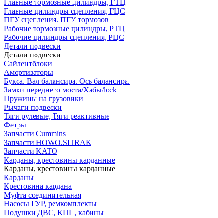
Главные тормозные цилиндры, ГТЦ
Главные цилиндры сцепления, ГЦС
ПГУ сцепления. ПГУ тормозов
Рабочие тормозные цилиндры, РТЦ
Рабочие цилиндры сцепления, РЦС
Детали подвески
Детали подвески
Cайлентблоки
Амортизаторы
Букса. Вал балансира. Ось балансира.
Замки переднего моста/Хабы/lock
Пружины на грузовики
Рычаги подвески
Тяги рулевые, Тяги реактивные
Фетры
Запчасти Cummins
Запчасти HOWO.SITRAK
Запчасти KATO
Карданы, крестовины карданные
Карданы, крестовины карданные
Карданы
Крестовина кардана
Муфта соединительная
Насосы ГУР, ремкомплекты
Подушки ДВС, КПП, кабины