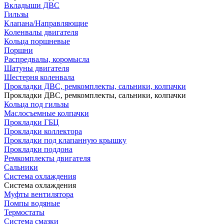
Вкладыши ДВС
Гильзы
Клапана/Направляющие
Коленвалы двигателя
Кольца поршневые
Поршни
Распредвалы, коромысла
Шатуны двигателя
Шестерня коленвала
Прокладки ДВС, ремкомплекты, сальники, колпачки
Прокладки ДВС, ремкомплекты, сальники, колпачки
Кольца под гильзы
Маслосъемные колпачки
Прокладки ГБЦ
Прокладки коллектора
Прокладки под клапанную крышку
Прокладки поддона
Ремкомплекты двигателя
Сальники
Система охлаждения
Система охлаждения
Муфты вентилятора
Помпы водяные
Термостаты
Система смазки