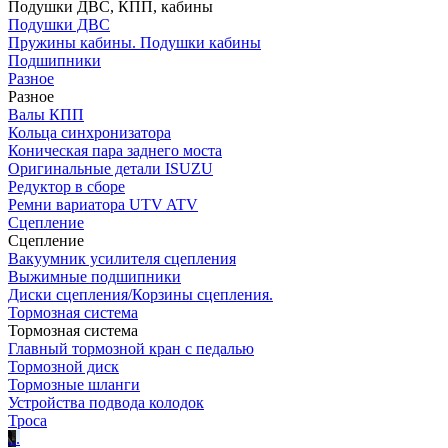
Подушки ДВС, КПП, кабины
Подушки ДВС
Пружины кабины. Подушки кабины
Подшипники
Разное
Разное
Валы КПП
Кольца синхронизатора
Коническая пара заднего моста
Оригинальные детали ISUZU
Редуктор в сборе
Ремни вариатора UTV ATV
Сцепление
Сцепление
Вакуумник усилителя сцепления
Выжимные подшипники
Диски сцепления/Корзины сцепления.
Тормозная система
Тормозная система
Главный тормозной кран с педалью
Тормозной диск
Тормозные шланги
Устройства подвода колодок
Троса
.
.
.