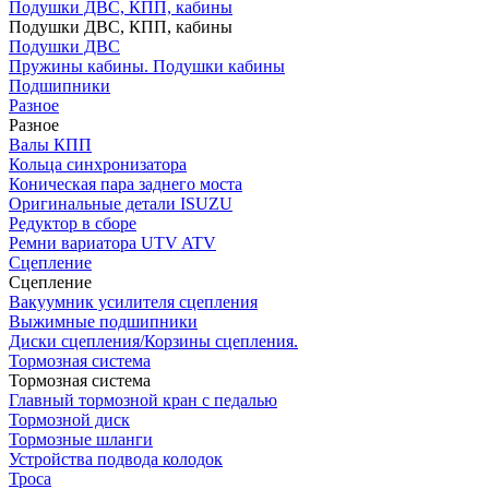
Подушки ДВС, КПП, кабины
Подушки ДВС, КПП, кабины
Подушки ДВС
Пружины кабины. Подушки кабины
Подшипники
Разное
Разное
Валы КПП
Кольца синхронизатора
Коническая пара заднего моста
Оригинальные детали ISUZU
Редуктор в сборе
Ремни вариатора UTV ATV
Сцепление
Сцепление
Вакуумник усилителя сцепления
Выжимные подшипники
Диски сцепления/Корзины сцепления.
Тормозная система
Тормозная система
Главный тормозной кран с педалью
Тормозной диск
Тормозные шланги
Устройства подвода колодок
Троса