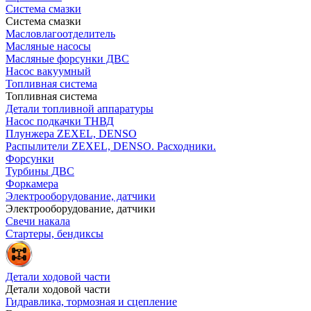
Система смазки
Система смазки
Масловлагоотделитель
Масляные насосы
Масляные форсунки ДВС
Насос вакуумный
Топливная система
Топливная система
Детали топливной аппаратуры
Насос подкачки ТНВД
Плунжера ZEXEL, DENSO
Распылители ZEXEL, DENSO. Расходники.
Форсунки
Турбины ДВС
Форкамера
Электрооборудование, датчики
Электрооборудование, датчики
Свечи накала
Стартеры, бендиксы
Детали ходовой части
Детали ходовой части
Гидравлика, тормозная и сцепление