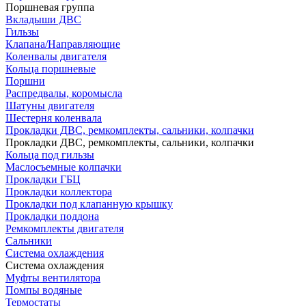
Поршневая группа
Вкладыши ДВС
Гильзы
Клапана/Направляющие
Коленвалы двигателя
Кольца поршневые
Поршни
Распредвалы, коромысла
Шатуны двигателя
Шестерня коленвала
Прокладки ДВС, ремкомплекты, сальники, колпачки
Прокладки ДВС, ремкомплекты, сальники, колпачки
Кольца под гильзы
Маслосъемные колпачки
Прокладки ГБЦ
Прокладки коллектора
Прокладки под клапанную крышку
Прокладки поддона
Ремкомплекты двигателя
Сальники
Система охлаждения
Система охлаждения
Муфты вентилятора
Помпы водяные
Термостаты