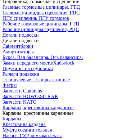
Гидравлика, тормозная и сцепление
Главные тормозные цилиндры, ГТЦ
Главные цилиндры сцепления, ГЦС
ПГУ сцепления. ПГУ тормозов
Рабочие тормозные цилиндры, РТЦ
Рабочие цилиндры сцепления, РЦС
Детали подвески
Детали подвески
Cайлентблоки
Амортизаторы
Букса. Вал балансира. Ось балансира.
Замки переднего моста/Хабы/lock
Пружины на грузовики
Рычаги подвески
Тяги рулевые, Тяги реактивные
Фетры
Запчасти Cummins
Запчасти HOWO.SITRAK
Запчасти KATO
Карданы, крестовины карданные
Карданы, крестовины карданные
Карданы
Крестовина кардана
Муфта соединительная
Насосы ГУР, ремкомплекты