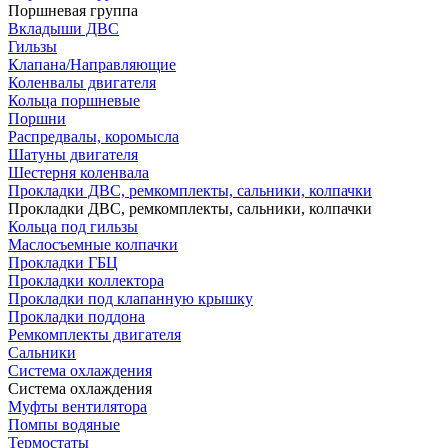
Поршневая группа
Вкладыши ДВС
Гильзы
Клапана/Направляющие
Коленвалы двигателя
Кольца поршневые
Поршни
Распредвалы, коромысла
Шатуны двигателя
Шестерня коленвала
Прокладки ДВС, ремкомплекты, сальники, колпачки
Прокладки ДВС, ремкомплекты, сальники, колпачки
Кольца под гильзы
Маслосъемные колпачки
Прокладки ГБЦ
Прокладки коллектора
Прокладки под клапанную крышку
Прокладки поддона
Ремкомплекты двигателя
Сальники
Система охлаждения
Система охлаждения
Муфты вентилятора
Помпы водяные
Термостаты