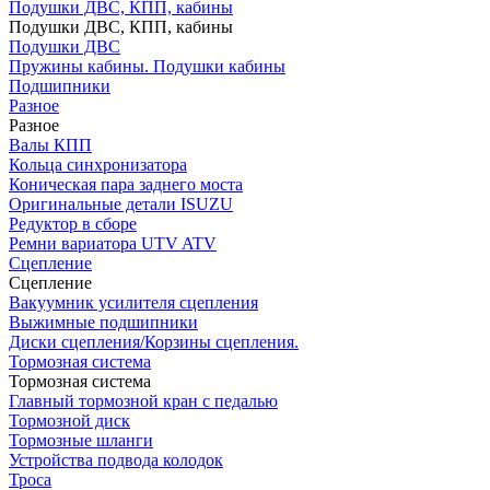
Подушки ДВС, КПП, кабины
Подушки ДВС, КПП, кабины
Подушки ДВС
Пружины кабины. Подушки кабины
Подшипники
Разное
Разное
Валы КПП
Кольца синхронизатора
Коническая пара заднего моста
Оригинальные детали ISUZU
Редуктор в сборе
Ремни вариатора UTV ATV
Сцепление
Сцепление
Вакуумник усилителя сцепления
Выжимные подшипники
Диски сцепления/Корзины сцепления.
Тормозная система
Тормозная система
Главный тормозной кран с педалью
Тормозной диск
Тормозные шланги
Устройства подвода колодок
Троса