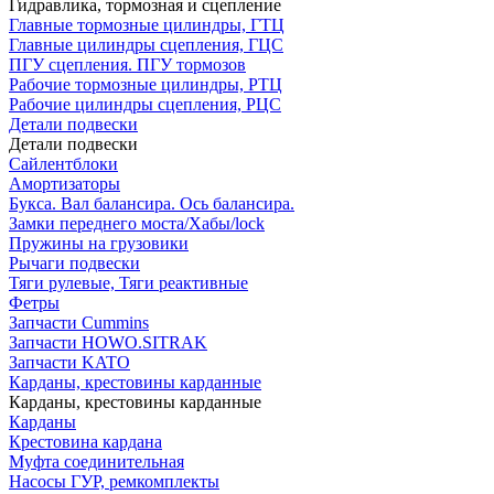
Гидравлика, тормозная и сцепление
Главные тормозные цилиндры, ГТЦ
Главные цилиндры сцепления, ГЦС
ПГУ сцепления. ПГУ тормозов
Рабочие тормозные цилиндры, РТЦ
Рабочие цилиндры сцепления, РЦС
Детали подвески
Детали подвески
Cайлентблоки
Амортизаторы
Букса. Вал балансира. Ось балансира.
Замки переднего моста/Хабы/lock
Пружины на грузовики
Рычаги подвески
Тяги рулевые, Тяги реактивные
Фетры
Запчасти Cummins
Запчасти HOWO.SITRAK
Запчасти KATO
Карданы, крестовины карданные
Карданы, крестовины карданные
Карданы
Крестовина кардана
Муфта соединительная
Насосы ГУР, ремкомплекты