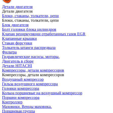
Детали двигателя
Детали двигателя
Блоки, стаканы, толкатели, цепи
Блоки, стаканы, толкатели, цепи
Блок двигателя
Болт головки блока цилиндров
Клапан рециркуляции отработанных газов EGR
Клапанные крышки
Стакан форсунки
Толкатель штанги распредвала
Фильтра
Гидравлические насосы. моторы.
Двигатель в сборе
Детали HITACHI
Компрессоры, детали компрессоров
Компрессоры, детали компрессоров
Воздушный компрессор
Гильза воздушного компрессора
Головки компрессора
Кольца поршневые на воздушный компрессор
Поршни компрессора
Контроллер
Маховики. Венцы маховика.
Поршневая группа