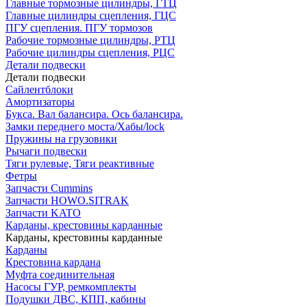
Главные тормозные цилиндры, ГТЦ
Главные цилиндры сцепления, ГЦС
ПГУ сцепления. ПГУ тормозов
Рабочие тормозные цилиндры, РТЦ
Рабочие цилиндры сцепления, РЦС
Детали подвески
Детали подвески
Cайлентблоки
Амортизаторы
Букса. Вал балансира. Ось балансира.
Замки переднего моста/Хабы/lock
Пружины на грузовики
Рычаги подвески
Тяги рулевые, Тяги реактивные
Фетры
Запчасти Cummins
Запчасти HOWO.SITRAK
Запчасти KATO
Карданы, крестовины карданные
Карданы, крестовины карданные
Карданы
Крестовина кардана
Муфта соединительная
Насосы ГУР, ремкомплекты
Подушки ДВС, КПП, кабины