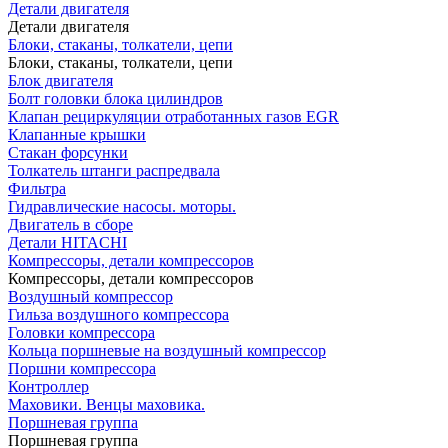
Детали двигателя
Детали двигателя
Блоки, стаканы, толкатели, цепи
Блоки, стаканы, толкатели, цепи
Блок двигателя
Болт головки блока цилиндров
Клапан рециркуляции отработанных газов EGR
Клапанные крышки
Стакан форсунки
Толкатель штанги распредвала
Фильтра
Гидравлические насосы. моторы.
Двигатель в сборе
Детали HITACHI
Компрессоры, детали компрессоров
Компрессоры, детали компрессоров
Воздушный компрессор
Гильза воздушного компрессора
Головки компрессора
Кольца поршневые на воздушный компрессор
Поршни компрессора
Контроллер
Маховики. Венцы маховика.
Поршневая группа
Поршневая группа