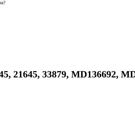
ра?
5, 21645, 33879, MD136692, M