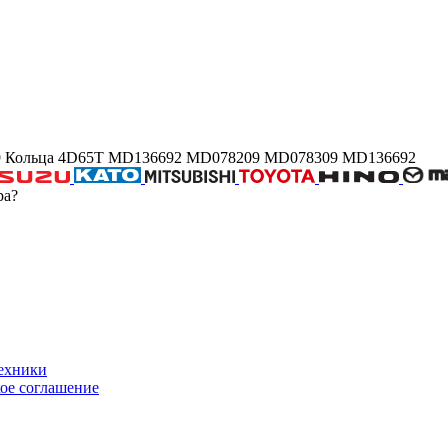
879 Кольца 4D65T MD136692 MD078209 MD078309 MD136692
ра?
техники
ое соглашение