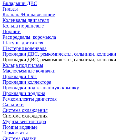
Вкладыши ДВС
Гильзы
Клапана/Направляющие
Коленвалы двигателя
Кольца поршневые
Поршни
Распредвалы, коромысла
Шатуны двигателя
Шестерня коленвала
Прокладки ДВС, ремкомплекты, сальники, колпачки
Прокладки ДВС, ремкомплекты, сальники, колпачки
Кольца под гильзы
Маслосъемные колпачки
Прокладки ГБЦ
Прокладки коллектора
Прокладки под клапанную крышку
Прокладки поддона
Ремкомплекты двигателя
Сальники
Система охлаждения
Система охлаждения
Муфты вентилятора
Помпы водяные
Термостаты
Система смазки