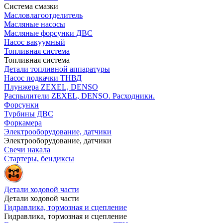
Система смазки
Масловлагоотделитель
Масляные насосы
Масляные форсунки ДВС
Насос вакуумный
Топливная система
Топливная система
Детали топливной аппаратуры
Насос подкачки ТНВД
Плунжера ZEXEL, DENSO
Распылители ZEXEL, DENSO. Расходники.
Форсунки
Турбины ДВС
Форкамера
Электрооборудование, датчики
Электрооборудование, датчики
Свечи накала
Стартеры, бендиксы
Детали ходовой части
Детали ходовой части
Гидравлика, тормозная и сцепление
Гидравлика, тормозная и сцепление