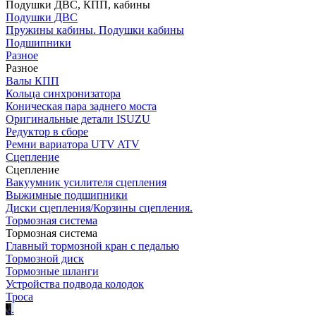
Подушки ДВС, КПП, кабины
Подушки ДВС
Пружины кабины. Подушки кабины
Подшипники
Разное
Разное
Валы КПП
Кольца синхронизатора
Коническая пара заднего моста
Оригинальные детали ISUZU
Редуктор в сборе
Ремни вариатора UTV ATV
Сцепление
Сцепление
Вакуумник усилителя сцепления
Выжимные подшипники
Диски сцепления/Корзины сцепления.
Тормозная система
Тормозная система
Главный тормозной кран с педалью
Тормозной диск
Тормозные шланги
Устройства подвода колодок
Троса
.
.
.