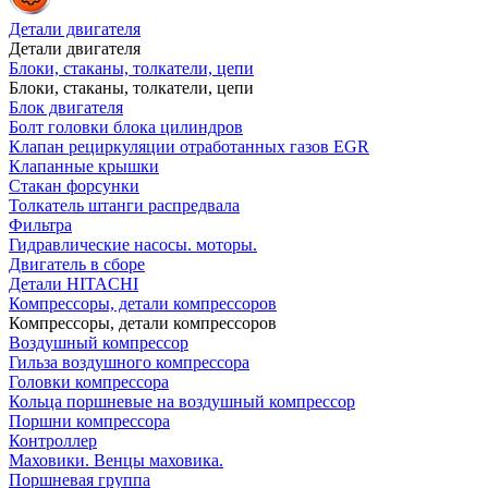
Детали двигателя
Детали двигателя
Блоки, стаканы, толкатели, цепи
Блоки, стаканы, толкатели, цепи
Блок двигателя
Болт головки блока цилиндров
Клапан рециркуляции отработанных газов EGR
Клапанные крышки
Стакан форсунки
Толкатель штанги распредвала
Фильтра
Гидравлические насосы. моторы.
Двигатель в сборе
Детали HITACHI
Компрессоры, детали компрессоров
Компрессоры, детали компрессоров
Воздушный компрессор
Гильза воздушного компрессора
Головки компрессора
Кольца поршневые на воздушный компрессор
Поршни компрессора
Контроллер
Маховики. Венцы маховика.
Поршневая группа