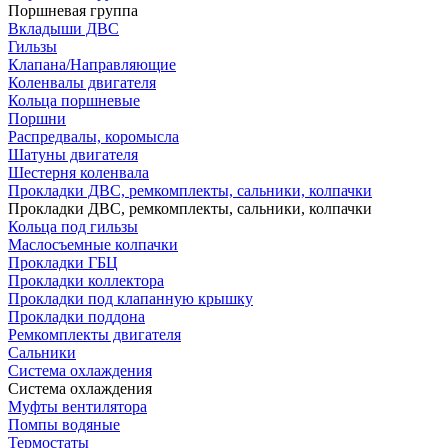
Поршневая группа
Вкладыши ДВС
Гильзы
Клапана/Направляющие
Коленвалы двигателя
Кольца поршневые
Поршни
Распредвалы, коромысла
Шатуны двигателя
Шестерня коленвала
Прокладки ДВС, ремкомплекты, сальники, колпачки
Прокладки ДВС, ремкомплекты, сальники, колпачки
Кольца под гильзы
Маслосъемные колпачки
Прокладки ГБЦ
Прокладки коллектора
Прокладки под клапанную крышку
Прокладки поддона
Ремкомплекты двигателя
Сальники
Система охлаждения
Система охлаждения
Муфты вентилятора
Помпы водяные
Термостаты