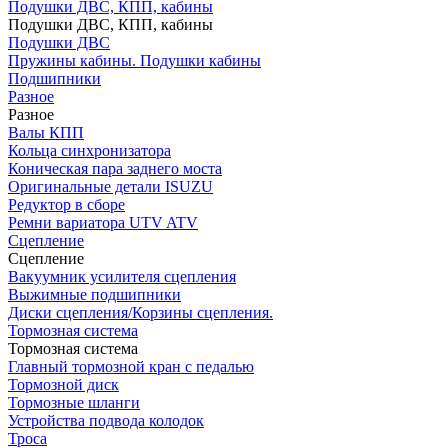
Подушки ДВС, КПП, кабины
Подушки ДВС, КПП, кабины
Подушки ДВС
Пружины кабины. Подушки кабины
Подшипники
Разное
Разное
Валы КПП
Кольца синхронизатора
Коническая пара заднего моста
Оригинальные детали ISUZU
Редуктор в сборе
Ремни вариатора UTV ATV
Сцепление
Сцепление
Вакуумник усилителя сцепления
Выжимные подшипники
Диски сцепления/Корзины сцепления.
Тормозная система
Тормозная система
Главный тормозной кран с педалью
Тормозной диск
Тормозные шланги
Устройства подвода колодок
Троса