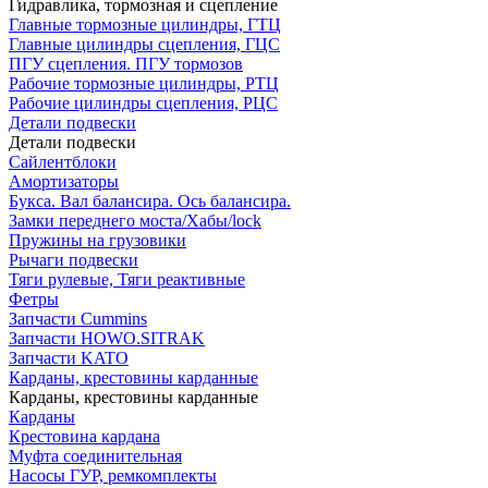
Гидравлика, тормозная и сцепление
Главные тормозные цилиндры, ГТЦ
Главные цилиндры сцепления, ГЦС
ПГУ сцепления. ПГУ тормозов
Рабочие тормозные цилиндры, РТЦ
Рабочие цилиндры сцепления, РЦС
Детали подвески
Детали подвески
Cайлентблоки
Амортизаторы
Букса. Вал балансира. Ось балансира.
Замки переднего моста/Хабы/lock
Пружины на грузовики
Рычаги подвески
Тяги рулевые, Тяги реактивные
Фетры
Запчасти Cummins
Запчасти HOWO.SITRAK
Запчасти KATO
Карданы, крестовины карданные
Карданы, крестовины карданные
Карданы
Крестовина кардана
Муфта соединительная
Насосы ГУР, ремкомплекты