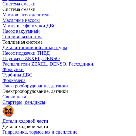
Система смазки
Система смазки
Масловлагоотделитель
Масляные насосы
Масляные форсунки ДВС
Насос вакуумный
Топливная система
Топливная система
Детали топливной аппаратуры
Насос подкачки ТНВД
Плунжера ZEXEL, DENSO
Распылители ZEXEL, DENSO. Расходники.
Форсунки
Турбины ДВС
Форкамера
Электрооборудование, датчики
Электрооборудование, датчики
Свечи накала
Стартеры, бендиксы
Детали ходовой части
Детали ходовой части
Гидравлика, тормозная и сцепление