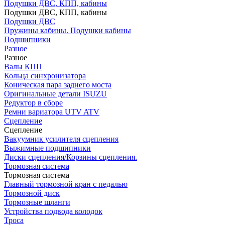
Подушки ДВС, КПП, кабины
Подушки ДВС, КПП, кабины
Подушки ДВС
Пружины кабины. Подушки кабины
Подшипники
Разное
Разное
Валы КПП
Кольца синхронизатора
Коническая пара заднего моста
Оригинальные детали ISUZU
Редуктор в сборе
Ремни вариатора UTV ATV
Сцепление
Сцепление
Вакуумник усилителя сцепления
Выжимные подшипники
Диски сцепления/Корзины сцепления.
Тормозная система
Тормозная система
Главный тормозной кран с педалью
Тормозной диск
Тормозные шланги
Устройства подвода колодок
Троса