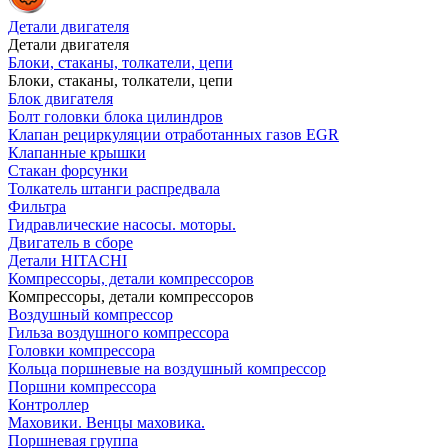
Детали двигателя
Детали двигателя
Блоки, стаканы, толкатели, цепи
Блоки, стаканы, толкатели, цепи
Блок двигателя
Болт головки блока цилиндров
Клапан рециркуляции отработанных газов EGR
Клапанные крышки
Стакан форсунки
Толкатель штанги распредвала
Фильтра
Гидравлические насосы. моторы.
Двигатель в сборе
Детали HITACHI
Компрессоры, детали компрессоров
Компрессоры, детали компрессоров
Воздушный компрессор
Гильза воздушного компрессора
Головки компрессора
Кольца поршневые на воздушный компрессор
Поршни компрессора
Контроллер
Маховики. Венцы маховика.
Поршневая группа