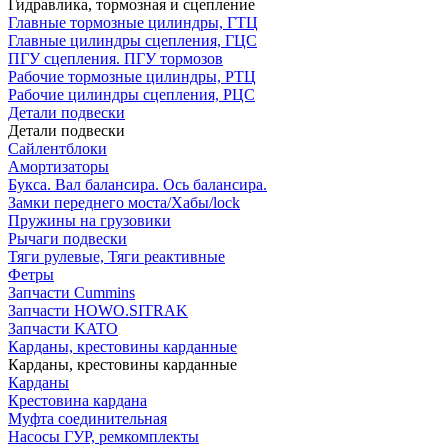
Гидравлика, тормозная и сцепление
Главные тормозные цилиндры, ГТЦ
Главные цилиндры сцепления, ГЦС
ПГУ сцепления. ПГУ тормозов
Рабочие тормозные цилиндры, РТЦ
Рабочие цилиндры сцепления, РЦС
Детали подвески
Детали подвески
Cайлентблоки
Амортизаторы
Букса. Вал балансира. Ось балансира.
Замки переднего моста/Хабы/lock
Пружины на грузовики
Рычаги подвески
Тяги рулевые, Тяги реактивные
Фетры
Запчасти Cummins
Запчасти HOWO.SITRAK
Запчасти KATO
Карданы, крестовины карданные
Карданы, крестовины карданные
Карданы
Крестовина кардана
Муфта соединительная
Насосы ГУР, ремкомплекты