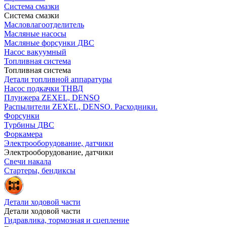
Система смазки
Система смазки
Масловлагоотделитель
Масляные насосы
Масляные форсунки ДВС
Насос вакуумный
Топливная система
Топливная система
Детали топливной аппаратуры
Насос подкачки ТНВД
Плунжера ZEXEL, DENSO
Распылители ZEXEL, DENSO. Расходники.
Форсунки
Турбины ДВС
Форкамера
Электрооборудование, датчики
Электрооборудование, датчики
Свечи накала
Стартеры, бендиксы
Детали ходовой части
Детали ходовой части
Гидравлика, тормозная и сцепление