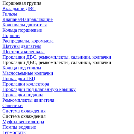
Поршневая группа
Вкладыши ДВС
Гильзы
Клапана/Направляющие
Коленвалы двигателя
Кольца поршневые
Поршни
Распредвалы, коромысла
Шатуны двигателя
Шестерня коленвала
Прокладки ДВС, ремкомплекты, сальники, колпачки
Прокладки ДВС, ремкомплекты, сальники, колпачки
Кольца под гильзы
Маслосъемные колпачки
Прокладки ГБЦ
Прокладки коллектора
Прокладки под клапанную крышку
Прокладки поддона
Ремкомплекты двигателя
Сальники
Система охлаждения
Система охлаждения
Муфты вентилятора
Помпы водяные
Термостаты