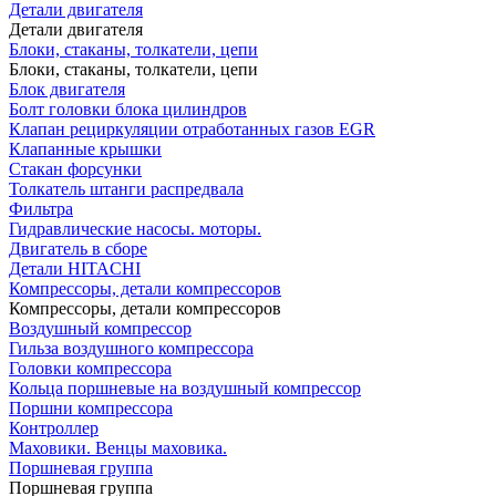
Детали двигателя
Детали двигателя
Блоки, стаканы, толкатели, цепи
Блоки, стаканы, толкатели, цепи
Блок двигателя
Болт головки блока цилиндров
Клапан рециркуляции отработанных газов EGR
Клапанные крышки
Стакан форсунки
Толкатель штанги распредвала
Фильтра
Гидравлические насосы. моторы.
Двигатель в сборе
Детали HITACHI
Компрессоры, детали компрессоров
Компрессоры, детали компрессоров
Воздушный компрессор
Гильза воздушного компрессора
Головки компрессора
Кольца поршневые на воздушный компрессор
Поршни компрессора
Контроллер
Маховики. Венцы маховика.
Поршневая группа
Поршневая группа