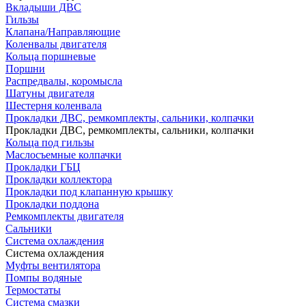
Вкладыши ДВС
Гильзы
Клапана/Направляющие
Коленвалы двигателя
Кольца поршневые
Поршни
Распредвалы, коромысла
Шатуны двигателя
Шестерня коленвала
Прокладки ДВС, ремкомплекты, сальники, колпачки
Прокладки ДВС, ремкомплекты, сальники, колпачки
Кольца под гильзы
Маслосъемные колпачки
Прокладки ГБЦ
Прокладки коллектора
Прокладки под клапанную крышку
Прокладки поддона
Ремкомплекты двигателя
Сальники
Система охлаждения
Система охлаждения
Муфты вентилятора
Помпы водяные
Термостаты
Система смазки