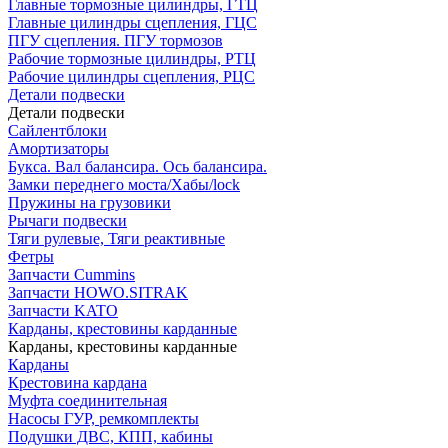
Главные тормозные цилиндры, ГТЦ
Главные цилиндры сцепления, ГЦС
ПГУ сцепления. ПГУ тормозов
Рабочие тормозные цилиндры, РТЦ
Рабочие цилиндры сцепления, РЦС
Детали подвески
Детали подвески
Cайлентблоки
Амортизаторы
Букса. Вал балансира. Ось балансира.
Замки переднего моста/Хабы/lock
Пружины на грузовики
Рычаги подвески
Тяги рулевые, Тяги реактивные
Фетры
Запчасти Cummins
Запчасти HOWO.SITRAK
Запчасти KATO
Карданы, крестовины карданные
Карданы, крестовины карданные
Карданы
Крестовина кардана
Муфта соединительная
Насосы ГУР, ремкомплекты
Подушки ДВС, КПП, кабины