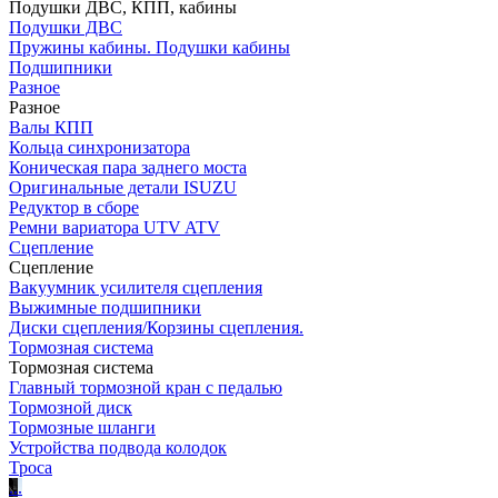
Подушки ДВС, КПП, кабины
Подушки ДВС
Пружины кабины. Подушки кабины
Подшипники
Разное
Разное
Валы КПП
Кольца синхронизатора
Коническая пара заднего моста
Оригинальные детали ISUZU
Редуктор в сборе
Ремни вариатора UTV ATV
Сцепление
Сцепление
Вакуумник усилителя сцепления
Выжимные подшипники
Диски сцепления/Корзины сцепления.
Тормозная система
Тормозная система
Главный тормозной кран с педалью
Тормозной диск
Тормозные шланги
Устройства подвода колодок
Троса
.
.
.