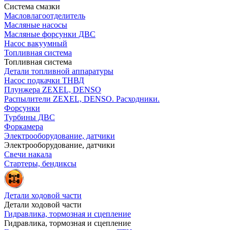
Система смазки
Масловлагоотделитель
Масляные насосы
Масляные форсунки ДВС
Насос вакуумный
Топливная система
Топливная система
Детали топливной аппаратуры
Насос подкачки ТНВД
Плунжера ZEXEL, DENSO
Распылители ZEXEL, DENSO. Расходники.
Форсунки
Турбины ДВС
Форкамера
Электрооборудование, датчики
Электрооборудование, датчики
Свечи накала
Стартеры, бендиксы
Детали ходовой части
Детали ходовой части
Гидравлика, тормозная и сцепление
Гидравлика, тормозная и сцепление