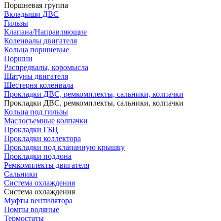
Поршневая группа
Вкладыши ДВС
Гильзы
Клапана/Направляющие
Коленвалы двигателя
Кольца поршневые
Поршни
Распредвалы, коромысла
Шатуны двигателя
Шестерня коленвала
Прокладки ДВС, ремкомплекты, сальники, колпачки
Прокладки ДВС, ремкомплекты, сальники, колпачки
Кольца под гильзы
Маслосъемные колпачки
Прокладки ГБЦ
Прокладки коллектора
Прокладки под клапанную крышку
Прокладки поддона
Ремкомплекты двигателя
Сальники
Система охлаждения
Система охлаждения
Муфты вентилятора
Помпы водяные
Термостаты