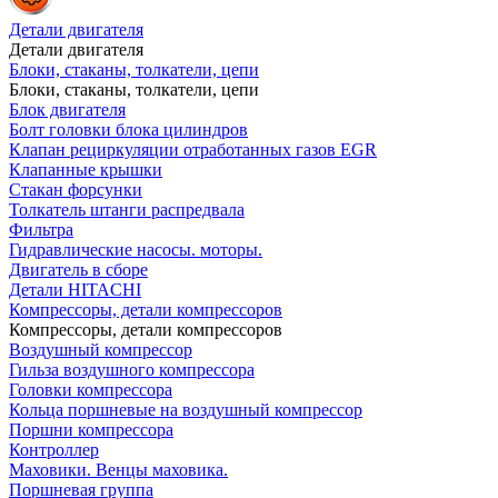
Детали двигателя
Детали двигателя
Блоки, стаканы, толкатели, цепи
Блоки, стаканы, толкатели, цепи
Блок двигателя
Болт головки блока цилиндров
Клапан рециркуляции отработанных газов EGR
Клапанные крышки
Стакан форсунки
Толкатель штанги распредвала
Фильтра
Гидравлические насосы. моторы.
Двигатель в сборе
Детали HITACHI
Компрессоры, детали компрессоров
Компрессоры, детали компрессоров
Воздушный компрессор
Гильза воздушного компрессора
Головки компрессора
Кольца поршневые на воздушный компрессор
Поршни компрессора
Контроллер
Маховики. Венцы маховика.
Поршневая группа