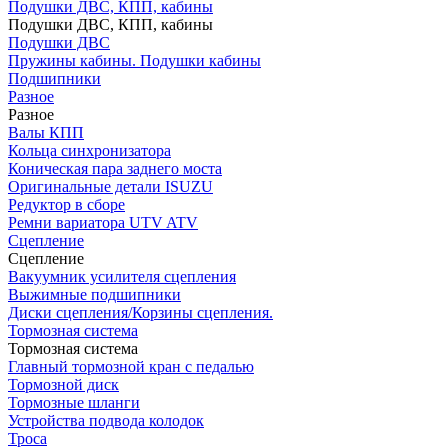
Подушки ДВС, КПП, кабины
Подушки ДВС, КПП, кабины
Подушки ДВС
Пружины кабины. Подушки кабины
Подшипники
Разное
Разное
Валы КПП
Кольца синхронизатора
Коническая пара заднего моста
Оригинальные детали ISUZU
Редуктор в сборе
Ремни вариатора UTV ATV
Сцепление
Сцепление
Вакуумник усилителя сцепления
Выжимные подшипники
Диски сцепления/Корзины сцепления.
Тормозная система
Тормозная система
Главный тормозной кран с педалью
Тормозной диск
Тормозные шланги
Устройства подвода колодок
Троса