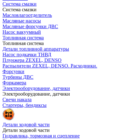
Система смазки
Система смазки
Масловлагоотделитель
Масляные насосы
Масляные форсунки ДВС
Насос вакуумный
Топливная система
Топливная система
Детали топливной аппаратуры
Насос подкачки ТНВД
Плунжера ZEXEL, DENSO
Распылители ZEXEL, DENSO. Расходники.
Форсунки
Турбины ДВС
Форкамера
Электрооборудование, датчики
Электрооборудование, датчики
Свечи накала
Стартеры, бендиксы
Детали ходовой части
Детали ходовой части
Гидравлика, тормозная и сцепление