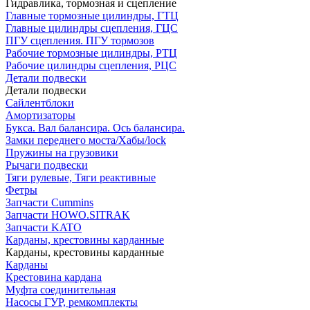
Гидравлика, тормозная и сцепление
Главные тормозные цилиндры, ГТЦ
Главные цилиндры сцепления, ГЦС
ПГУ сцепления. ПГУ тормозов
Рабочие тормозные цилиндры, РТЦ
Рабочие цилиндры сцепления, РЦС
Детали подвески
Детали подвески
Cайлентблоки
Амортизаторы
Букса. Вал балансира. Ось балансира.
Замки переднего моста/Хабы/lock
Пружины на грузовики
Рычаги подвески
Тяги рулевые, Тяги реактивные
Фетры
Запчасти Cummins
Запчасти HOWO.SITRAK
Запчасти KATO
Карданы, крестовины карданные
Карданы, крестовины карданные
Карданы
Крестовина кардана
Муфта соединительная
Насосы ГУР, ремкомплекты