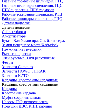
Главные тормозные цилиндры, ГТЦ
Главные цилиндры сцепления, ГЦС
ПГУ сцепления. ПГУ тормозов
Рабочие тормозные цилиндры, РТЦ
Рабочие цилиндры сцепления, РЦС
Детали подвески
Детали подвески
Cайлентблоки
Амортизаторы
Букса. Вал балансира. Ось балансира.
Замки переднего моста/Хабы/lock
Пружины на грузовики
Рычаги подвески
Тяги рулевые, Тяги реактивные
Фетры
Запчасти Cummins
Запчасти HOWO.SITRAK
Запчасти KATO
Карданы, крестовины карданные
Карданы, крестовины карданные
Карданы
Крестовина кардана
Муфта соединительная
Насосы ГУР, ремкомплекты
Подушки ДВС, КПП, кабины