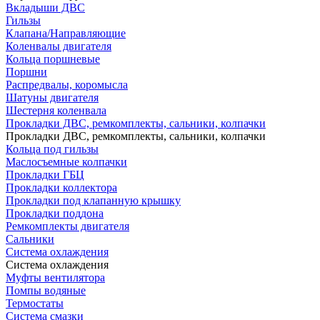
Вкладыши ДВС
Гильзы
Клапана/Направляющие
Коленвалы двигателя
Кольца поршневые
Поршни
Распредвалы, коромысла
Шатуны двигателя
Шестерня коленвала
Прокладки ДВС, ремкомплекты, сальники, колпачки
Прокладки ДВС, ремкомплекты, сальники, колпачки
Кольца под гильзы
Маслосъемные колпачки
Прокладки ГБЦ
Прокладки коллектора
Прокладки под клапанную крышку
Прокладки поддона
Ремкомплекты двигателя
Сальники
Система охлаждения
Система охлаждения
Муфты вентилятора
Помпы водяные
Термостаты
Система смазки