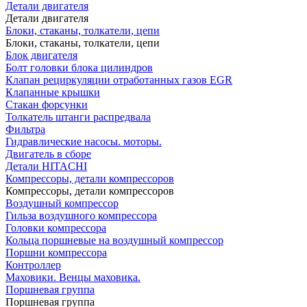
Детали двигателя
Детали двигателя
Блоки, стаканы, толкатели, цепи
Блоки, стаканы, толкатели, цепи
Блок двигателя
Болт головки блока цилиндров
Клапан рециркуляции отработанных газов EGR
Клапанные крышки
Стакан форсунки
Толкатель штанги распредвала
Фильтра
Гидравлические насосы. моторы.
Двигатель в сборе
Детали HITACHI
Компрессоры, детали компрессоров
Компрессоры, детали компрессоров
Воздушный компрессор
Гильза воздушного компрессора
Головки компрессора
Кольца поршневые на воздушный компрессор
Поршни компрессора
Контроллер
Маховики. Венцы маховика.
Поршневая группа
Поршневая группа