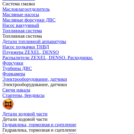
Система смазки
Масловлагоотделитель
Масляные насосы
Масляные форсунки ДВС
Насос вакуумный
Топливная система
Топливная система
Детали топливной аппаратуры
Насос подкачки ТНВД
Плунжера ZEXEL, DENSO
Распылители ZEXEL, DENSO. Расходники.
Форсунки
Турбины ДВС
Форкамера
Электрооборудование, датчики
Электрооборудование, датчики
Свечи накала
Стартеры, бендиксы
Детали ходовой части
Детали ходовой части
Гидравлика, тормозная и сцепление
Гидравлика, тормозная и сцепление