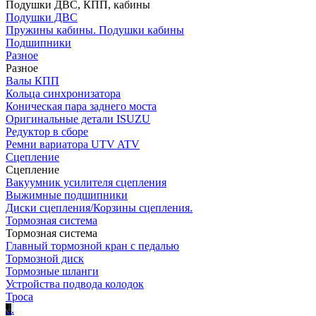
Подушки ДВС, КПП, кабины
Подушки ДВС
Пружины кабины. Подушки кабины
Подшипники
Разное
Разное
Валы КПП
Кольца синхронизатора
Коническая пара заднего моста
Оригинальные детали ISUZU
Редуктор в сборе
Ремни вариатора UTV ATV
Сцепление
Сцепление
Вакуумник усилителя сцепления
Выжимные подшипники
Диски сцепления/Корзины сцепления.
Тормозная система
Тормозная система
Главный тормозной кран с педалью
Тормозной диск
Тормозные шланги
Устройства подвода колодок
Троса
.
.
.