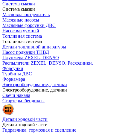
Система смазки
Система смазки
Масловлагоотделитель
Масляные насосы
Масляные форсунки ДВС
Насос вакуумный
Топливная система
Топливная система
Детали топливной аппаратуры
Насос подкачки ТНВД
Плунжера ZEXEL, DENSO
Распылители ZEXEL, DENSO. Расходники.
Форсунки
Турбины ДВС
Форкамера
Электрооборудование, датчики
Электрооборудование, датчики
Свечи накала
Стартеры, бендиксы
Детали ходовой части
Детали ходовой части
Гидравлика, тормозная и сцепление