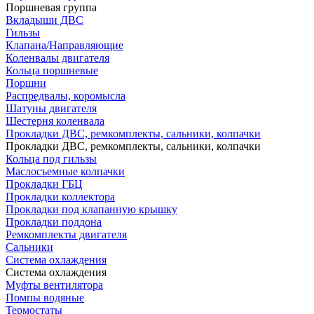
Поршневая группа
Вкладыши ДВС
Гильзы
Клапана/Направляющие
Коленвалы двигателя
Кольца поршневые
Поршни
Распредвалы, коромысла
Шатуны двигателя
Шестерня коленвала
Прокладки ДВС, ремкомплекты, сальники, колпачки
Прокладки ДВС, ремкомплекты, сальники, колпачки
Кольца под гильзы
Маслосъемные колпачки
Прокладки ГБЦ
Прокладки коллектора
Прокладки под клапанную крышку
Прокладки поддона
Ремкомплекты двигателя
Сальники
Система охлаждения
Система охлаждения
Муфты вентилятора
Помпы водяные
Термостаты