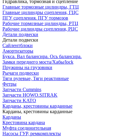
Гидравлика, тормозная и сцепление
Главные тормозные цилиндры, ГТЦ
Главные цилиндры сцепления, ГЦС
ПГУ сцепления. ПГУ тормозов
Рабочие тормозные цилиндры, РТЦ
Рабочие цилиндры сцепления, РЦС
Детали подвески
Детали подвески
Cайлентблоки
Амортизаторы
Букса. Вал балансира. Ось балансира.
Замки переднего моста/Хабы/lock
Пружины на грузовики
Рычаги подвески
Тяги рулевые, Тяги реактивные
Фетры
Запчасти Cummins
Запчасти HOWO.SITRAK
Запчасти KATO
Карданы, крестовины карданные
Карданы, крестовины карданные
Карданы
Крестовина кардана
Муфта соединительная
Насосы ГУР, ремкомплекты