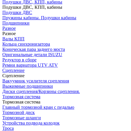
Подушки ДВС, КПП, кабины
Подушки ДВС, КПП, кабины
Подушки ДВС
Пружины кабины. Подушки кабины
Подшипники
Разное
Разное
Валы КПП
Кольца синхронизатора
Коническая пара заднего моста
Оригинальные детали ISUZU
Редуктор в сборе
Ремни вариатора UTV ATV
Сцепление
Сцепление
Вакуумник усилителя сцепления
Выжимные подшипники
Диски сцепления/Корзины сцепления.
Тормозная система
Тормозная система
Главный тормозной кран с педалью
Тормозной диск
Тормозные шланги
Устройства подвода колодок
Троса