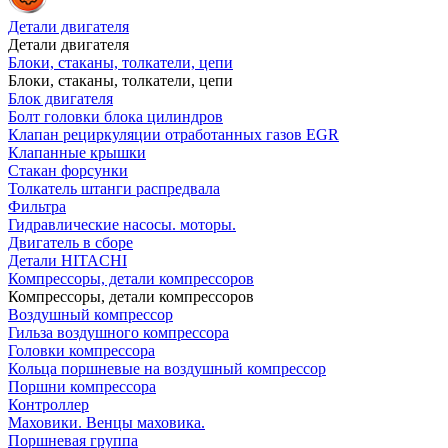
Детали двигателя
Детали двигателя
Блоки, стаканы, толкатели, цепи
Блоки, стаканы, толкатели, цепи
Блок двигателя
Болт головки блока цилиндров
Клапан рециркуляции отработанных газов EGR
Клапанные крышки
Стакан форсунки
Толкатель штанги распредвала
Фильтра
Гидравлические насосы. моторы.
Двигатель в сборе
Детали HITACHI
Компрессоры, детали компрессоров
Компрессоры, детали компрессоров
Воздушный компрессор
Гильза воздушного компрессора
Головки компрессора
Кольца поршневые на воздушный компрессор
Поршни компрессора
Контроллер
Маховики. Венцы маховика.
Поршневая группа