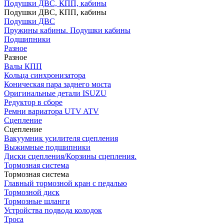
Подушки ДВС, КПП, кабины
Подушки ДВС, КПП, кабины
Подушки ДВС
Пружины кабины. Подушки кабины
Подшипники
Разное
Разное
Валы КПП
Кольца синхронизатора
Коническая пара заднего моста
Оригинальные детали ISUZU
Редуктор в сборе
Ремни вариатора UTV ATV
Сцепление
Сцепление
Вакуумник усилителя сцепления
Выжимные подшипники
Диски сцепления/Корзины сцепления.
Тормозная система
Тормозная система
Главный тормозной кран с педалью
Тормозной диск
Тормозные шланги
Устройства подвода колодок
Троса