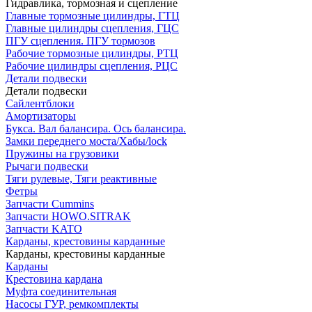
Гидравлика, тормозная и сцепление
Главные тормозные цилиндры, ГТЦ
Главные цилиндры сцепления, ГЦС
ПГУ сцепления. ПГУ тормозов
Рабочие тормозные цилиндры, РТЦ
Рабочие цилиндры сцепления, РЦС
Детали подвески
Детали подвески
Cайлентблоки
Амортизаторы
Букса. Вал балансира. Ось балансира.
Замки переднего моста/Хабы/lock
Пружины на грузовики
Рычаги подвески
Тяги рулевые, Тяги реактивные
Фетры
Запчасти Cummins
Запчасти HOWO.SITRAK
Запчасти KATO
Карданы, крестовины карданные
Карданы, крестовины карданные
Карданы
Крестовина кардана
Муфта соединительная
Насосы ГУР, ремкомплекты