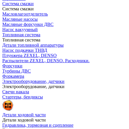
Система смазки
Система смазки
Масловлагоотделитель
Масляные насосы
Масляные форсунки ДВС
Насос вакуумный
Топливная система
Топливная система
Детали топливной аппаратуры
Насос подкачки ТНВД
Плунжера ZEXEL, DENSO
Распылители ZEXEL, DENSO. Расходники.
Форсунки
Турбины ДВС
Форкамера
Электрооборудование, датчики
Электрооборудование, датчики
Свечи накала
Стартеры, бендиксы
Детали ходовой части
Детали ходовой части
Гидравлика, тормозная и сцепление