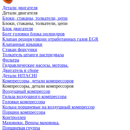
Детали двигателя
Детали двигателя
Блоки, стаканы, толкатели, цепи
Блоки, стаканы, толкатели, цепи
Блок двигателя
Болт головки блока цилиндров
Клапан рециркуляции отработанных газов EGR
Клапанные крышки
Стакан форсунки
Толкатель штанги распредвала
Фильтра
Гидравлические насосы. моторы.
Двигатель в сборе
Детали HITACHI
Компрессоры, детали компрессоров
Компрессоры, детали компрессоров
Воздушный компрессор
Гильза воздушного компрессора
Головки компрессора
Кольца поршневые на воздушный компрессор
Поршни компрессора
Контроллер
Маховики. Венцы маховика.
Поршневая группа