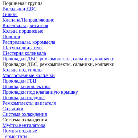
Поршневая группа
Вкладыши ДВС
Гильзы
Клапана/Направляющие
Коленвалы двигателя
Кольца поршневые
Поршни
Распредвалы, коромысла
Шатуны двигателя
Шестерня коленвала
Прокладки ДВС, ремкомплекты, сальники, колпачки
Прокладки ДВС, ремкомплекты, сальники, колпачки
Кольца под гильзы
Маслосъемные колпачки
Прокладки ГБЦ
Прокладки коллектора
Прокладки под клапанную крышку
Прокладки поддона
Ремкомплекты двигателя
Сальники
Система охлаждения
Система охлаждения
Муфты вентилятора
Помпы водяные
Термостаты