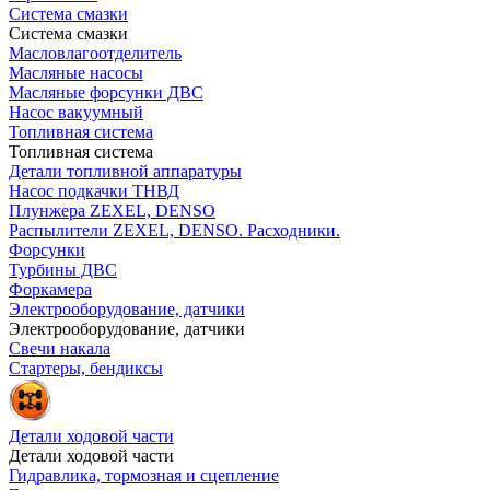
Система смазки
Система смазки
Масловлагоотделитель
Масляные насосы
Масляные форсунки ДВС
Насос вакуумный
Топливная система
Топливная система
Детали топливной аппаратуры
Насос подкачки ТНВД
Плунжера ZEXEL, DENSO
Распылители ZEXEL, DENSO. Расходники.
Форсунки
Турбины ДВС
Форкамера
Электрооборудование, датчики
Электрооборудование, датчики
Свечи накала
Стартеры, бендиксы
Детали ходовой части
Детали ходовой части
Гидравлика, тормозная и сцепление