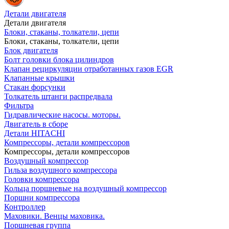
Детали двигателя
Детали двигателя
Блоки, стаканы, толкатели, цепи
Блоки, стаканы, толкатели, цепи
Блок двигателя
Болт головки блока цилиндров
Клапан рециркуляции отработанных газов EGR
Клапанные крышки
Стакан форсунки
Толкатель штанги распредвала
Фильтра
Гидравлические насосы. моторы.
Двигатель в сборе
Детали HITACHI
Компрессоры, детали компрессоров
Компрессоры, детали компрессоров
Воздушный компрессор
Гильза воздушного компрессора
Головки компрессора
Кольца поршневые на воздушный компрессор
Поршни компрессора
Контроллер
Маховики. Венцы маховика.
Поршневая группа