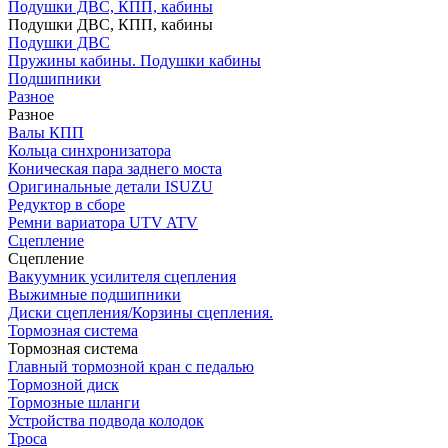
Подушки ДВС, КПП, кабины
Подушки ДВС, КПП, кабины
Подушки ДВС
Пружины кабины. Подушки кабины
Подшипники
Разное
Разное
Валы КПП
Кольца синхронизатора
Коническая пара заднего моста
Оригинальные детали ISUZU
Редуктор в сборе
Ремни вариатора UTV ATV
Сцепление
Сцепление
Вакуумник усилителя сцепления
Выжимные подшипники
Диски сцепления/Корзины сцепления.
Тормозная система
Тормозная система
Главный тормозной кран с педалью
Тормозной диск
Тормозные шланги
Устройства подвода колодок
Троса