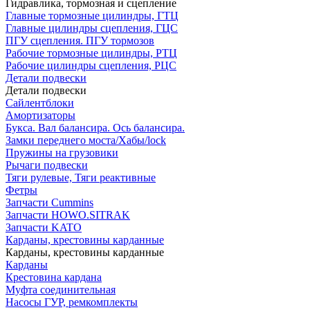
Гидравлика, тормозная и сцепление
Главные тормозные цилиндры, ГТЦ
Главные цилиндры сцепления, ГЦС
ПГУ сцепления. ПГУ тормозов
Рабочие тормозные цилиндры, РТЦ
Рабочие цилиндры сцепления, РЦС
Детали подвески
Детали подвески
Cайлентблоки
Амортизаторы
Букса. Вал балансира. Ось балансира.
Замки переднего моста/Хабы/lock
Пружины на грузовики
Рычаги подвески
Тяги рулевые, Тяги реактивные
Фетры
Запчасти Cummins
Запчасти HOWO.SITRAK
Запчасти KATO
Карданы, крестовины карданные
Карданы, крестовины карданные
Карданы
Крестовина кардана
Муфта соединительная
Насосы ГУР, ремкомплекты