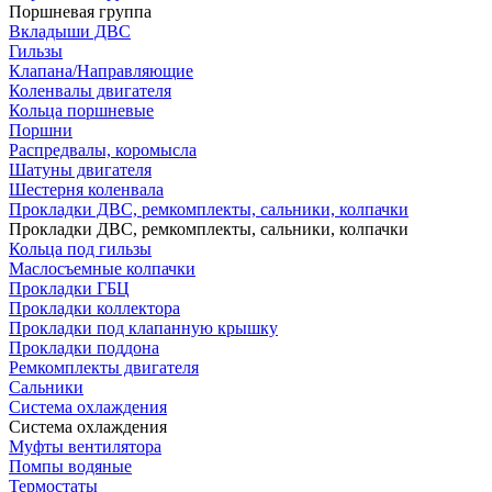
Поршневая группа
Вкладыши ДВС
Гильзы
Клапана/Направляющие
Коленвалы двигателя
Кольца поршневые
Поршни
Распредвалы, коромысла
Шатуны двигателя
Шестерня коленвала
Прокладки ДВС, ремкомплекты, сальники, колпачки
Прокладки ДВС, ремкомплекты, сальники, колпачки
Кольца под гильзы
Маслосъемные колпачки
Прокладки ГБЦ
Прокладки коллектора
Прокладки под клапанную крышку
Прокладки поддона
Ремкомплекты двигателя
Сальники
Система охлаждения
Система охлаждения
Муфты вентилятора
Помпы водяные
Термостаты