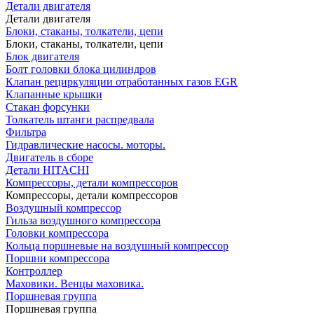
Детали двигателя
Детали двигателя
Блоки, стаканы, толкатели, цепи
Блоки, стаканы, толкатели, цепи
Блок двигателя
Болт головки блока цилиндров
Клапан рециркуляции отработанных газов EGR
Клапанные крышки
Стакан форсунки
Толкатель штанги распредвала
Фильтра
Гидравлические насосы. моторы.
Двигатель в сборе
Детали HITACHI
Компрессоры, детали компрессоров
Компрессоры, детали компрессоров
Воздушный компрессор
Гильза воздушного компрессора
Головки компрессора
Кольца поршневые на воздушный компрессор
Поршни компрессора
Контроллер
Маховики. Венцы маховика.
Поршневая группа
Поршневая группа