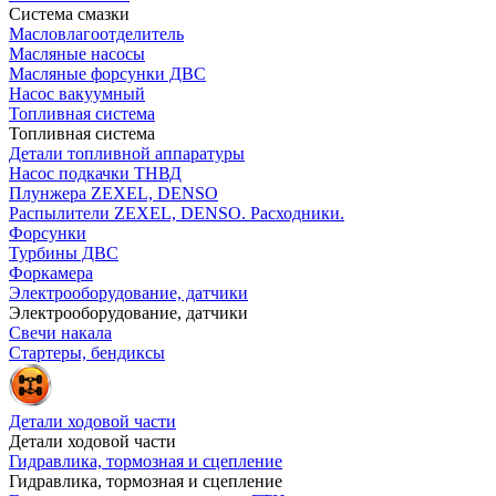
Система смазки
Масловлагоотделитель
Масляные насосы
Масляные форсунки ДВС
Насос вакуумный
Топливная система
Топливная система
Детали топливной аппаратуры
Насос подкачки ТНВД
Плунжера ZEXEL, DENSO
Распылители ZEXEL, DENSO. Расходники.
Форсунки
Турбины ДВС
Форкамера
Электрооборудование, датчики
Электрооборудование, датчики
Свечи накала
Стартеры, бендиксы
Детали ходовой части
Детали ходовой части
Гидравлика, тормозная и сцепление
Гидравлика, тормозная и сцепление