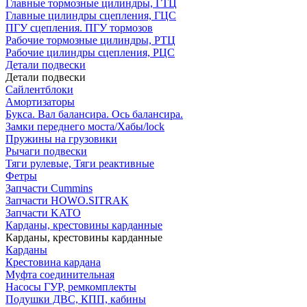
Главные тормозные цилиндры, ГТЦ
Главные цилиндры сцепления, ГЦС
ПГУ сцепления. ПГУ тормозов
Рабочие тормозные цилиндры, РТЦ
Рабочие цилиндры сцепления, РЦС
Детали подвески
Детали подвески
Cайлентблоки
Амортизаторы
Букса. Вал балансира. Ось балансира.
Замки переднего моста/Хабы/lock
Пружины на грузовики
Рычаги подвески
Тяги рулевые, Тяги реактивные
Фетры
Запчасти Cummins
Запчасти HOWO.SITRAK
Запчасти KATO
Карданы, крестовины карданные
Карданы, крестовины карданные
Карданы
Крестовина кардана
Муфта соединительная
Насосы ГУР, ремкомплекты
Подушки ДВС, КПП, кабины