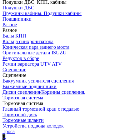
Подушки ДВС, КПП, кабины
Подушки ДВС
Пружины кабины. Подушки кабины
Подшипники
Разное
Разное
Валы КПП
Кольца синхронизатора
Коническая пара заднего моста
Оригинальные детали ISUZU
Редуктор в сборе
Ремни вариатора UTV ATV
Сцепление
Сцепление
Вакуумник усилителя сцепления
Выжимные подшипники
Диски сцепления/Корзины сцепления.
Тормозная система
Тормозная система
Главный тормозной кран с педалью
Тормозной диск
Тормозные шланги
Устройства подвода колодок
Троса
.
.
.