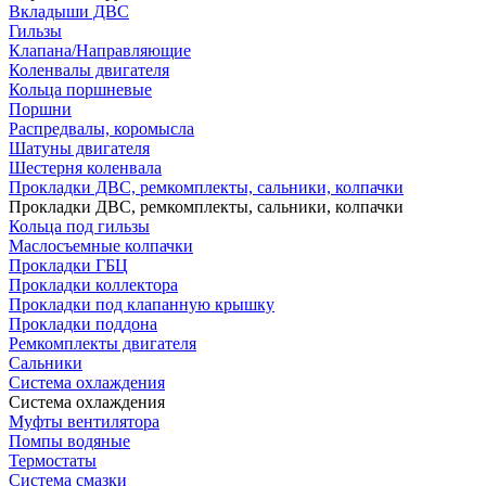
Вкладыши ДВС
Гильзы
Клапана/Направляющие
Коленвалы двигателя
Кольца поршневые
Поршни
Распредвалы, коромысла
Шатуны двигателя
Шестерня коленвала
Прокладки ДВС, ремкомплекты, сальники, колпачки
Прокладки ДВС, ремкомплекты, сальники, колпачки
Кольца под гильзы
Маслосъемные колпачки
Прокладки ГБЦ
Прокладки коллектора
Прокладки под клапанную крышку
Прокладки поддона
Ремкомплекты двигателя
Сальники
Система охлаждения
Система охлаждения
Муфты вентилятора
Помпы водяные
Термостаты
Система смазки