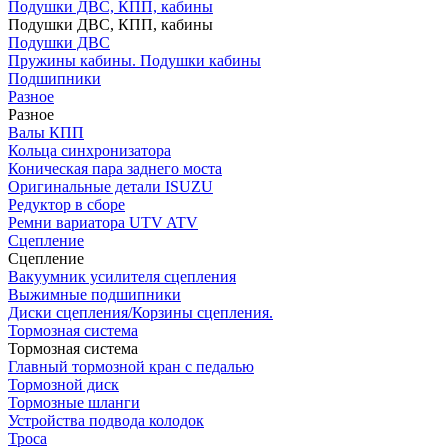
Подушки ДВС, КПП, кабины
Подушки ДВС, КПП, кабины
Подушки ДВС
Пружины кабины. Подушки кабины
Подшипники
Разное
Разное
Валы КПП
Кольца синхронизатора
Коническая пара заднего моста
Оригинальные детали ISUZU
Редуктор в сборе
Ремни вариатора UTV ATV
Сцепление
Сцепление
Вакуумник усилителя сцепления
Выжимные подшипники
Диски сцепления/Корзины сцепления.
Тормозная система
Тормозная система
Главный тормозной кран с педалью
Тормозной диск
Тормозные шланги
Устройства подвода колодок
Троса