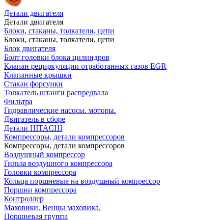
Детали двигателя
Детали двигателя
Блоки, стаканы, толкатели, цепи
Блоки, стаканы, толкатели, цепи
Блок двигателя
Болт головки блока цилиндров
Клапан рециркуляции отработанных газов EGR
Клапанные крышки
Стакан форсунки
Толкатель штанги распредвала
Фильтра
Гидравлические насосы. моторы.
Двигатель в сборе
Детали HITACHI
Компрессоры, детали компрессоров
Компрессоры, детали компрессоров
Воздушный компрессор
Гильза воздушного компрессора
Головки компрессора
Кольца поршневые на воздушный компрессор
Поршни компрессора
Контроллер
Маховики. Венцы маховика.
Поршневая группа