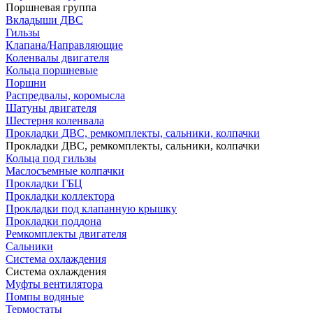
Поршневая группа
Вкладыши ДВС
Гильзы
Клапана/Направляющие
Коленвалы двигателя
Кольца поршневые
Поршни
Распредвалы, коромысла
Шатуны двигателя
Шестерня коленвала
Прокладки ДВС, ремкомплекты, сальники, колпачки
Прокладки ДВС, ремкомплекты, сальники, колпачки
Кольца под гильзы
Маслосъемные колпачки
Прокладки ГБЦ
Прокладки коллектора
Прокладки под клапанную крышку
Прокладки поддона
Ремкомплекты двигателя
Сальники
Система охлаждения
Система охлаждения
Муфты вентилятора
Помпы водяные
Термостаты