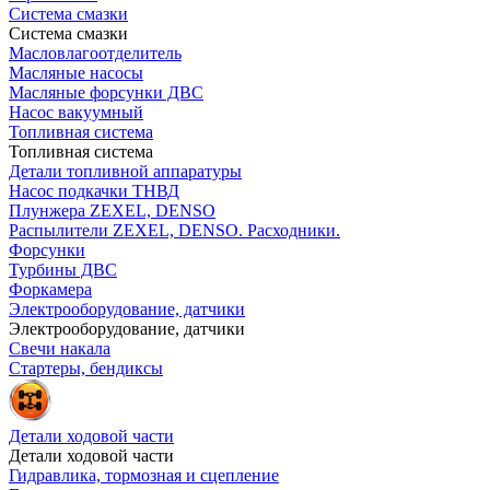
Система смазки
Система смазки
Масловлагоотделитель
Масляные насосы
Масляные форсунки ДВС
Насос вакуумный
Топливная система
Топливная система
Детали топливной аппаратуры
Насос подкачки ТНВД
Плунжера ZEXEL, DENSO
Распылители ZEXEL, DENSO. Расходники.
Форсунки
Турбины ДВС
Форкамера
Электрооборудование, датчики
Электрооборудование, датчики
Свечи накала
Стартеры, бендиксы
Детали ходовой части
Детали ходовой части
Гидравлика, тормозная и сцепление