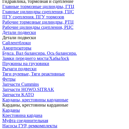
Гидравлика, тормозная и сцепление
Главные тормозные цилиндры, ГТЦ
Главные цилиндры сцепления, ГЦС
ПГУ сцепления. ПГУ тормозов
Рабочие тормозные цилиндры, РТЦ
Рабочие цилиндры сцепления, РЦС
Детали подвески
Детали подвески
Cайлентблоки
Амортизаторы
Букса. Вал балансира. Ось балансира.
Замки переднего моста/Хабы/lock
Пружины на грузовики
Рычаги подвески
Тяги рулевые, Тяги реактивные
Фетры
Запчасти Cummins
Запчасти HOWO.SITRAK
Запчасти KATO
Карданы, крестовины карданные
Карданы, крестовины карданные
Карданы
Крестовина кардана
Муфта соединительная
Насосы ГУР, ремкомплекты