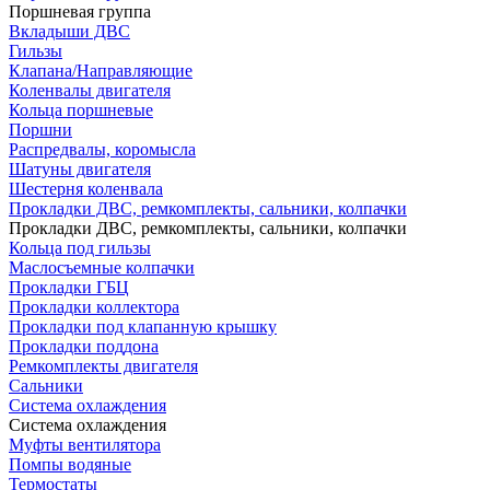
Поршневая группа
Вкладыши ДВС
Гильзы
Клапана/Направляющие
Коленвалы двигателя
Кольца поршневые
Поршни
Распредвалы, коромысла
Шатуны двигателя
Шестерня коленвала
Прокладки ДВС, ремкомплекты, сальники, колпачки
Прокладки ДВС, ремкомплекты, сальники, колпачки
Кольца под гильзы
Маслосъемные колпачки
Прокладки ГБЦ
Прокладки коллектора
Прокладки под клапанную крышку
Прокладки поддона
Ремкомплекты двигателя
Сальники
Система охлаждения
Система охлаждения
Муфты вентилятора
Помпы водяные
Термостаты