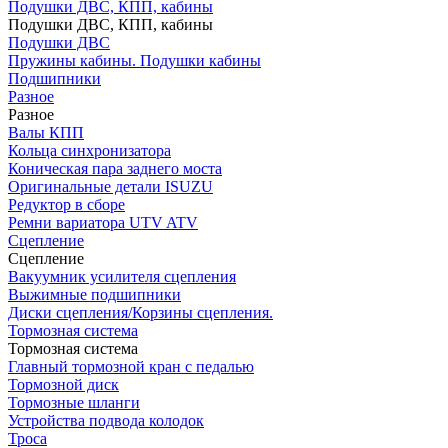
Подушки ДВС, КПП, кабины
Подушки ДВС, КПП, кабины
Подушки ДВС
Пружины кабины. Подушки кабины
Подшипники
Разное
Разное
Валы КПП
Кольца синхронизатора
Коническая пара заднего моста
Оригинальные детали ISUZU
Редуктор в сборе
Ремни вариатора UTV ATV
Сцепление
Сцепление
Вакуумник усилителя сцепления
Выжимные подшипники
Диски сцепления/Корзины сцепления.
Тормозная система
Тормозная система
Главный тормозной кран с педалью
Тормозной диск
Тормозные шланги
Устройства подвода колодок
Троса