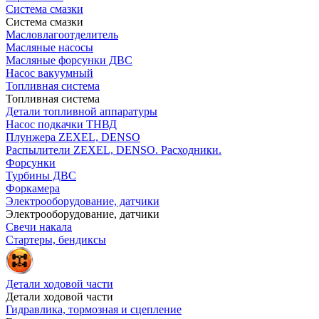
Система смазки
Система смазки
Масловлагоотделитель
Масляные насосы
Масляные форсунки ДВС
Насос вакуумный
Топливная система
Топливная система
Детали топливной аппаратуры
Насос подкачки ТНВД
Плунжера ZEXEL, DENSO
Распылители ZEXEL, DENSO. Расходники.
Форсунки
Турбины ДВС
Форкамера
Электрооборудование, датчики
Электрооборудование, датчики
Свечи накала
Стартеры, бендиксы
Детали ходовой части
Детали ходовой части
Гидравлика, тормозная и сцепление