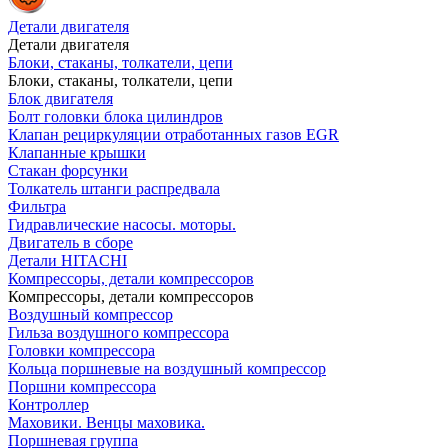
Детали двигателя
Детали двигателя
Блоки, стаканы, толкатели, цепи
Блоки, стаканы, толкатели, цепи
Блок двигателя
Болт головки блока цилиндров
Клапан рециркуляции отработанных газов EGR
Клапанные крышки
Стакан форсунки
Толкатель штанги распредвала
Фильтра
Гидравлические насосы. моторы.
Двигатель в сборе
Детали HITACHI
Компрессоры, детали компрессоров
Компрессоры, детали компрессоров
Воздушный компрессор
Гильза воздушного компрессора
Головки компрессора
Кольца поршневые на воздушный компрессор
Поршни компрессора
Контроллер
Маховики. Венцы маховика.
Поршневая группа