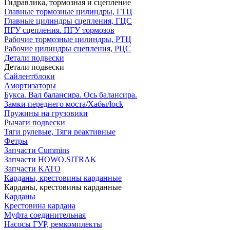
Гидравлика, тормозная и сцепление
Главные тормозные цилиндры, ГТЦ
Главные цилиндры сцепления, ГЦС
ПГУ сцепления. ПГУ тормозов
Рабочие тормозные цилиндры, РТЦ
Рабочие цилиндры сцепления, РЦС
Детали подвески
Детали подвески
Cайлентблоки
Амортизаторы
Букса. Вал балансира. Ось балансира.
Замки переднего моста/Хабы/lock
Пружины на грузовики
Рычаги подвески
Тяги рулевые, Тяги реактивные
Фетры
Запчасти Cummins
Запчасти HOWO.SITRAK
Запчасти KATO
Карданы, крестовины карданные
Карданы, крестовины карданные
Карданы
Крестовина кардана
Муфта соединительная
Насосы ГУР, ремкомплекты