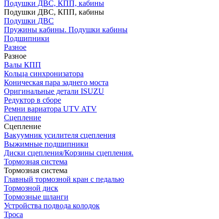
Подушки ДВС, КПП, кабины
Подушки ДВС, КПП, кабины
Подушки ДВС
Пружины кабины. Подушки кабины
Подшипники
Разное
Разное
Валы КПП
Кольца синхронизатора
Коническая пара заднего моста
Оригинальные детали ISUZU
Редуктор в сборе
Ремни вариатора UTV ATV
Сцепление
Сцепление
Вакуумник усилителя сцепления
Выжимные подшипники
Диски сцепления/Корзины сцепления.
Тормозная система
Тормозная система
Главный тормозной кран с педалью
Тормозной диск
Тормозные шланги
Устройства подвода колодок
Троса