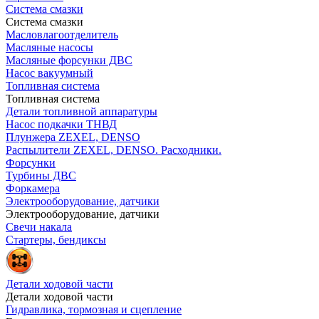
Система смазки
Система смазки
Масловлагоотделитель
Масляные насосы
Масляные форсунки ДВС
Насос вакуумный
Топливная система
Топливная система
Детали топливной аппаратуры
Насос подкачки ТНВД
Плунжера ZEXEL, DENSO
Распылители ZEXEL, DENSO. Расходники.
Форсунки
Турбины ДВС
Форкамера
Электрооборудование, датчики
Электрооборудование, датчики
Свечи накала
Стартеры, бендиксы
Детали ходовой части
Детали ходовой части
Гидравлика, тормозная и сцепление