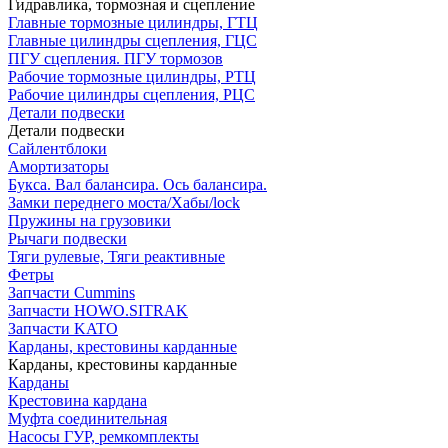
Гидравлика, тормозная и сцепление
Главные тормозные цилиндры, ГТЦ
Главные цилиндры сцепления, ГЦС
ПГУ сцепления. ПГУ тормозов
Рабочие тормозные цилиндры, РТЦ
Рабочие цилиндры сцепления, РЦС
Детали подвески
Детали подвески
Cайлентблоки
Амортизаторы
Букса. Вал балансира. Ось балансира.
Замки переднего моста/Хабы/lock
Пружины на грузовики
Рычаги подвески
Тяги рулевые, Тяги реактивные
Фетры
Запчасти Cummins
Запчасти HOWO.SITRAK
Запчасти KATO
Карданы, крестовины карданные
Карданы, крестовины карданные
Карданы
Крестовина кардана
Муфта соединительная
Насосы ГУР, ремкомплекты