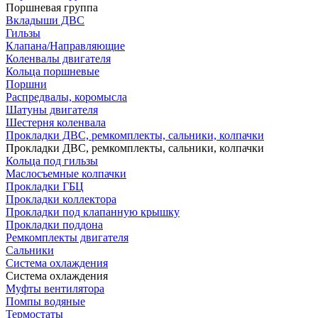
Поршневая группа
Вкладыши ДВС
Гильзы
Клапана/Направляющие
Коленвалы двигателя
Кольца поршневые
Поршни
Распредвалы, коромысла
Шатуны двигателя
Шестерня коленвала
Прокладки ДВС, ремкомплекты, сальники, колпачки
Прокладки ДВС, ремкомплекты, сальники, колпачки
Кольца под гильзы
Маслосъемные колпачки
Прокладки ГБЦ
Прокладки коллектора
Прокладки под клапанную крышку
Прокладки поддона
Ремкомплекты двигателя
Сальники
Система охлаждения
Система охлаждения
Муфты вентилятора
Помпы водяные
Термостаты