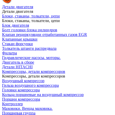
Детали двигателя
Детали двигателя
Блоки, стаканы, толкатели, цепи
Блоки, стаканы, толкатели, цепи
Блок двигателя
Болт головки блока цилиндров
Клапан рециркуляции отработанных газов EGR
Клапанные крышки
Стакан форсунки
Толкатель штанги распредвала
Фильтра
Гидравлические насосы. моторы.
Двигатель в сборе
Детали HITACHI
Компрессоры, детали компрессоров
Компрессоры, детали компрессоров
Воздушный компрессор
Гильза воздушного компрессора
Головки компрессора
Кольца поршневые на воздушный компрессор
Поршни компрессора
Контроллер
Маховики. Венцы маховика.
Поршневая группа