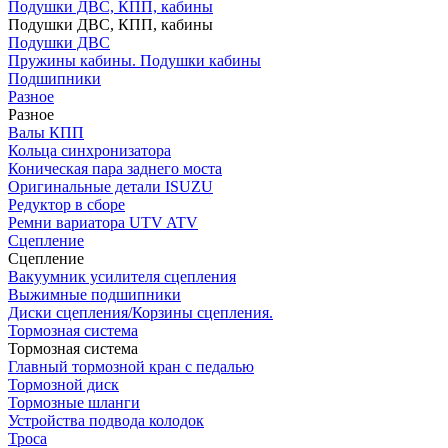
Подушки ДВС, КПП, кабины
Подушки ДВС, КПП, кабины
Подушки ДВС
Пружины кабины. Подушки кабины
Подшипники
Разное
Разное
Валы КПП
Кольца синхронизатора
Коническая пара заднего моста
Оригинальные детали ISUZU
Редуктор в сборе
Ремни вариатора UTV ATV
Сцепление
Сцепление
Вакуумник усилителя сцепления
Выжимные подшипники
Диски сцепления/Корзины сцепления.
Тормозная система
Тормозная система
Главный тормозной кран с педалью
Тормозной диск
Тормозные шланги
Устройства подвода колодок
Троса