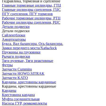
Гидравлика, тормозная и сцепление
Главные тормозные цилиндры, ГТЦ
Главные цилиндры сцепления, ГЦС
ПГУ сцепления. ПГУ тормозов
Рабочие тормозные цилиндры, РТЦ
Рабочие цилиндры сцепления, РЦС
Детали подвески
Детали подвески
Cайлентблоки
Амортизаторы
Букса. Вал балансира. Ось балансира.
Замки переднего моста/Хабы/lock
Пружины на грузовики
Рычаги подвески
Тяги рулевые, Тяги реактивные
Фетры
Запчасти Cummins
Запчасти HOWO.SITRAK
Запчасти KATO
Карданы, крестовины карданные
Карданы, крестовины карданные
Карданы
Крестовина кардана
Муфта соединительная
Насосы ГУР, ремкомплекты