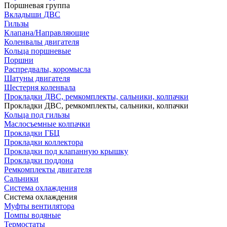
Поршневая группа
Вкладыши ДВС
Гильзы
Клапана/Направляющие
Коленвалы двигателя
Кольца поршневые
Поршни
Распредвалы, коромысла
Шатуны двигателя
Шестерня коленвала
Прокладки ДВС, ремкомплекты, сальники, колпачки
Прокладки ДВС, ремкомплекты, сальники, колпачки
Кольца под гильзы
Маслосъемные колпачки
Прокладки ГБЦ
Прокладки коллектора
Прокладки под клапанную крышку
Прокладки поддона
Ремкомплекты двигателя
Сальники
Система охлаждения
Система охлаждения
Муфты вентилятора
Помпы водяные
Термостаты