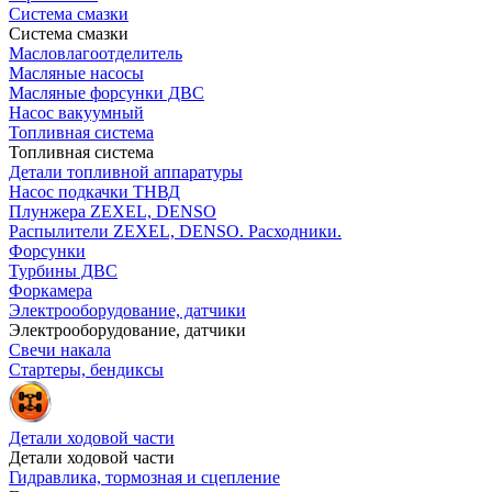
Система смазки
Система смазки
Масловлагоотделитель
Масляные насосы
Масляные форсунки ДВС
Насос вакуумный
Топливная система
Топливная система
Детали топливной аппаратуры
Насос подкачки ТНВД
Плунжера ZEXEL, DENSO
Распылители ZEXEL, DENSO. Расходники.
Форсунки
Турбины ДВС
Форкамера
Электрооборудование, датчики
Электрооборудование, датчики
Свечи накала
Стартеры, бендиксы
Детали ходовой части
Детали ходовой части
Гидравлика, тормозная и сцепление