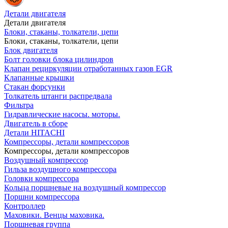
Детали двигателя
Детали двигателя
Блоки, стаканы, толкатели, цепи
Блоки, стаканы, толкатели, цепи
Блок двигателя
Болт головки блока цилиндров
Клапан рециркуляции отработанных газов EGR
Клапанные крышки
Стакан форсунки
Толкатель штанги распредвала
Фильтра
Гидравлические насосы. моторы.
Двигатель в сборе
Детали HITACHI
Компрессоры, детали компрессоров
Компрессоры, детали компрессоров
Воздушный компрессор
Гильза воздушного компрессора
Головки компрессора
Кольца поршневые на воздушный компрессор
Поршни компрессора
Контроллер
Маховики. Венцы маховика.
Поршневая группа