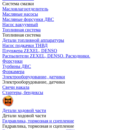
Система смазки
Масловлагоотделитель
Масляные насосы
Масляные форсунки ДВС
Насос вакуумный
Топливная система
Топливная система
Детали топливной аппаратуры
Насос подкачки ТНВД
Плунжера ZEXEL, DENSO
Распылители ZEXEL, DENSO. Расходники.
Форсунки
Турбины ДВС
Форкамера
Электрооборудование, датчики
Электрооборудование, датчики
Свечи накала
Стартеры, бендиксы
Детали ходовой части
Детали ходовой части
Гидравлика, тормозная и сцепление
Гидравлика, тормозная и сцепление