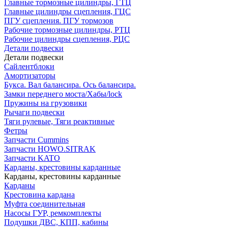
Главные тормозные цилиндры, ГТЦ
Главные цилиндры сцепления, ГЦС
ПГУ сцепления. ПГУ тормозов
Рабочие тормозные цилиндры, РТЦ
Рабочие цилиндры сцепления, РЦС
Детали подвески
Детали подвески
Cайлентблоки
Амортизаторы
Букса. Вал балансира. Ось балансира.
Замки переднего моста/Хабы/lock
Пружины на грузовики
Рычаги подвески
Тяги рулевые, Тяги реактивные
Фетры
Запчасти Cummins
Запчасти HOWO.SITRAK
Запчасти KATO
Карданы, крестовины карданные
Карданы, крестовины карданные
Карданы
Крестовина кардана
Муфта соединительная
Насосы ГУР, ремкомплекты
Подушки ДВС, КПП, кабины