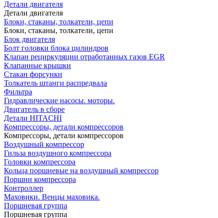
Детали двигателя
Детали двигателя
Блоки, стаканы, толкатели, цепи
Блоки, стаканы, толкатели, цепи
Блок двигателя
Болт головки блока цилиндров
Клапан рециркуляции отработанных газов EGR
Клапанные крышки
Стакан форсунки
Толкатель штанги распредвала
Фильтра
Гидравлические насосы. моторы.
Двигатель в сборе
Детали HITACHI
Компрессоры, детали компрессоров
Компрессоры, детали компрессоров
Воздушный компрессор
Гильза воздушного компрессора
Головки компрессора
Кольца поршневые на воздушный компрессор
Поршни компрессора
Контроллер
Маховики. Венцы маховика.
Поршневая группа
Поршневая группа