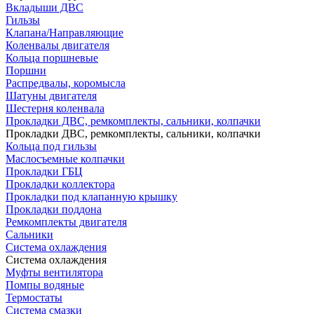
Вкладыши ДВС
Гильзы
Клапана/Направляющие
Коленвалы двигателя
Кольца поршневые
Поршни
Распредвалы, коромысла
Шатуны двигателя
Шестерня коленвала
Прокладки ДВС, ремкомплекты, сальники, колпачки
Прокладки ДВС, ремкомплекты, сальники, колпачки
Кольца под гильзы
Маслосъемные колпачки
Прокладки ГБЦ
Прокладки коллектора
Прокладки под клапанную крышку
Прокладки поддона
Ремкомплекты двигателя
Сальники
Система охлаждения
Система охлаждения
Муфты вентилятора
Помпы водяные
Термостаты
Система смазки