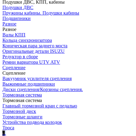
Подушки ДВС, КПП, кабины
Подушки ДВС
Пружины кабины. Подушки кабины
Подшипники
Разное
Разное
Валы КПП
Кольца синхронизатора
Коническая пара заднего моста
Оригинальные детали ISUZU
Редуктор в сборе
Ремни вариатора UTV ATV
Сцепление
Сцепление
Вакуумник усилителя сцепления
Выжимные подшипники
Диски сцепления/Корзины сцепления.
Тормозная система
Тормозная система
Главный тормозной кран с педалью
Тормозной диск
Тормозные шланги
Устройства подвода колодок
Троса
.
.
.