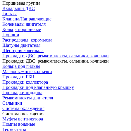
Поршневая группа
Вкладыши ДВС
Гильзы
Клапана/Направляющие
Коленвалы двигателя
Кольца поршневые
Поршни
Распредвалы, коромысла
Шатуны двигателя
Шестерня коленвала
Прокладки ДВС, ремкомплекты, сальники, колпачки
Прокладки ДВС, ремкомплекты, сальники, колпачки
Кольца под гильзы
Маслосъемные колпачки
Прокладки ГБЦ
Прокладки коллектора
Прокладки под клапанную крышку
Прокладки поддона
Ремкомплекты двигателя
Сальники
Система охлаждения
Система охлаждения
Муфты вентилятора
Помпы водяные
Термостаты