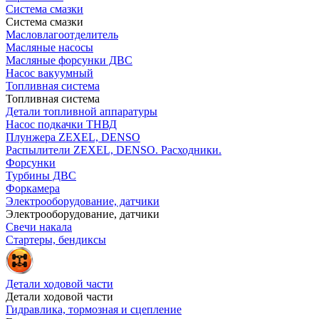
Система смазки
Система смазки
Масловлагоотделитель
Масляные насосы
Масляные форсунки ДВС
Насос вакуумный
Топливная система
Топливная система
Детали топливной аппаратуры
Насос подкачки ТНВД
Плунжера ZEXEL, DENSO
Распылители ZEXEL, DENSO. Расходники.
Форсунки
Турбины ДВС
Форкамера
Электрооборудование, датчики
Электрооборудование, датчики
Свечи накала
Стартеры, бендиксы
Детали ходовой части
Детали ходовой части
Гидравлика, тормозная и сцепление