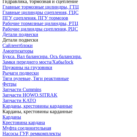
Гидравлика, тормозная и сцепление
Главные тормозные цилиндры, ГТЦ
Главные цилиндры сцепления, ГЦС
ПГУ сцепления. ПГУ тормозов
Рабочие тормозные цилиндры, РТЦ
Рабочие цилиндры сцепления, РЦС
Детали подвески
Детали подвески
Cайлентблоки
Амортизаторы
Букса. Вал балансира. Ось балансира.
Замки переднего моста/Хабы/lock
Пружины на грузовики
Рычаги подвески
Тяги рулевые, Тяги реактивные
Фетры
Запчасти Cummins
Запчасти HOWO.SITRAK
Запчасти KATO
Карданы, крестовины карданные
Карданы, крестовины карданные
Карданы
Крестовина кардана
Муфта соединительная
Насосы ГУР, ремкомплекты