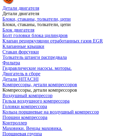
Детали двигателя
Детали двигателя
Блоки, стаканы, толкатели, цепи
Блоки, стаканы, толкатели, цепи
Блок двигателя
Болт головки блока цилиндров
Клапан рециркуляции отработанных газов EGR
Клапанные крышки
Стакан форсунки
Толкатель штанги распредвала
Фильтра
Гидравлические насосы. моторы.
Двигатель в сборе
Детали HITACHI
Компрессоры, детали компрессоров
Компрессоры, детали компрессоров
Воздушный компрессор
Гильза воздушного компрессора
Головки компрессора
Кольца поршневые на воздушный компрессор
Поршни компрессора
Контроллер
Маховики. Венцы маховика.
Поршневая группа