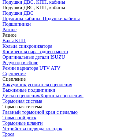
Подушки ДВС, КПП, кабины
Подушки ДВС, КПП, кабины
Подушки ДВС
Пружины кабины. Подушки кабины
Подшипники
Разное
Разное
Валы КПП
Кольца синхронизатора
Коническая пара заднего моста
Оригинальные детали ISUZU
Редуктор в сборе
Ремни вариатора UTV ATV
Сцепление
Сцепление
Вакуумник усилителя сцепления
Выжимные подшипники
Диски сцепления/Корзины сцепления.
Тормозная система
Тормозная система
Главный тормозной кран с педалью
Тормозной диск
Тормозные шланги
Устройства подвода колодок
Троса