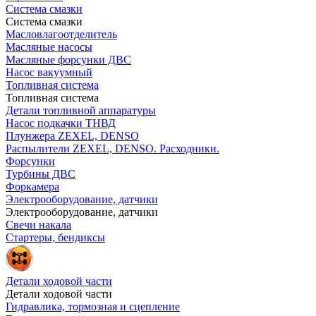
Система смазки
Система смазки
Масловлагоотделитель
Масляные насосы
Масляные форсунки ДВС
Насос вакуумный
Топливная система
Топливная система
Детали топливной аппаратуры
Насос подкачки ТНВД
Плунжера ZEXEL, DENSO
Распылители ZEXEL, DENSO. Расходники.
Форсунки
Турбины ДВС
Форкамера
Электрооборудование, датчики
Электрооборудование, датчики
Свечи накала
Стартеры, бендиксы
Детали ходовой части
Детали ходовой части
Гидравлика, тормозная и сцепление