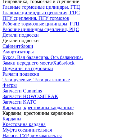
Гидравлика, тормозная и сцепление
Главные тормозные цилиндры, ГТЦ
Главные цилиндры сцепления, ГЦС
ПГУ сцепления. ПГУ тормозов
Рабочие тормозные цилиндры, РТЦ
Рабочие цилиндры сцепления, РЦС
Детали подвески
Детали подвески
Cайлентблоки
Амортизаторы
Букса. Вал балансира. Ось балансира.
Замки переднего моста/Хабы/lock
Пружины на грузовики
Рычаги подвески
Тяги рулевые, Тяги реактивные
Фетры
Запчасти Cummins
Запчасти HOWO.SITRAK
Запчасти KATO
Карданы, крестовины карданные
Карданы, крестовины карданные
Карданы
Крестовина кардана
Муфта соединительная
Насосы ГУР, ремкомплекты