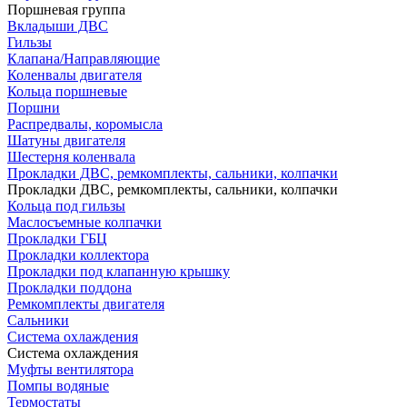
Поршневая группа
Вкладыши ДВС
Гильзы
Клапана/Направляющие
Коленвалы двигателя
Кольца поршневые
Поршни
Распредвалы, коромысла
Шатуны двигателя
Шестерня коленвала
Прокладки ДВС, ремкомплекты, сальники, колпачки
Прокладки ДВС, ремкомплекты, сальники, колпачки
Кольца под гильзы
Маслосъемные колпачки
Прокладки ГБЦ
Прокладки коллектора
Прокладки под клапанную крышку
Прокладки поддона
Ремкомплекты двигателя
Сальники
Система охлаждения
Система охлаждения
Муфты вентилятора
Помпы водяные
Термостаты