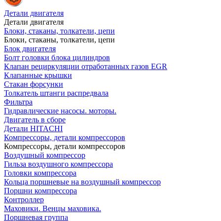
Детали двигателя
Детали двигателя
Блоки, стаканы, толкатели, цепи
Блоки, стаканы, толкатели, цепи
Блок двигателя
Болт головки блока цилиндров
Клапан рециркуляции отработанных газов EGR
Клапанные крышки
Стакан форсунки
Толкатель штанги распредвала
Фильтра
Гидравлические насосы. моторы.
Двигатель в сборе
Детали HITACHI
Компрессоры, детали компрессоров
Компрессоры, детали компрессоров
Воздушный компрессор
Гильза воздушного компрессора
Головки компрессора
Кольца поршневые на воздушный компрессор
Поршни компрессора
Контроллер
Маховики. Венцы маховика.
Поршневая группа