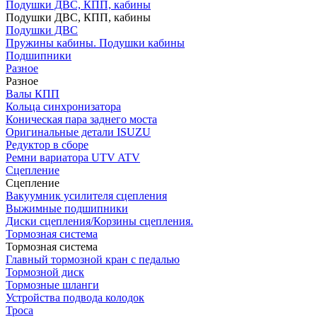
Подушки ДВС, КПП, кабины
Подушки ДВС, КПП, кабины
Подушки ДВС
Пружины кабины. Подушки кабины
Подшипники
Разное
Разное
Валы КПП
Кольца синхронизатора
Коническая пара заднего моста
Оригинальные детали ISUZU
Редуктор в сборе
Ремни вариатора UTV ATV
Сцепление
Сцепление
Вакуумник усилителя сцепления
Выжимные подшипники
Диски сцепления/Корзины сцепления.
Тормозная система
Тормозная система
Главный тормозной кран с педалью
Тормозной диск
Тормозные шланги
Устройства подвода колодок
Троса