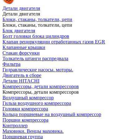
Детали двигателя
Детали двигателя
Блоки, стаканы, толкатели, цепи
Блоки, стаканы, толкатели, цепи
Блок двигателя
Болт головки блока цилиндров
Клапан рециркуляции отработанных газов EGR
Клапанные крышки
Стакан форсунки
Толкатель штанги распредвала
Фильтра
Гидравлические насосы. моторы.
Двигатель в сборе
Детали HITACHI
Компрессоры, детали компрессоров
Компрессоры, детали компрессоров
Воздушный компрессор
Гильза воздушного компрессора
Головки компрессора
Кольца поршневые на воздушный компрессор
Поршни компрессора
Контроллер
Маховики. Венцы маховика.
Поршневая группа