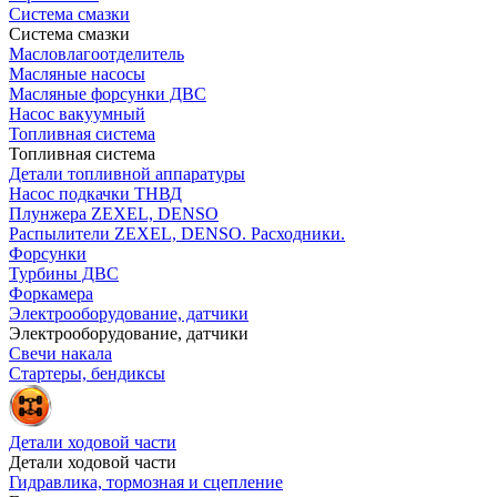
Система смазки
Система смазки
Масловлагоотделитель
Масляные насосы
Масляные форсунки ДВС
Насос вакуумный
Топливная система
Топливная система
Детали топливной аппаратуры
Насос подкачки ТНВД
Плунжера ZEXEL, DENSO
Распылители ZEXEL, DENSO. Расходники.
Форсунки
Турбины ДВС
Форкамера
Электрооборудование, датчики
Электрооборудование, датчики
Свечи накала
Стартеры, бендиксы
Детали ходовой части
Детали ходовой части
Гидравлика, тормозная и сцепление