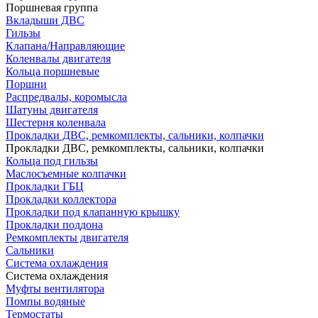
Поршневая группа
Вкладыши ДВС
Гильзы
Клапана/Направляющие
Коленвалы двигателя
Кольца поршневые
Поршни
Распредвалы, коромысла
Шатуны двигателя
Шестерня коленвала
Прокладки ДВС, ремкомплекты, сальники, колпачки
Прокладки ДВС, ремкомплекты, сальники, колпачки
Кольца под гильзы
Маслосъемные колпачки
Прокладки ГБЦ
Прокладки коллектора
Прокладки под клапанную крышку
Прокладки поддона
Ремкомплекты двигателя
Сальники
Система охлаждения
Система охлаждения
Муфты вентилятора
Помпы водяные
Термостаты