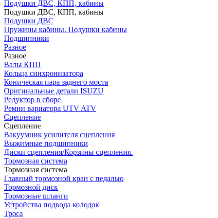
Подушки ДВС, КПП, кабины
Подушки ДВС, КПП, кабины
Подушки ДВС
Пружины кабины. Подушки кабины
Подшипники
Разное
Разное
Валы КПП
Кольца синхронизатора
Коническая пара заднего моста
Оригинальные детали ISUZU
Редуктор в сборе
Ремни вариатора UTV ATV
Сцепление
Сцепление
Вакуумник усилителя сцепления
Выжимные подшипники
Диски сцепления/Корзины сцепления.
Тормозная система
Тормозная система
Главный тормозной кран с педалью
Тормозной диск
Тормозные шланги
Устройства подвода колодок
Троса