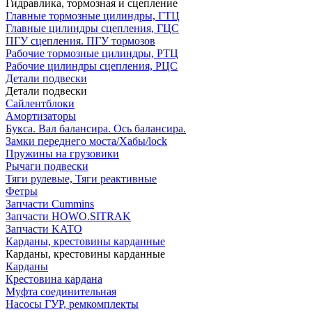
Гидравлика, тормозная и сцепление
Главные тормозные цилиндры, ГТЦ
Главные цилиндры сцепления, ГЦС
ПГУ сцепления. ПГУ тормозов
Рабочие тормозные цилиндры, РТЦ
Рабочие цилиндры сцепления, РЦС
Детали подвески
Детали подвески
Cайлентблоки
Амортизаторы
Букса. Вал балансира. Ось балансира.
Замки переднего моста/Хабы/lock
Пружины на грузовики
Рычаги подвески
Тяги рулевые, Тяги реактивные
Фетры
Запчасти Cummins
Запчасти HOWO.SITRAK
Запчасти KATO
Карданы, крестовины карданные
Карданы, крестовины карданные
Карданы
Крестовина кардана
Муфта соединительная
Насосы ГУР, ремкомплекты