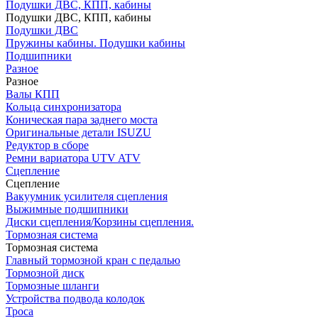
Подушки ДВС, КПП, кабины
Подушки ДВС, КПП, кабины
Подушки ДВС
Пружины кабины. Подушки кабины
Подшипники
Разное
Разное
Валы КПП
Кольца синхронизатора
Коническая пара заднего моста
Оригинальные детали ISUZU
Редуктор в сборе
Ремни вариатора UTV ATV
Сцепление
Сцепление
Вакуумник усилителя сцепления
Выжимные подшипники
Диски сцепления/Корзины сцепления.
Тормозная система
Тормозная система
Главный тормозной кран с педалью
Тормозной диск
Тормозные шланги
Устройства подвода колодок
Троса