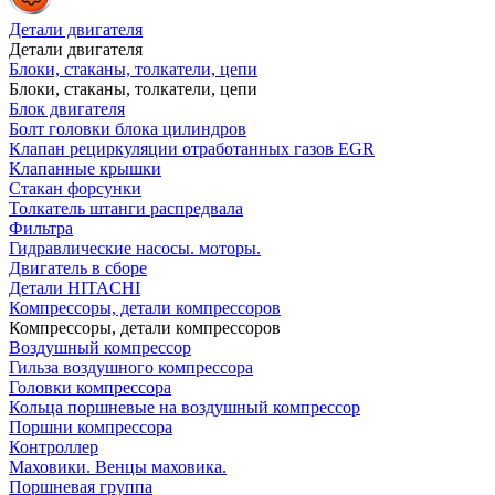
Детали двигателя
Детали двигателя
Блоки, стаканы, толкатели, цепи
Блоки, стаканы, толкатели, цепи
Блок двигателя
Болт головки блока цилиндров
Клапан рециркуляции отработанных газов EGR
Клапанные крышки
Стакан форсунки
Толкатель штанги распредвала
Фильтра
Гидравлические насосы. моторы.
Двигатель в сборе
Детали HITACHI
Компрессоры, детали компрессоров
Компрессоры, детали компрессоров
Воздушный компрессор
Гильза воздушного компрессора
Головки компрессора
Кольца поршневые на воздушный компрессор
Поршни компрессора
Контроллер
Маховики. Венцы маховика.
Поршневая группа