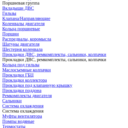
Поршневая группа
Вкладыши ДВС
Гильзы
Клапана/Направляющие
Коленвалы двигателя
Кольца поршневые
Поршни
Распредвалы, коромысла
Шатуны двигателя
Шестерня коленвала
Прокладки ДВС, ремкомплекты, сальники, колпачки
Прокладки ДВС, ремкомплекты, сальники, колпачки
Кольца под гильзы
Маслосъемные колпачки
Прокладки ГБЦ
Прокладки коллектора
Прокладки под клапанную крышку
Прокладки поддона
Ремкомплекты двигателя
Сальники
Система охлаждения
Система охлаждения
Муфты вентилятора
Помпы водяные
Термостаты