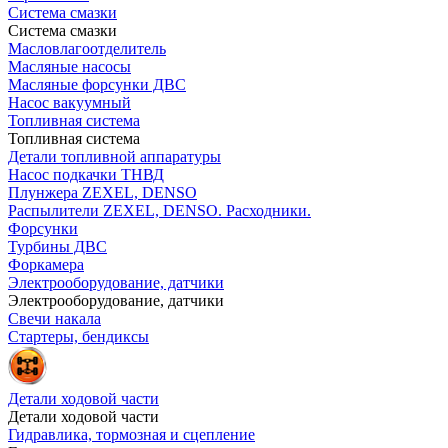
Система смазки
Система смазки
Масловлагоотделитель
Масляные насосы
Масляные форсунки ДВС
Насос вакуумный
Топливная система
Топливная система
Детали топливной аппаратуры
Насос подкачки ТНВД
Плунжера ZEXEL, DENSO
Распылители ZEXEL, DENSO. Расходники.
Форсунки
Турбины ДВС
Форкамера
Электрооборудование, датчики
Электрооборудование, датчики
Свечи накала
Стартеры, бендиксы
Детали ходовой части
Детали ходовой части
Гидравлика, тормозная и сцепление