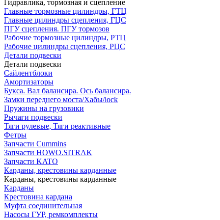
Гидравлика, тормозная и сцепление
Главные тормозные цилиндры, ГТЦ
Главные цилиндры сцепления, ГЦС
ПГУ сцепления. ПГУ тормозов
Рабочие тормозные цилиндры, РТЦ
Рабочие цилиндры сцепления, РЦС
Детали подвески
Детали подвески
Cайлентблоки
Амортизаторы
Букса. Вал балансира. Ось балансира.
Замки переднего моста/Хабы/lock
Пружины на грузовики
Рычаги подвески
Тяги рулевые, Тяги реактивные
Фетры
Запчасти Cummins
Запчасти HOWO.SITRAK
Запчасти KATO
Карданы, крестовины карданные
Карданы, крестовины карданные
Карданы
Крестовина кардана
Муфта соединительная
Насосы ГУР, ремкомплекты