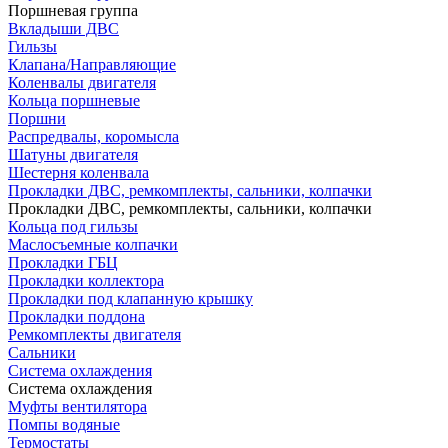
Поршневая группа
Вкладыши ДВС
Гильзы
Клапана/Направляющие
Коленвалы двигателя
Кольца поршневые
Поршни
Распредвалы, коромысла
Шатуны двигателя
Шестерня коленвала
Прокладки ДВС, ремкомплекты, сальники, колпачки
Прокладки ДВС, ремкомплекты, сальники, колпачки
Кольца под гильзы
Маслосъемные колпачки
Прокладки ГБЦ
Прокладки коллектора
Прокладки под клапанную крышку
Прокладки поддона
Ремкомплекты двигателя
Сальники
Система охлаждения
Система охлаждения
Муфты вентилятора
Помпы водяные
Термостаты