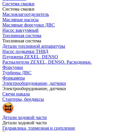
Система смазки
Система смазки
Масловлагоотделитель
Масляные насосы
Масляные форсунки ДВС
Насос вакуумный
Топливная система
Топливная система
Детали топливной аппаратуры
Насос подкачки ТНВД
Плунжера ZEXEL, DENSO
Распылители ZEXEL, DENSO. Расходники.
Форсунки
Турбины ДВС
Форкамера
Электрооборудование, датчики
Электрооборудование, датчики
Свечи накала
Стартеры, бендиксы
Детали ходовой части
Детали ходовой части
Гидравлика, тормозная и сцепление