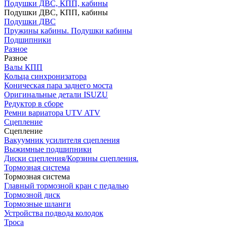
Подушки ДВС, КПП, кабины
Подушки ДВС, КПП, кабины
Подушки ДВС
Пружины кабины. Подушки кабины
Подшипники
Разное
Разное
Валы КПП
Кольца синхронизатора
Коническая пара заднего моста
Оригинальные детали ISUZU
Редуктор в сборе
Ремни вариатора UTV ATV
Сцепление
Сцепление
Вакуумник усилителя сцепления
Выжимные подшипники
Диски сцепления/Корзины сцепления.
Тормозная система
Тормозная система
Главный тормозной кран с педалью
Тормозной диск
Тормозные шланги
Устройства подвода колодок
Троса