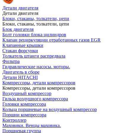
Детали двигателя
Детали двигателя
Блоки, стаканы, толкатели, цепи
Блоки, стаканы, толкатели, цепи
Блок двигателя
Болт головки блока цилиндров
Клапан рециркуляции отработанных газов EGR
Клапанные крышки
Стакан форсунки
Толкатель штанги распредвала
Фильтра
Гидравлические насосы. моторы.
Двигатель в сборе
Детали HITACHI
Компрессоры, детали компрессоров
Компрессоры, детали компрессоров
Воздушный компрессор
Гильза воздушного компрессора
Головки компрессора
Кольца поршневые на воздушный компрессор
Поршни компрессора
Контроллер
Маховики. Венцы маховика.
Поршневая группа