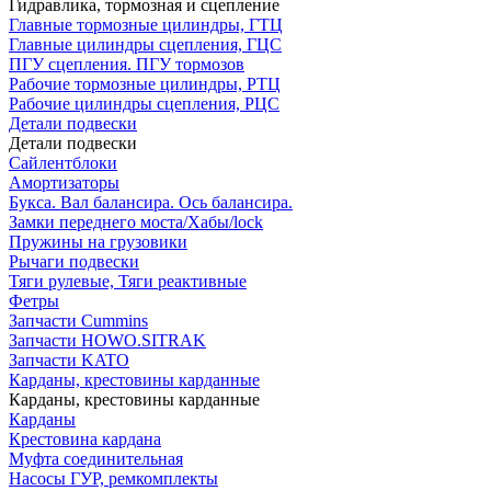
Гидравлика, тормозная и сцепление
Главные тормозные цилиндры, ГТЦ
Главные цилиндры сцепления, ГЦС
ПГУ сцепления. ПГУ тормозов
Рабочие тормозные цилиндры, РТЦ
Рабочие цилиндры сцепления, РЦС
Детали подвески
Детали подвески
Cайлентблоки
Амортизаторы
Букса. Вал балансира. Ось балансира.
Замки переднего моста/Хабы/lock
Пружины на грузовики
Рычаги подвески
Тяги рулевые, Тяги реактивные
Фетры
Запчасти Cummins
Запчасти HOWO.SITRAK
Запчасти KATO
Карданы, крестовины карданные
Карданы, крестовины карданные
Карданы
Крестовина кардана
Муфта соединительная
Насосы ГУР, ремкомплекты