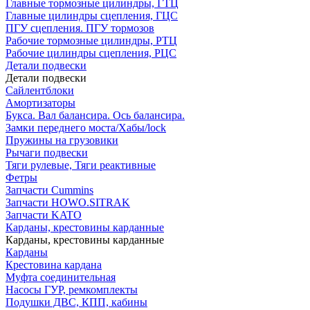
Главные тормозные цилиндры, ГТЦ
Главные цилиндры сцепления, ГЦС
ПГУ сцепления. ПГУ тормозов
Рабочие тормозные цилиндры, РТЦ
Рабочие цилиндры сцепления, РЦС
Детали подвески
Детали подвески
Cайлентблоки
Амортизаторы
Букса. Вал балансира. Ось балансира.
Замки переднего моста/Хабы/lock
Пружины на грузовики
Рычаги подвески
Тяги рулевые, Тяги реактивные
Фетры
Запчасти Cummins
Запчасти HOWO.SITRAK
Запчасти KATO
Карданы, крестовины карданные
Карданы, крестовины карданные
Карданы
Крестовина кардана
Муфта соединительная
Насосы ГУР, ремкомплекты
Подушки ДВС, КПП, кабины