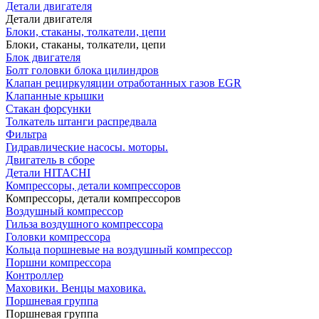
Детали двигателя
Детали двигателя
Блоки, стаканы, толкатели, цепи
Блоки, стаканы, толкатели, цепи
Блок двигателя
Болт головки блока цилиндров
Клапан рециркуляции отработанных газов EGR
Клапанные крышки
Стакан форсунки
Толкатель штанги распредвала
Фильтра
Гидравлические насосы. моторы.
Двигатель в сборе
Детали HITACHI
Компрессоры, детали компрессоров
Компрессоры, детали компрессоров
Воздушный компрессор
Гильза воздушного компрессора
Головки компрессора
Кольца поршневые на воздушный компрессор
Поршни компрессора
Контроллер
Маховики. Венцы маховика.
Поршневая группа
Поршневая группа