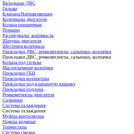
Вкладыши ДВС
Гильзы
Клапана/Направляющие
Коленвалы двигателя
Кольца поршневые
Поршни
Распредвалы, коромысла
Шатуны двигателя
Шестерня коленвала
Прокладки ДВС, ремкомплекты, сальники, колпачки
Прокладки ДВС, ремкомплекты, сальники, колпачки
Кольца под гильзы
Маслосъемные колпачки
Прокладки ГБЦ
Прокладки коллектора
Прокладки под клапанную крышку
Прокладки поддона
Ремкомплекты двигателя
Сальники
Система охлаждения
Система охлаждения
Муфты вентилятора
Помпы водяные
Термостаты
Система смазки