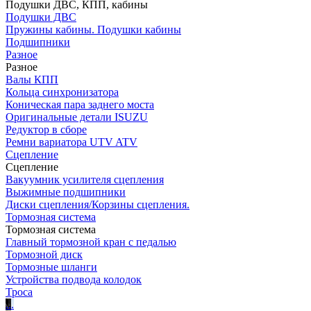
Подушки ДВС, КПП, кабины
Подушки ДВС
Пружины кабины. Подушки кабины
Подшипники
Разное
Разное
Валы КПП
Кольца синхронизатора
Коническая пара заднего моста
Оригинальные детали ISUZU
Редуктор в сборе
Ремни вариатора UTV ATV
Сцепление
Сцепление
Вакуумник усилителя сцепления
Выжимные подшипники
Диски сцепления/Корзины сцепления.
Тормозная система
Тормозная система
Главный тормозной кран с педалью
Тормозной диск
Тормозные шланги
Устройства подвода колодок
Троса
.
.
.