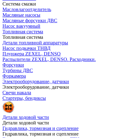
Система смазки
Масловлагоотделитель
Масляные насосы
Масляные форсунки ДВС
Насос вакуумный
Топливная система
Топливная система
Детали топливной аппаратуры
Насос подкачки ТНВД
Плунжера ZEXEL, DENSO
Распылители ZEXEL, DENSO. Расходники.
Форсунки
Турбины ДВС
Форкамера
Электрооборудование, датчики
Электрооборудование, датчики
Свечи накала
Стартеры, бендиксы
Детали ходовой части
Детали ходовой части
Гидравлика, тормозная и сцепление
Гидравлика, тормозная и сцепление