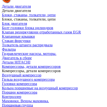
Детали двигателя
Детали двигателя
Блоки, стаканы, толкатели, цепи
Блоки, стаканы, толкатели, цепи
Блок двигателя
Болт головки блока цилиндров
Клапан рециркуляции отработанных газов EGR
Клапанные крышки
Стакан форсунки
Толкатель штанги распредвала
Фильтра
Гидравлические насосы. моторы.
Двигатель в сборе
Детали HITACHI
Компрессоры, детали компрессоров
Компрессоры, детали компрессоров
Воздушный компрессор
Гильза воздушного компрессора
Головки компрессора
Кольца поршневые на воздушный компрессор
Поршни компрессора
Контроллер
Маховики. Венцы маховика.
Поршневая группа