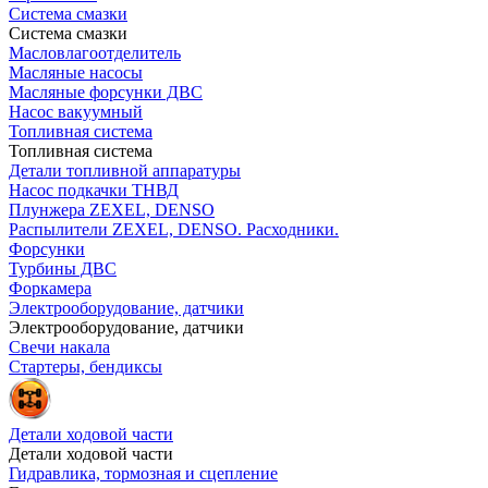
Система смазки
Система смазки
Масловлагоотделитель
Масляные насосы
Масляные форсунки ДВС
Насос вакуумный
Топливная система
Топливная система
Детали топливной аппаратуры
Насос подкачки ТНВД
Плунжера ZEXEL, DENSO
Распылители ZEXEL, DENSO. Расходники.
Форсунки
Турбины ДВС
Форкамера
Электрооборудование, датчики
Электрооборудование, датчики
Свечи накала
Стартеры, бендиксы
Детали ходовой части
Детали ходовой части
Гидравлика, тормозная и сцепление