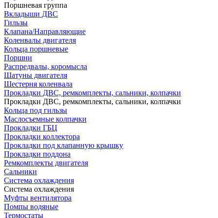
Поршневая группа
Вкладыши ДВС
Гильзы
Клапана/Направляющие
Коленвалы двигателя
Кольца поршневые
Поршни
Распредвалы, коромысла
Шатуны двигателя
Шестерня коленвала
Прокладки ДВС, ремкомплекты, сальники, колпачки
Прокладки ДВС, ремкомплекты, сальники, колпачки
Кольца под гильзы
Маслосъемные колпачки
Прокладки ГБЦ
Прокладки коллектора
Прокладки под клапанную крышку
Прокладки поддона
Ремкомплекты двигателя
Сальники
Система охлаждения
Система охлаждения
Муфты вентилятора
Помпы водяные
Термостаты