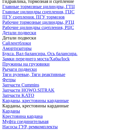
Гидравлика, тормозная и сцепление
Главные тормозные цилиндры, ГТЦ
Главные цилиндры сцепления, ГЦС
ПГУ сцепления. ПГУ тормозов
Рабочие тормозные цилиндры, РТЦ
Рабочие цилиндры сцепления, РЦС
Детали подвески
Детали подвески
Cайлентблоки
Амортизаторы
Букса. Вал балансира. Ось балансира.
Замки переднего моста/Хабы/lock
Пружины на грузовики
Рычаги подвески
Тяги рулевые, Тяги реактивные
Фетры
Запчасти Cummins
Запчасти HOWO.SITRAK
Запчасти KATO
Карданы, крестовины карданные
Карданы, крестовины карданные
Карданы
Крестовина кардана
Муфта соединительная
Насосы ГУР, ремкомплекты