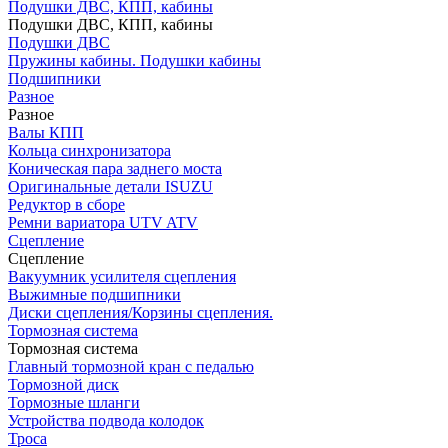
Подушки ДВС, КПП, кабины
Подушки ДВС, КПП, кабины
Подушки ДВС
Пружины кабины. Подушки кабины
Подшипники
Разное
Разное
Валы КПП
Кольца синхронизатора
Коническая пара заднего моста
Оригинальные детали ISUZU
Редуктор в сборе
Ремни вариатора UTV ATV
Сцепление
Сцепление
Вакуумник усилителя сцепления
Выжимные подшипники
Диски сцепления/Корзины сцепления.
Тормозная система
Тормозная система
Главный тормозной кран с педалью
Тормозной диск
Тормозные шланги
Устройства подвода колодок
Троса