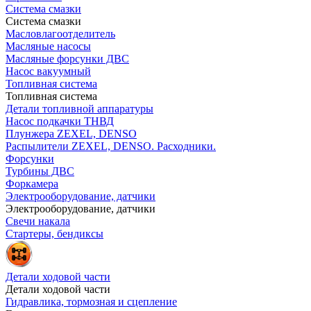
Система смазки
Система смазки
Масловлагоотделитель
Масляные насосы
Масляные форсунки ДВС
Насос вакуумный
Топливная система
Топливная система
Детали топливной аппаратуры
Насос подкачки ТНВД
Плунжера ZEXEL, DENSO
Распылители ZEXEL, DENSO. Расходники.
Форсунки
Турбины ДВС
Форкамера
Электрооборудование, датчики
Электрооборудование, датчики
Свечи накала
Стартеры, бендиксы
Детали ходовой части
Детали ходовой части
Гидравлика, тормозная и сцепление