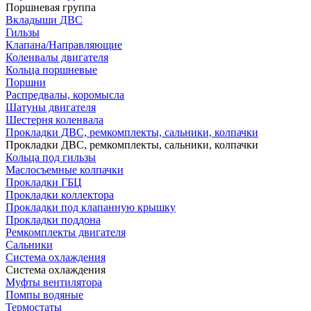
Поршневая группа
Вкладыши ДВС
Гильзы
Клапана/Направляющие
Коленвалы двигателя
Кольца поршневые
Поршни
Распредвалы, коромысла
Шатуны двигателя
Шестерня коленвала
Прокладки ДВС, ремкомплекты, сальники, колпачки
Прокладки ДВС, ремкомплекты, сальники, колпачки
Кольца под гильзы
Маслосъемные колпачки
Прокладки ГБЦ
Прокладки коллектора
Прокладки под клапанную крышку
Прокладки поддона
Ремкомплекты двигателя
Сальники
Система охлаждения
Система охлаждения
Муфты вентилятора
Помпы водяные
Термостаты