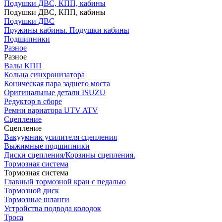
Подушки ДВС, КПП, кабины
Подушки ДВС, КПП, кабины
Подушки ДВС
Пружины кабины. Подушки кабины
Подшипники
Разное
Разное
Валы КПП
Кольца синхронизатора
Коническая пара заднего моста
Оригинальные детали ISUZU
Редуктор в сборе
Ремни вариатора UTV ATV
Сцепление
Сцепление
Вакуумник усилителя сцепления
Выжимные подшипники
Диски сцепления/Корзины сцепления.
Тормозная система
Тормозная система
Главный тормозной кран с педалью
Тормозной диск
Тормозные шланги
Устройства подвода колодок
Троса