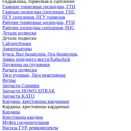
Гидравлика, тормозная и сцепление
Главные тормозные цилиндры, ГТЦ
Главные цилиндры сцепления, ГЦС
ПГУ сцепления. ПГУ тормозов
Рабочие тормозные цилиндры, РТЦ
Рабочие цилиндры сцепления, РЦС
Детали подвески
Детали подвески
Cайлентблоки
Амортизаторы
Букса. Вал балансира. Ось балансира.
Замки переднего моста/Хабы/lock
Пружины на грузовики
Рычаги подвески
Тяги рулевые, Тяги реактивные
Фетры
Запчасти Cummins
Запчасти HOWO.SITRAK
Запчасти KATO
Карданы, крестовины карданные
Карданы, крестовины карданные
Карданы
Крестовина кардана
Муфта соединительная
Насосы ГУР, ремкомплекты