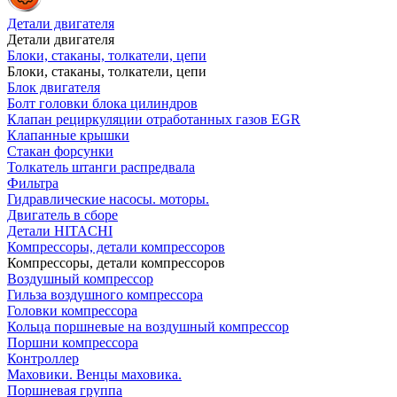
Детали двигателя
Детали двигателя
Блоки, стаканы, толкатели, цепи
Блоки, стаканы, толкатели, цепи
Блок двигателя
Болт головки блока цилиндров
Клапан рециркуляции отработанных газов EGR
Клапанные крышки
Стакан форсунки
Толкатель штанги распредвала
Фильтра
Гидравлические насосы. моторы.
Двигатель в сборе
Детали HITACHI
Компрессоры, детали компрессоров
Компрессоры, детали компрессоров
Воздушный компрессор
Гильза воздушного компрессора
Головки компрессора
Кольца поршневые на воздушный компрессор
Поршни компрессора
Контроллер
Маховики. Венцы маховика.
Поршневая группа