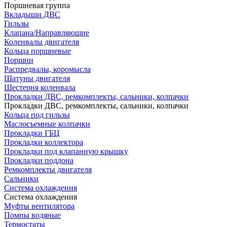
Поршневая группа
Вкладыши ДВС
Гильзы
Клапана/Направляющие
Коленвалы двигателя
Кольца поршневые
Поршни
Распредвалы, коромысла
Шатуны двигателя
Шестерня коленвала
Прокладки ДВС, ремкомплекты, сальники, колпачки
Прокладки ДВС, ремкомплекты, сальники, колпачки
Кольца под гильзы
Маслосъемные колпачки
Прокладки ГБЦ
Прокладки коллектора
Прокладки под клапанную крышку
Прокладки поддона
Ремкомплекты двигателя
Сальники
Система охлаждения
Система охлаждения
Муфты вентилятора
Помпы водяные
Термостаты