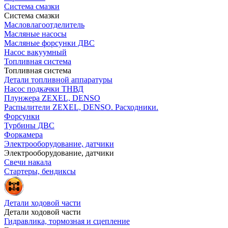
Система смазки
Система смазки
Масловлагоотделитель
Масляные насосы
Масляные форсунки ДВС
Насос вакуумный
Топливная система
Топливная система
Детали топливной аппаратуры
Насос подкачки ТНВД
Плунжера ZEXEL, DENSO
Распылители ZEXEL, DENSO. Расходники.
Форсунки
Турбины ДВС
Форкамера
Электрооборудование, датчики
Электрооборудование, датчики
Свечи накала
Стартеры, бендиксы
Детали ходовой части
Детали ходовой части
Гидравлика, тормозная и сцепление