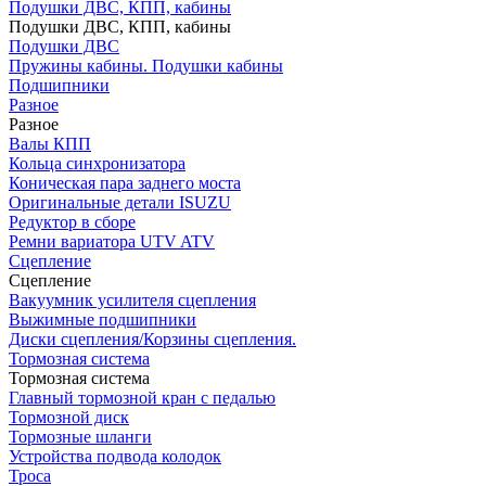
Подушки ДВС, КПП, кабины
Подушки ДВС, КПП, кабины
Подушки ДВС
Пружины кабины. Подушки кабины
Подшипники
Разное
Разное
Валы КПП
Кольца синхронизатора
Коническая пара заднего моста
Оригинальные детали ISUZU
Редуктор в сборе
Ремни вариатора UTV ATV
Сцепление
Сцепление
Вакуумник усилителя сцепления
Выжимные подшипники
Диски сцепления/Корзины сцепления.
Тормозная система
Тормозная система
Главный тормозной кран с педалью
Тормозной диск
Тормозные шланги
Устройства подвода колодок
Троса