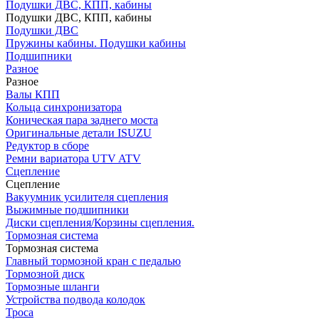
Подушки ДВС, КПП, кабины
Подушки ДВС, КПП, кабины
Подушки ДВС
Пружины кабины. Подушки кабины
Подшипники
Разное
Разное
Валы КПП
Кольца синхронизатора
Коническая пара заднего моста
Оригинальные детали ISUZU
Редуктор в сборе
Ремни вариатора UTV ATV
Сцепление
Сцепление
Вакуумник усилителя сцепления
Выжимные подшипники
Диски сцепления/Корзины сцепления.
Тормозная система
Тормозная система
Главный тормозной кран с педалью
Тормозной диск
Тормозные шланги
Устройства подвода колодок
Троса