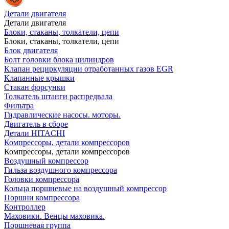
Детали двигателя
Детали двигателя
Блоки, стаканы, толкатели, цепи
Блоки, стаканы, толкатели, цепи
Блок двигателя
Болт головки блока цилиндров
Клапан рециркуляции отработанных газов EGR
Клапанные крышки
Стакан форсунки
Толкатель штанги распредвала
Фильтра
Гидравлические насосы. моторы.
Двигатель в сборе
Детали HITACHI
Компрессоры, детали компрессоров
Компрессоры, детали компрессоров
Воздушный компрессор
Гильза воздушного компрессора
Головки компрессора
Кольца поршневые на воздушный компрессор
Поршни компрессора
Контроллер
Маховики. Венцы маховика.
Поршневая группа