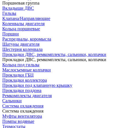
Поршневая группа
Вкладыши ДВС
Гильзы
Клапана/Направляющие
Коленвалы двигателя
Кольца поршневые
Поршни
Распредвалы, коромысла
Шатуны двигателя
Шестерня коленвала
Прокладки ДВС, ремкомплекты, сальники, колпачки
Прокладки ДВС, ремкомплекты, сальники, колпачки
Кольца под гильзы
Маслосъемные колпачки
Прокладки ГБЦ
Прокладки коллектора
Прокладки под клапанную крышку
Прокладки поддона
Ремкомплекты двигателя
Сальники
Система охлаждения
Система охлаждения
Муфты вентилятора
Помпы водяные
Термостаты