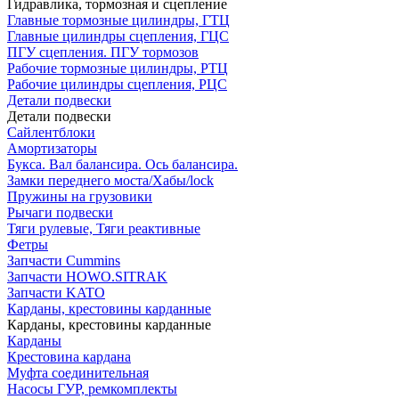
Гидравлика, тормозная и сцепление
Главные тормозные цилиндры, ГТЦ
Главные цилиндры сцепления, ГЦС
ПГУ сцепления. ПГУ тормозов
Рабочие тормозные цилиндры, РТЦ
Рабочие цилиндры сцепления, РЦС
Детали подвески
Детали подвески
Cайлентблоки
Амортизаторы
Букса. Вал балансира. Ось балансира.
Замки переднего моста/Хабы/lock
Пружины на грузовики
Рычаги подвески
Тяги рулевые, Тяги реактивные
Фетры
Запчасти Cummins
Запчасти HOWO.SITRAK
Запчасти KATO
Карданы, крестовины карданные
Карданы, крестовины карданные
Карданы
Крестовина кардана
Муфта соединительная
Насосы ГУР, ремкомплекты