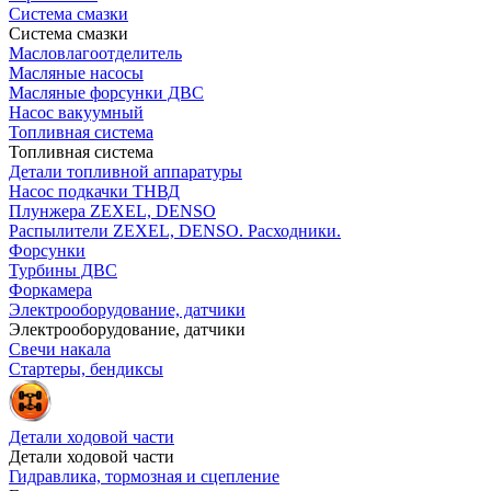
Система смазки
Система смазки
Масловлагоотделитель
Масляные насосы
Масляные форсунки ДВС
Насос вакуумный
Топливная система
Топливная система
Детали топливной аппаратуры
Насос подкачки ТНВД
Плунжера ZEXEL, DENSO
Распылители ZEXEL, DENSO. Расходники.
Форсунки
Турбины ДВС
Форкамера
Электрооборудование, датчики
Электрооборудование, датчики
Свечи накала
Стартеры, бендиксы
Детали ходовой части
Детали ходовой части
Гидравлика, тормозная и сцепление