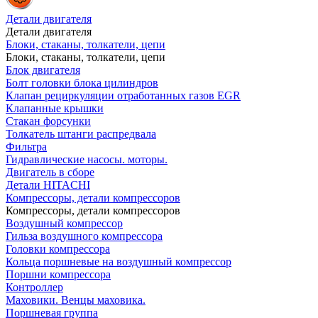
Детали двигателя
Детали двигателя
Блоки, стаканы, толкатели, цепи
Блоки, стаканы, толкатели, цепи
Блок двигателя
Болт головки блока цилиндров
Клапан рециркуляции отработанных газов EGR
Клапанные крышки
Стакан форсунки
Толкатель штанги распредвала
Фильтра
Гидравлические насосы. моторы.
Двигатель в сборе
Детали HITACHI
Компрессоры, детали компрессоров
Компрессоры, детали компрессоров
Воздушный компрессор
Гильза воздушного компрессора
Головки компрессора
Кольца поршневые на воздушный компрессор
Поршни компрессора
Контроллер
Маховики. Венцы маховика.
Поршневая группа