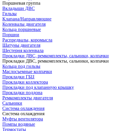
Поршневая группа
Вкладыши ДВС
Гильзы
Клапана/Направляющие
Коленвалы двигателя
Кольца поршневые
Поршни
Распредвалы, коромысла
Шатуны двигателя
Шестерня коленвала
Прокладки ДВС, ремкомплекты, сальники, колпачки
Прокладки ДВС, ремкомплекты, сальники, колпачки
Кольца под гильзы
Маслосъемные колпачки
Прокладки ГБЦ
Прокладки коллектора
Прокладки под клапанную крышку
Прокладки поддона
Ремкомплекты двигателя
Сальники
Система охлаждения
Система охлаждения
Муфты вентилятора
Помпы водяные
Термостаты