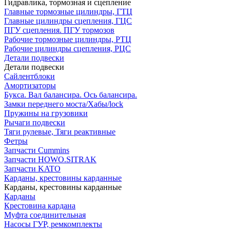
Гидравлика, тормозная и сцепление
Главные тормозные цилиндры, ГТЦ
Главные цилиндры сцепления, ГЦС
ПГУ сцепления. ПГУ тормозов
Рабочие тормозные цилиндры, РТЦ
Рабочие цилиндры сцепления, РЦС
Детали подвески
Детали подвески
Cайлентблоки
Амортизаторы
Букса. Вал балансира. Ось балансира.
Замки переднего моста/Хабы/lock
Пружины на грузовики
Рычаги подвески
Тяги рулевые, Тяги реактивные
Фетры
Запчасти Cummins
Запчасти HOWO.SITRAK
Запчасти KATO
Карданы, крестовины карданные
Карданы, крестовины карданные
Карданы
Крестовина кардана
Муфта соединительная
Насосы ГУР, ремкомплекты