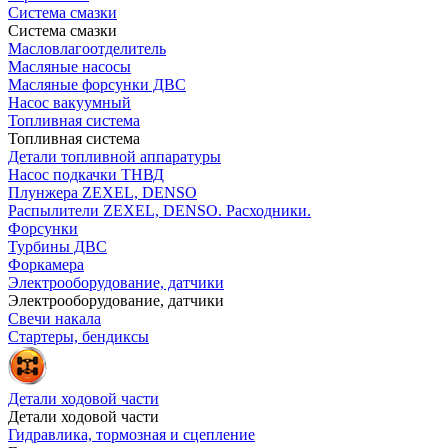
Система смазки
Система смазки
Масловлагоотделитель
Масляные насосы
Масляные форсунки ДВС
Насос вакуумный
Топливная система
Топливная система
Детали топливной аппаратуры
Насос подкачки ТНВД
Плунжера ZEXEL, DENSO
Распылители ZEXEL, DENSO. Расходники.
Форсунки
Турбины ДВС
Форкамера
Электрооборудование, датчики
Электрооборудование, датчики
Свечи накала
Стартеры, бендиксы
Детали ходовой части
Детали ходовой части
Гидравлика, тормозная и сцепление