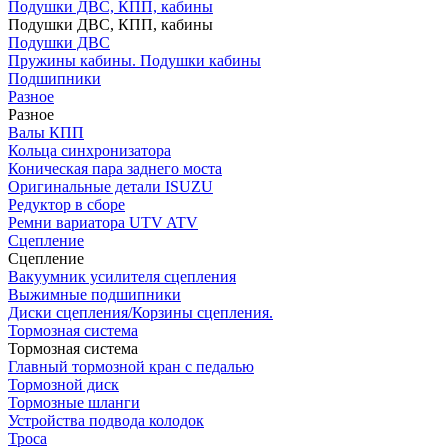
Подушки ДВС, КПП, кабины
Подушки ДВС, КПП, кабины
Подушки ДВС
Пружины кабины. Подушки кабины
Подшипники
Разное
Разное
Валы КПП
Кольца синхронизатора
Коническая пара заднего моста
Оригинальные детали ISUZU
Редуктор в сборе
Ремни вариатора UTV ATV
Сцепление
Сцепление
Вакуумник усилителя сцепления
Выжимные подшипники
Диски сцепления/Корзины сцепления.
Тормозная система
Тормозная система
Главный тормозной кран с педалью
Тормозной диск
Тормозные шланги
Устройства подвода колодок
Троса