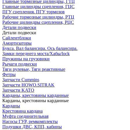
Главные тормозные цилиндры, ГТЦ
Главные цилиндры сцепления, ГЦС
ПГУ сцепления. ПГУ тормозов
Рабочие тормозные цилиндры, РТЦ
Рабочие цилиндры сцепления, РЦС
Детали подвески
Детали подвески
Cайлентблоки
Амортизаторы
Букса. Вал балансира. Ось балансира.
Замки переднего моста/Хабы/lock
Пружины на грузовики
Рычаги подвески
Тяги рулевые, Тяги реактивные
Фетры
Запчасти Cummins
Запчасти HOWO.SITRAK
Запчасти KATO
Карданы, крестовины карданные
Карданы, крестовины карданные
Карданы
Крестовина кардана
Муфта соединительная
Насосы ГУР, ремкомплекты
Подушки ДВС, КПП, кабины