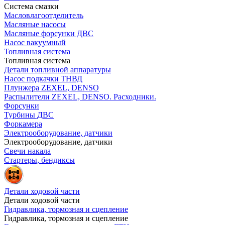
Система смазки
Масловлагоотделитель
Масляные насосы
Масляные форсунки ДВС
Насос вакуумный
Топливная система
Топливная система
Детали топливной аппаратуры
Насос подкачки ТНВД
Плунжера ZEXEL, DENSO
Распылители ZEXEL, DENSO. Расходники.
Форсунки
Турбины ДВС
Форкамера
Электрооборудование, датчики
Электрооборудование, датчики
Свечи накала
Стартеры, бендиксы
Детали ходовой части
Детали ходовой части
Гидравлика, тормозная и сцепление
Гидравлика, тормозная и сцепление