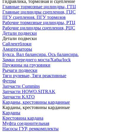
Гидравлика, тормозная и сцепление
Главные тормозные цилиндры, ГТЦ
Главные цилиндры сцепления, ГЦС
ПГУ сцепления. ПГУ тормозов
Рабочие тормозные цилиндры, РТЦ
Рабочие цилиндры сцепления, РЦС
Детали подвески
Детали подвески
Cайлентблоки
Амортизаторы
Букса. Вал балансира. Ось балансира.
Замки переднего моста/Хабы/lock
Пружины на грузовики
Рычаги подвески
Тяги рулевые, Тяги реактивные
Фетры
Запчасти Cummins
Запчасти HOWO.SITRAK
Запчасти KATO
Карданы, крестовины карданные
Карданы, крестовины карданные
Карданы
Крестовина кардана
Муфта соединительная
Насосы ГУР, ремкомплекты