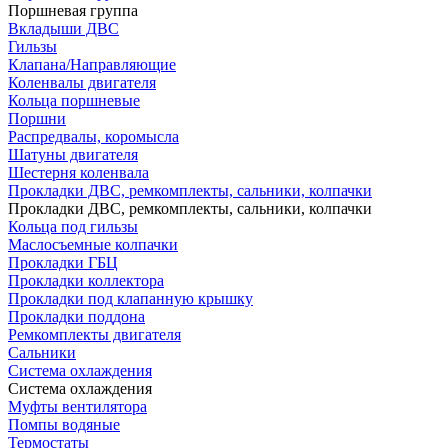
Поршневая группа
Вкладыши ДВС
Гильзы
Клапана/Направляющие
Коленвалы двигателя
Кольца поршневые
Поршни
Распредвалы, коромысла
Шатуны двигателя
Шестерня коленвала
Прокладки ДВС, ремкомплекты, сальники, колпачки
Прокладки ДВС, ремкомплекты, сальники, колпачки
Кольца под гильзы
Маслосъемные колпачки
Прокладки ГБЦ
Прокладки коллектора
Прокладки под клапанную крышку
Прокладки поддона
Ремкомплекты двигателя
Сальники
Система охлаждения
Система охлаждения
Муфты вентилятора
Помпы водяные
Термостаты