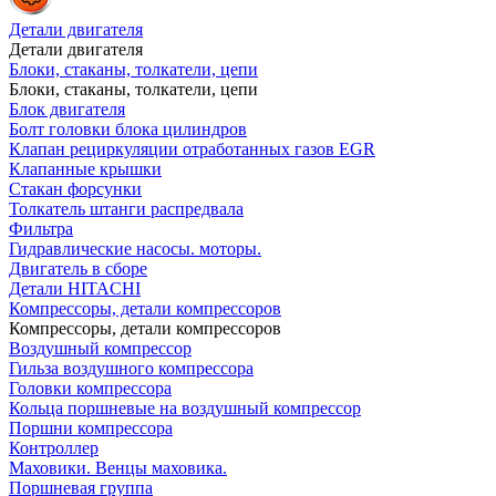
Детали двигателя
Детали двигателя
Блоки, стаканы, толкатели, цепи
Блоки, стаканы, толкатели, цепи
Блок двигателя
Болт головки блока цилиндров
Клапан рециркуляции отработанных газов EGR
Клапанные крышки
Стакан форсунки
Толкатель штанги распредвала
Фильтра
Гидравлические насосы. моторы.
Двигатель в сборе
Детали HITACHI
Компрессоры, детали компрессоров
Компрессоры, детали компрессоров
Воздушный компрессор
Гильза воздушного компрессора
Головки компрессора
Кольца поршневые на воздушный компрессор
Поршни компрессора
Контроллер
Маховики. Венцы маховика.
Поршневая группа