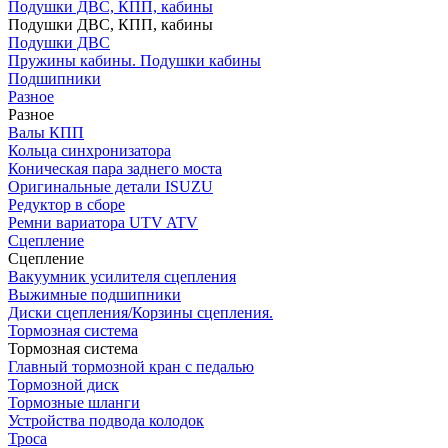
Подушки ДВС, КПП, кабины
Подушки ДВС, КПП, кабины
Подушки ДВС
Пружины кабины. Подушки кабины
Подшипники
Разное
Разное
Валы КПП
Кольца синхронизатора
Коническая пара заднего моста
Оригинальные детали ISUZU
Редуктор в сборе
Ремни вариатора UTV ATV
Сцепление
Сцепление
Вакуумник усилителя сцепления
Выжимные подшипники
Диски сцепления/Корзины сцепления.
Тормозная система
Тормозная система
Главный тормозной кран с педалью
Тормозной диск
Тормозные шланги
Устройства подвода колодок
Троса