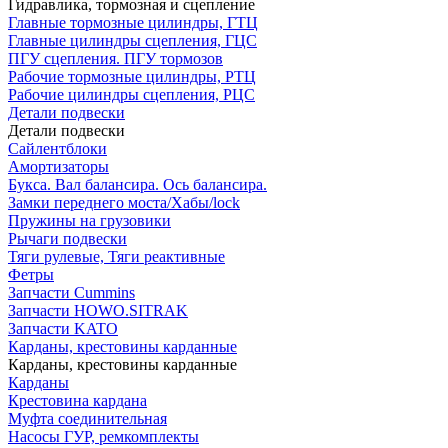
Гидравлика, тормозная и сцепление
Главные тормозные цилиндры, ГТЦ
Главные цилиндры сцепления, ГЦС
ПГУ сцепления. ПГУ тормозов
Рабочие тормозные цилиндры, РТЦ
Рабочие цилиндры сцепления, РЦС
Детали подвески
Детали подвески
Cайлентблоки
Амортизаторы
Букса. Вал балансира. Ось балансира.
Замки переднего моста/Хабы/lock
Пружины на грузовики
Рычаги подвески
Тяги рулевые, Тяги реактивные
Фетры
Запчасти Cummins
Запчасти HOWO.SITRAK
Запчасти KATO
Карданы, крестовины карданные
Карданы, крестовины карданные
Карданы
Крестовина кардана
Муфта соединительная
Насосы ГУР, ремкомплекты