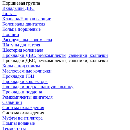
Поршневая группа
Вкладыши ДВС
Гильзы
Клапана/Направляющие
Коленвалы двигателя
Кольца поршневые
Поршни
Распредвалы, коромысла
Шатуны двигателя
Шестерня коленвала
Прокладки ДВС, ремкомплекты, сальники, колпачки
Прокладки ДВС, ремкомплекты, сальники, колпачки
Кольца под гильзы
Маслосъемные колпачки
Прокладки ГБЦ
Прокладки коллектора
Прокладки под клапанную крышку
Прокладки поддона
Ремкомплекты двигателя
Сальники
Система охлаждения
Система охлаждения
Муфты вентилятора
Помпы водяные
Термостаты