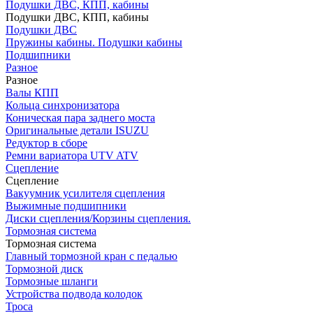
Подушки ДВС, КПП, кабины
Подушки ДВС, КПП, кабины
Подушки ДВС
Пружины кабины. Подушки кабины
Подшипники
Разное
Разное
Валы КПП
Кольца синхронизатора
Коническая пара заднего моста
Оригинальные детали ISUZU
Редуктор в сборе
Ремни вариатора UTV ATV
Сцепление
Сцепление
Вакуумник усилителя сцепления
Выжимные подшипники
Диски сцепления/Корзины сцепления.
Тормозная система
Тормозная система
Главный тормозной кран с педалью
Тормозной диск
Тормозные шланги
Устройства подвода колодок
Троса