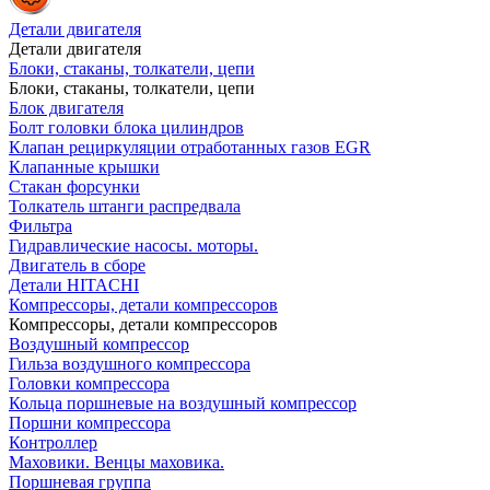
Детали двигателя
Детали двигателя
Блоки, стаканы, толкатели, цепи
Блоки, стаканы, толкатели, цепи
Блок двигателя
Болт головки блока цилиндров
Клапан рециркуляции отработанных газов EGR
Клапанные крышки
Стакан форсунки
Толкатель штанги распредвала
Фильтра
Гидравлические насосы. моторы.
Двигатель в сборе
Детали HITACHI
Компрессоры, детали компрессоров
Компрессоры, детали компрессоров
Воздушный компрессор
Гильза воздушного компрессора
Головки компрессора
Кольца поршневые на воздушный компрессор
Поршни компрессора
Контроллер
Маховики. Венцы маховика.
Поршневая группа