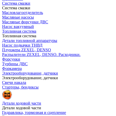
Система смазки
Система смазки
Масловлагоотделитель
Масляные насосы
Масляные форсунки ДВС
Насос вакуумный
Топливная система
Топливная система
Детали топливной аппаратуры
Насос подкачки ТНВД
Плунжера ZEXEL, DENSO
Распылители ZEXEL, DENSO. Расходники.
Форсунки
Турбины ДВС
Форкамера
Электрооборудование, датчики
Электрооборудование, датчики
Свечи накала
Стартеры, бендиксы
Детали ходовой части
Детали ходовой части
Гидравлика, тормозная и сцепление