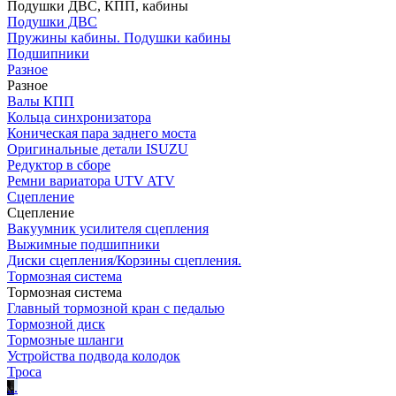
Подушки ДВС, КПП, кабины
Подушки ДВС
Пружины кабины. Подушки кабины
Подшипники
Разное
Разное
Валы КПП
Кольца синхронизатора
Коническая пара заднего моста
Оригинальные детали ISUZU
Редуктор в сборе
Ремни вариатора UTV ATV
Сцепление
Сцепление
Вакуумник усилителя сцепления
Выжимные подшипники
Диски сцепления/Корзины сцепления.
Тормозная система
Тормозная система
Главный тормозной кран с педалью
Тормозной диск
Тормозные шланги
Устройства подвода колодок
Троса
.
.
.