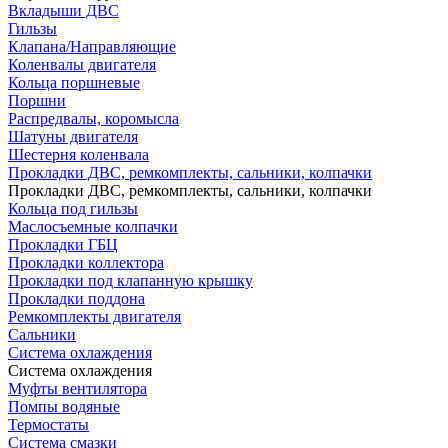
Вкладыши ДВС
Гильзы
Клапана/Направляющие
Коленвалы двигателя
Кольца поршневые
Поршни
Распредвалы, коромысла
Шатуны двигателя
Шестерня коленвала
Прокладки ДВС, ремкомплекты, сальники, колпачки
Прокладки ДВС, ремкомплекты, сальники, колпачки
Кольца под гильзы
Маслосъемные колпачки
Прокладки ГБЦ
Прокладки коллектора
Прокладки под клапанную крышку
Прокладки поддона
Ремкомплекты двигателя
Сальники
Система охлаждения
Система охлаждения
Муфты вентилятора
Помпы водяные
Термостаты
Система смазки