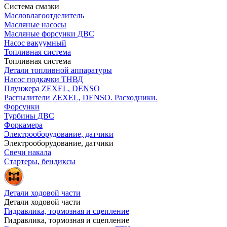
Система смазки
Масловлагоотделитель
Масляные насосы
Масляные форсунки ДВС
Насос вакуумный
Топливная система
Топливная система
Детали топливной аппаратуры
Насос подкачки ТНВД
Плунжера ZEXEL, DENSO
Распылители ZEXEL, DENSO. Расходники.
Форсунки
Турбины ДВС
Форкамера
Электрооборудование, датчики
Электрооборудование, датчики
Свечи накала
Стартеры, бендиксы
Детали ходовой части
Детали ходовой части
Гидравлика, тормозная и сцепление
Гидравлика, тормозная и сцепление