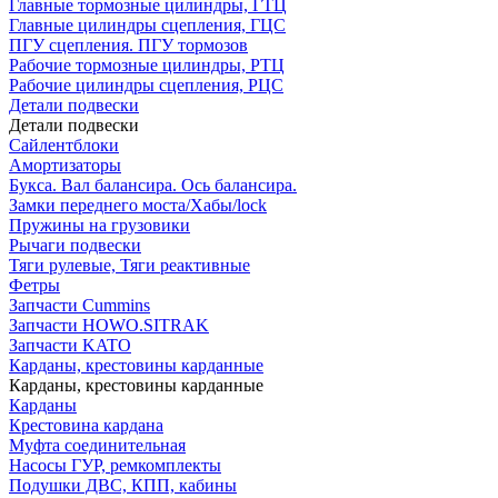
Главные тормозные цилиндры, ГТЦ
Главные цилиндры сцепления, ГЦС
ПГУ сцепления. ПГУ тормозов
Рабочие тормозные цилиндры, РТЦ
Рабочие цилиндры сцепления, РЦС
Детали подвески
Детали подвески
Cайлентблоки
Амортизаторы
Букса. Вал балансира. Ось балансира.
Замки переднего моста/Хабы/lock
Пружины на грузовики
Рычаги подвески
Тяги рулевые, Тяги реактивные
Фетры
Запчасти Cummins
Запчасти HOWO.SITRAK
Запчасти KATO
Карданы, крестовины карданные
Карданы, крестовины карданные
Карданы
Крестовина кардана
Муфта соединительная
Насосы ГУР, ремкомплекты
Подушки ДВС, КПП, кабины