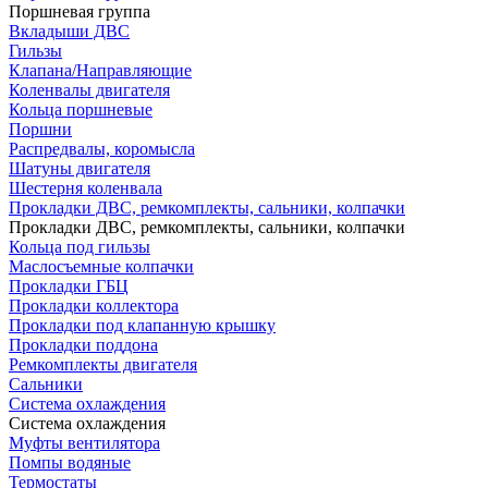
Поршневая группа
Вкладыши ДВС
Гильзы
Клапана/Направляющие
Коленвалы двигателя
Кольца поршневые
Поршни
Распредвалы, коромысла
Шатуны двигателя
Шестерня коленвала
Прокладки ДВС, ремкомплекты, сальники, колпачки
Прокладки ДВС, ремкомплекты, сальники, колпачки
Кольца под гильзы
Маслосъемные колпачки
Прокладки ГБЦ
Прокладки коллектора
Прокладки под клапанную крышку
Прокладки поддона
Ремкомплекты двигателя
Сальники
Система охлаждения
Система охлаждения
Муфты вентилятора
Помпы водяные
Термостаты