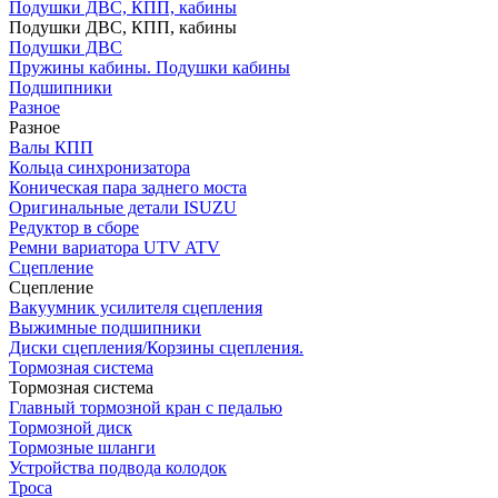
Подушки ДВС, КПП, кабины
Подушки ДВС, КПП, кабины
Подушки ДВС
Пружины кабины. Подушки кабины
Подшипники
Разное
Разное
Валы КПП
Кольца синхронизатора
Коническая пара заднего моста
Оригинальные детали ISUZU
Редуктор в сборе
Ремни вариатора UTV ATV
Сцепление
Сцепление
Вакуумник усилителя сцепления
Выжимные подшипники
Диски сцепления/Корзины сцепления.
Тормозная система
Тормозная система
Главный тормозной кран с педалью
Тормозной диск
Тормозные шланги
Устройства подвода колодок
Троса