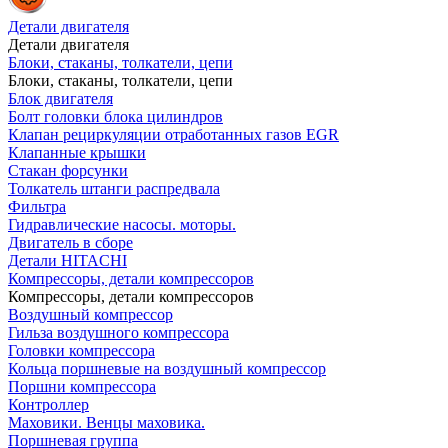
Детали двигателя
Детали двигателя
Блоки, стаканы, толкатели, цепи
Блоки, стаканы, толкатели, цепи
Блок двигателя
Болт головки блока цилиндров
Клапан рециркуляции отработанных газов EGR
Клапанные крышки
Стакан форсунки
Толкатель штанги распредвала
Фильтра
Гидравлические насосы. моторы.
Двигатель в сборе
Детали HITACHI
Компрессоры, детали компрессоров
Компрессоры, детали компрессоров
Воздушный компрессор
Гильза воздушного компрессора
Головки компрессора
Кольца поршневые на воздушный компрессор
Поршни компрессора
Контроллер
Маховики. Венцы маховика.
Поршневая группа