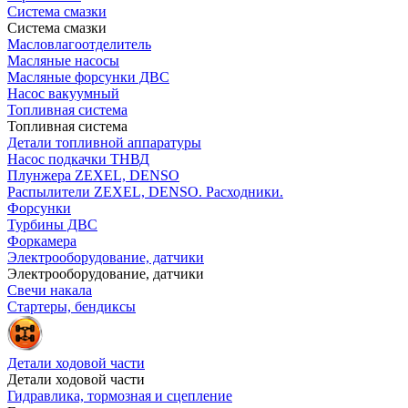
Система смазки
Система смазки
Масловлагоотделитель
Масляные насосы
Масляные форсунки ДВС
Насос вакуумный
Топливная система
Топливная система
Детали топливной аппаратуры
Насос подкачки ТНВД
Плунжера ZEXEL, DENSO
Распылители ZEXEL, DENSO. Расходники.
Форсунки
Турбины ДВС
Форкамера
Электрооборудование, датчики
Электрооборудование, датчики
Свечи накала
Стартеры, бендиксы
Детали ходовой части
Детали ходовой части
Гидравлика, тормозная и сцепление