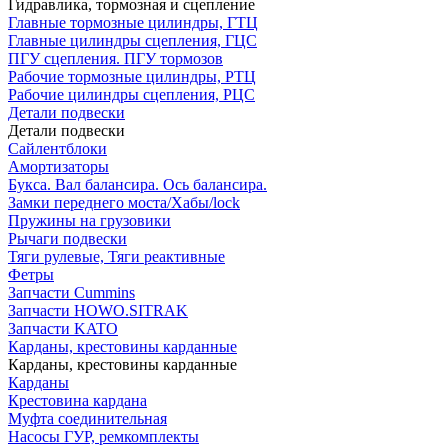
Гидравлика, тормозная и сцепление
Главные тормозные цилиндры, ГТЦ
Главные цилиндры сцепления, ГЦС
ПГУ сцепления. ПГУ тормозов
Рабочие тормозные цилиндры, РТЦ
Рабочие цилиндры сцепления, РЦС
Детали подвески
Детали подвески
Cайлентблоки
Амортизаторы
Букса. Вал балансира. Ось балансира.
Замки переднего моста/Хабы/lock
Пружины на грузовики
Рычаги подвески
Тяги рулевые, Тяги реактивные
Фетры
Запчасти Cummins
Запчасти HOWO.SITRAK
Запчасти KATO
Карданы, крестовины карданные
Карданы, крестовины карданные
Карданы
Крестовина кардана
Муфта соединительная
Насосы ГУР, ремкомплекты