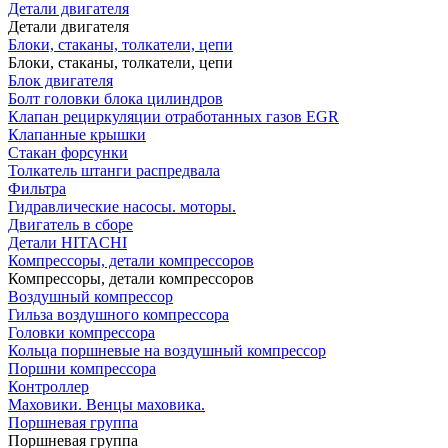
Детали двигателя
Детали двигателя
Блоки, стаканы, толкатели, цепи
Блоки, стаканы, толкатели, цепи
Блок двигателя
Болт головки блока цилиндров
Клапан рециркуляции отработанных газов EGR
Клапанные крышки
Стакан форсунки
Толкатель штанги распредвала
Фильтра
Гидравлические насосы. моторы.
Двигатель в сборе
Детали HITACHI
Компрессоры, детали компрессоров
Компрессоры, детали компрессоров
Воздушный компрессор
Гильза воздушного компрессора
Головки компрессора
Кольца поршневые на воздушный компрессор
Поршни компрессора
Контроллер
Маховики. Венцы маховика.
Поршневая группа
Поршневая группа