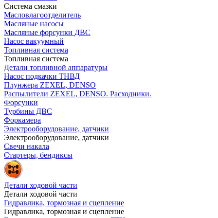
Система смазки
Масловлагоотделитель
Масляные насосы
Масляные форсунки ДВС
Насос вакуумный
Топливная система
Топливная система
Детали топливной аппаратуры
Насос подкачки ТНВД
Плунжера ZEXEL, DENSO
Распылители ZEXEL, DENSO. Расходники.
Форсунки
Турбины ДВС
Форкамера
Электрооборудование, датчики
Электрооборудование, датчики
Свечи накала
Стартеры, бендиксы
Детали ходовой части
Детали ходовой части
Гидравлика, тормозная и сцепление
Гидравлика, тормозная и сцепление