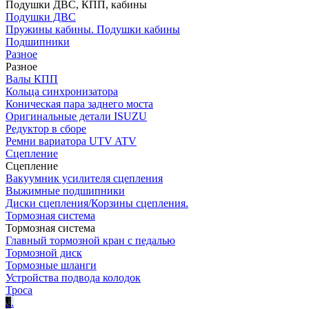
Подушки ДВС, КПП, кабины
Подушки ДВС
Пружины кабины. Подушки кабины
Подшипники
Разное
Разное
Валы КПП
Кольца синхронизатора
Коническая пара заднего моста
Оригинальные детали ISUZU
Редуктор в сборе
Ремни вариатора UTV ATV
Сцепление
Сцепление
Вакуумник усилителя сцепления
Выжимные подшипники
Диски сцепления/Корзины сцепления.
Тормозная система
Тормозная система
Главный тормозной кран с педалью
Тормозной диск
Тормозные шланги
Устройства подвода колодок
Троса
.
.
.