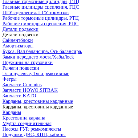
Главные тормозные цилиндры, ГТЦ
Главные цилиндры сцепления, ГЦС
ПГУ сцепления. ПГУ тормозов
Рабочие тормозные цилиндры, РТЦ
Рабочие цилиндры сцепления, РЦС
Детали подвески
Детали подвески
Cайлентблоки
Амортизаторы
Букса. Вал балансира. Ось балансира.
Замки переднего моста/Хабы/lock
Пружины на грузовики
Рычаги подвески
Тяги рулевые, Тяги реактивные
Фетры
Запчасти Cummins
Запчасти HOWO.SITRAK
Запчасти KATO
Карданы, крестовины карданные
Карданы, крестовины карданные
Карданы
Крестовина кардана
Муфта соединительная
Насосы ГУР, ремкомплекты
Подушки ДВС, КПП, кабины