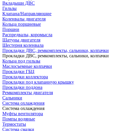
Вкладыши ДВС
Гильзы
Клапана/Направляющие
Коленвалы двигателя
Кольца поршневые
Поршни
Распредвалы, коромысла
Шатуны двигателя
Шестерня коленвала
Прокладки ДВС, ремкомплекты, сальники, колпачки
Прокладки ДВС, ремкомплекты, сальники, колпачки
Кольца под гильзы
Маслосъемные колпачки
Прокладки ГБЦ
Прокладки коллектора
Прокладки под клапанную крышку
Прокладки поддона
Ремкомплекты двигателя
Сальники
Система охлаждения
Система охлаждения
Муфты вентилятора
Помпы водяные
Термостаты
Система смазки