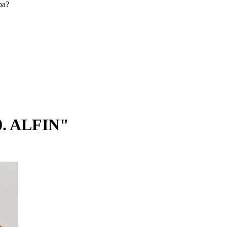
ра?
0. ALFIN"