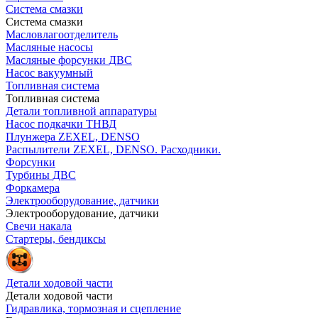
Система смазки
Система смазки
Масловлагоотделитель
Масляные насосы
Масляные форсунки ДВС
Насос вакуумный
Топливная система
Топливная система
Детали топливной аппаратуры
Насос подкачки ТНВД
Плунжера ZEXEL, DENSO
Распылители ZEXEL, DENSO. Расходники.
Форсунки
Турбины ДВС
Форкамера
Электрооборудование, датчики
Электрооборудование, датчики
Свечи накала
Стартеры, бендиксы
Детали ходовой части
Детали ходовой части
Гидравлика, тормозная и сцепление