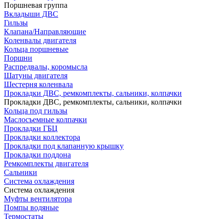
Поршневая группа
Вкладыши ДВС
Гильзы
Клапана/Направляющие
Коленвалы двигателя
Кольца поршневые
Поршни
Распредвалы, коромысла
Шатуны двигателя
Шестерня коленвала
Прокладки ДВС, ремкомплекты, сальники, колпачки
Прокладки ДВС, ремкомплекты, сальники, колпачки
Кольца под гильзы
Маслосъемные колпачки
Прокладки ГБЦ
Прокладки коллектора
Прокладки под клапанную крышку
Прокладки поддона
Ремкомплекты двигателя
Сальники
Система охлаждения
Система охлаждения
Муфты вентилятора
Помпы водяные
Термостаты