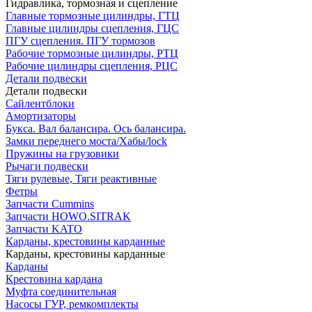
Гидравлика, тормозная и сцепление
Главные тормозные цилиндры, ГТЦ
Главные цилиндры сцепления, ГЦС
ПГУ сцепления. ПГУ тормозов
Рабочие тормозные цилиндры, РТЦ
Рабочие цилиндры сцепления, РЦС
Детали подвески
Детали подвески
Cайлентблоки
Амортизаторы
Букса. Вал балансира. Ось балансира.
Замки переднего моста/Хабы/lock
Пружины на грузовики
Рычаги подвески
Тяги рулевые, Тяги реактивные
Фетры
Запчасти Cummins
Запчасти HOWO.SITRAK
Запчасти KATO
Карданы, крестовины карданные
Карданы, крестовины карданные
Карданы
Крестовина кардана
Муфта соединительная
Насосы ГУР, ремкомплекты