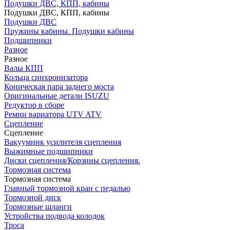
Подушки ДВС, КПП, кабины
Подушки ДВС, КПП, кабины
Подушки ДВС
Пружины кабины. Подушки кабины
Подшипники
Разное
Разное
Валы КПП
Кольца синхронизатора
Коническая пара заднего моста
Оригинальные детали ISUZU
Редуктор в сборе
Ремни вариатора UTV ATV
Сцепление
Сцепление
Вакуумник усилителя сцепления
Выжимные подшипники
Диски сцепления/Корзины сцепления.
Тормозная система
Тормозная система
Главный тормозной кран с педалью
Тормозной диск
Тормозные шланги
Устройства подвода колодок
Троса