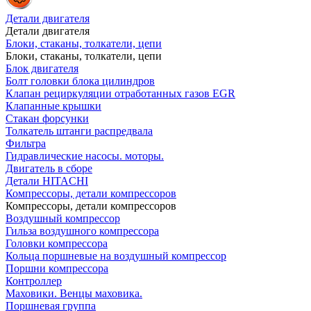
Детали двигателя
Детали двигателя
Блоки, стаканы, толкатели, цепи
Блоки, стаканы, толкатели, цепи
Блок двигателя
Болт головки блока цилиндров
Клапан рециркуляции отработанных газов EGR
Клапанные крышки
Стакан форсунки
Толкатель штанги распредвала
Фильтра
Гидравлические насосы. моторы.
Двигатель в сборе
Детали HITACHI
Компрессоры, детали компрессоров
Компрессоры, детали компрессоров
Воздушный компрессор
Гильза воздушного компрессора
Головки компрессора
Кольца поршневые на воздушный компрессор
Поршни компрессора
Контроллер
Маховики. Венцы маховика.
Поршневая группа