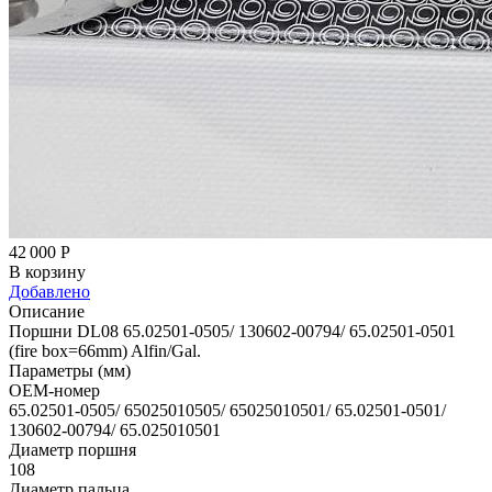
42 000
Р
В корзину
Добавлено
Описание
Поршни DL08 65.02501-0505/ 130602-00794/ 65.02501-0501
(fire box=66mm) Alfin/Gal.
Параметры (мм)
OEM-номер
65.02501-0505/ 65025010505/ 65025010501/ 65.02501-0501/
130602-00794/ 65.025010501
Диаметр поршня
108
Диаметр пальца