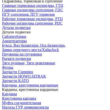
Гидравлика, тормозная и сцепление
Главные тормозные цилиндры, ГТЦ
Главные цилиндры сцепления, ГЦС
ПГУ сцепления. ПГУ тормозов
Рабочие тормозные цилиндры, РТЦ
Рабочие цилиндры сцепления, РЦС
Детали подвески
Детали подвески
Cайлентблоки
Амортизаторы
Букса. Вал балансира. Ось балансира.
Замки переднего моста/Хабы/lock
Пружины на грузовики
Рычаги подвески
Тяги рулевые, Тяги реактивные
Фетры
Запчасти Cummins
Запчасти HOWO.SITRAK
Запчасти KATO
Карданы, крестовины карданные
Карданы, крестовины карданные
Карданы
Крестовина кардана
Муфта соединительная
Насосы ГУР, ремкомплекты