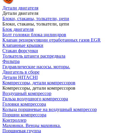
Детали двигателя
Детали двигателя
Блоки, стаканы, толкатели, цепи
Блоки, стаканы, толкатели, цепи
Блок двигателя
Болт головки блока цилиндров
Клапан рециркуляции отработанных газов EGR
Клапанные крышки
Стакан форсунки
Толкатель штанги распредвала
Фильтра
Гидравлические насосы. моторы.
Двигатель в сборе
Детали HITACHI
Компрессоры, детали компрессоров
Компрессоры, детали компрессоров
Воздушный компрессор
Гильза воздушного компрессора
Головки компрессора
Кольца поршневые на воздушный компрессор
Поршни компрессора
Контроллер
Маховики. Венцы маховика.
Поршневая группа