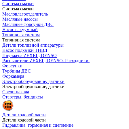
Система смазки
Система смазки
Масловлагоотделитель
Масляные насосы
Масляные форсунки ДВС
Насос вакуумный
Топливная система
Топливная система
Детали топливной аппаратуры
Насос подкачки ТНВД
Плунжера ZEXEL, DENSO
Распылители ZEXEL, DENSO. Расходники.
Форсунки
Турбины ДВС
Форкамера
Электрооборудование, датчики
Электрооборудование, датчики
Свечи накала
Стартеры, бендиксы
Детали ходовой части
Детали ходовой части
Гидравлика, тормозная и сцепление