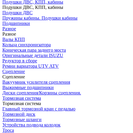
Подушки ДВС, КПП, кабины
Подушки ДВС, КПП, кабины
Подушки ДВС
Пружины кабины. Подушки кабины
Подшипники
Разное
Разное
Валы КПП
Кольца синхронизатора
Коническая пара заднего моста
Оригинальные детали ISUZU
Редуктор в сборе
Ремни вариатора UTV ATV
Сцепление
Сцепление
Вакуумник усилителя сцепления
Выжимные подшипники
Диски сцепления/Корзины сцепления.
Тормозная система
Тормозная система
Главный тормозной кран с педалью
Тормозной диск
Тормозные шланги
Устройства подвода колодок
Троса