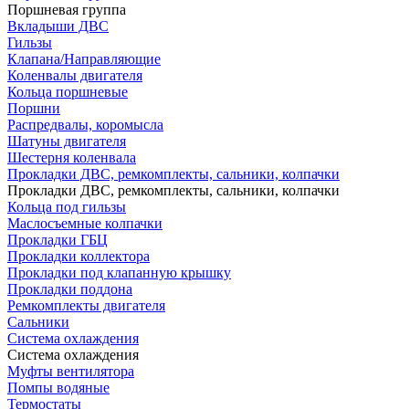
Поршневая группа
Вкладыши ДВС
Гильзы
Клапана/Направляющие
Коленвалы двигателя
Кольца поршневые
Поршни
Распредвалы, коромысла
Шатуны двигателя
Шестерня коленвала
Прокладки ДВС, ремкомплекты, сальники, колпачки
Прокладки ДВС, ремкомплекты, сальники, колпачки
Кольца под гильзы
Маслосъемные колпачки
Прокладки ГБЦ
Прокладки коллектора
Прокладки под клапанную крышку
Прокладки поддона
Ремкомплекты двигателя
Сальники
Система охлаждения
Система охлаждения
Муфты вентилятора
Помпы водяные
Термостаты