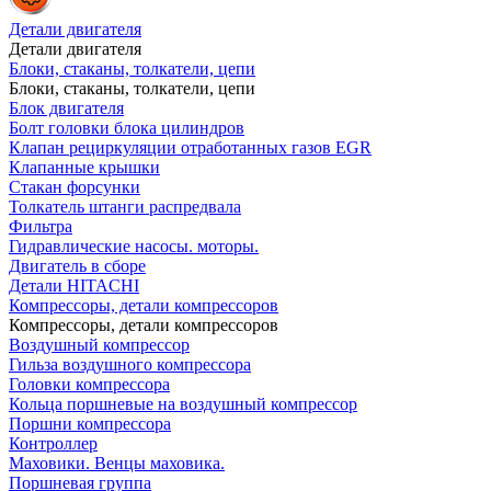
Детали двигателя
Детали двигателя
Блоки, стаканы, толкатели, цепи
Блоки, стаканы, толкатели, цепи
Блок двигателя
Болт головки блока цилиндров
Клапан рециркуляции отработанных газов EGR
Клапанные крышки
Стакан форсунки
Толкатель штанги распредвала
Фильтра
Гидравлические насосы. моторы.
Двигатель в сборе
Детали HITACHI
Компрессоры, детали компрессоров
Компрессоры, детали компрессоров
Воздушный компрессор
Гильза воздушного компрессора
Головки компрессора
Кольца поршневые на воздушный компрессор
Поршни компрессора
Контроллер
Маховики. Венцы маховика.
Поршневая группа