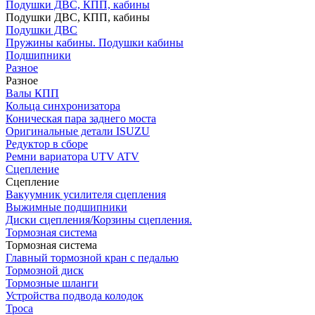
Подушки ДВС, КПП, кабины
Подушки ДВС, КПП, кабины
Подушки ДВС
Пружины кабины. Подушки кабины
Подшипники
Разное
Разное
Валы КПП
Кольца синхронизатора
Коническая пара заднего моста
Оригинальные детали ISUZU
Редуктор в сборе
Ремни вариатора UTV ATV
Сцепление
Сцепление
Вакуумник усилителя сцепления
Выжимные подшипники
Диски сцепления/Корзины сцепления.
Тормозная система
Тормозная система
Главный тормозной кран с педалью
Тормозной диск
Тормозные шланги
Устройства подвода колодок
Троса