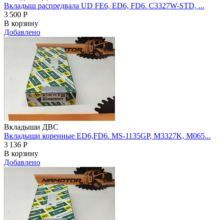
Вкладыш распредвала UD FE6, ED6, FD6. C3327W-STD, ...
3 500
Р
В корзину
Добавлено
Вкладыши ДВС
Вкладыши коренные ED6,FD6. MS-1135GP, M3327K, M065...
3 136
Р
В корзину
Добавлено