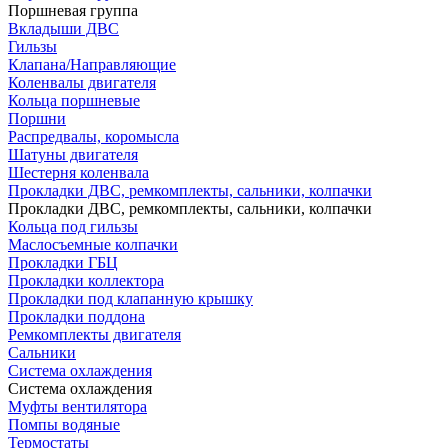
Поршневая группа
Вкладыши ДВС
Гильзы
Клапана/Направляющие
Коленвалы двигателя
Кольца поршневые
Поршни
Распредвалы, коромысла
Шатуны двигателя
Шестерня коленвала
Прокладки ДВС, ремкомплекты, сальники, колпачки
Прокладки ДВС, ремкомплекты, сальники, колпачки
Кольца под гильзы
Маслосъемные колпачки
Прокладки ГБЦ
Прокладки коллектора
Прокладки под клапанную крышку
Прокладки поддона
Ремкомплекты двигателя
Сальники
Система охлаждения
Система охлаждения
Муфты вентилятора
Помпы водяные
Термостаты