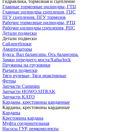
Гидравлика, тормозная и сцепление
Главные тормозные цилиндры, ГТЦ
Главные цилиндры сцепления, ГЦС
ПГУ сцепления. ПГУ тормозов
Рабочие тормозные цилиндры, РТЦ
Рабочие цилиндры сцепления, РЦС
Детали подвески
Детали подвески
Cайлентблоки
Амортизаторы
Букса. Вал балансира. Ось балансира.
Замки переднего моста/Хабы/lock
Пружины на грузовики
Рычаги подвески
Тяги рулевые, Тяги реактивные
Фетры
Запчасти Cummins
Запчасти HOWO.SITRAK
Запчасти KATO
Карданы, крестовины карданные
Карданы, крестовины карданные
Карданы
Крестовина кардана
Муфта соединительная
Насосы ГУР, ремкомплекты