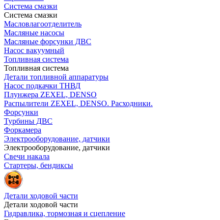
Система смазки
Система смазки
Масловлагоотделитель
Масляные насосы
Масляные форсунки ДВС
Насос вакуумный
Топливная система
Топливная система
Детали топливной аппаратуры
Насос подкачки ТНВД
Плунжера ZEXEL, DENSO
Распылители ZEXEL, DENSO. Расходники.
Форсунки
Турбины ДВС
Форкамера
Электрооборудование, датчики
Электрооборудование, датчики
Свечи накала
Стартеры, бендиксы
Детали ходовой части
Детали ходовой части
Гидравлика, тормозная и сцепление