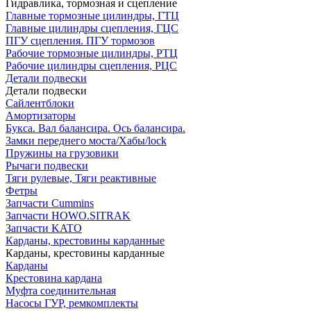
Гидравлика, тормозная и сцепление
Главные тормозные цилиндры, ГТЦ
Главные цилиндры сцепления, ГЦС
ПГУ сцепления. ПГУ тормозов
Рабочие тормозные цилиндры, РТЦ
Рабочие цилиндры сцепления, РЦС
Детали подвески
Детали подвески
Cайлентблоки
Амортизаторы
Букса. Вал балансира. Ось балансира.
Замки переднего моста/Хабы/lock
Пружины на грузовики
Рычаги подвески
Тяги рулевые, Тяги реактивные
Фетры
Запчасти Cummins
Запчасти HOWO.SITRAK
Запчасти KATO
Карданы, крестовины карданные
Карданы, крестовины карданные
Карданы
Крестовина кардана
Муфта соединительная
Насосы ГУР, ремкомплекты