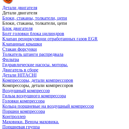
Детали двигателя
Детали двигателя
Блоки, стаканы, толкатели, цепи
Блоки, стаканы, толкатели, цепи
Блок двигателя
Болт головки блока цилиндров
Клапан рециркуляции отработанных газов EGR
Клапанные крышки
Стакан форсунки
Толкатель штанги распредвала
Фильтра
Гидравлические насосы. моторы.
Двигатель в сборе
Детали HITACHI
Компрессоры, детали компрессоров
Компрессоры, детали компрессоров
Воздушный компрессор
Гильза воздушного компрессора
Головки компрессора
Кольца поршневые на воздушный компрессор
Поршни компрессора
Контроллер
Маховики. Венцы маховика.
Поршневая группа