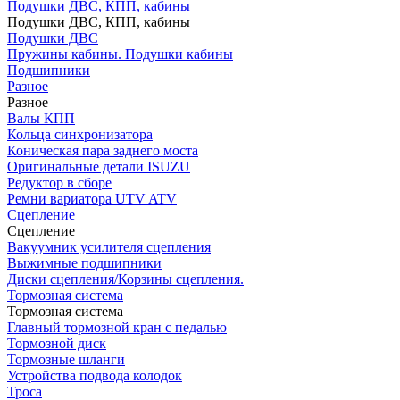
Подушки ДВС, КПП, кабины
Подушки ДВС, КПП, кабины
Подушки ДВС
Пружины кабины. Подушки кабины
Подшипники
Разное
Разное
Валы КПП
Кольца синхронизатора
Коническая пара заднего моста
Оригинальные детали ISUZU
Редуктор в сборе
Ремни вариатора UTV ATV
Сцепление
Сцепление
Вакуумник усилителя сцепления
Выжимные подшипники
Диски сцепления/Корзины сцепления.
Тормозная система
Тормозная система
Главный тормозной кран с педалью
Тормозной диск
Тормозные шланги
Устройства подвода колодок
Троса