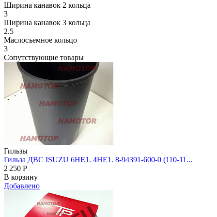
Ширина канавок 2 кольца
3
Ширина канавок 3 кольца
2.5
Маслосъемное кольцо
3
Сопутствующие товары
Гильзы
Гильза ДВС ISUZU 6HE1. 4HE1. 8-94391-600-0 (110-11...
2 250
Р
В корзину
Добавлено