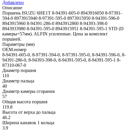
Добавлено
Описание
Поршень ISUZU 6HE1T 8-94391-605-0 8943916050 8-97391-
594-0 8973915940 8-97391-595-0 8973915950 8-94391-596-0
8943915960 8-94391-286-0 8943912860 8-94393-398-0
8943933980 8-94391-595-0 8943915951 8-94391-595-1 STD (D
камеры=57мм). ALFIN усиленные. Цена за комплект
поршней.
Параметры (мм)
OEM-номер
8-94391-605-0, 8-97391-594-0, 8-97391-595-0, 8-94391-596-0, 8-
94391-286-0, 8-94393-398-0, 8-94391-595-0, 8-94391-595-1 8-
87310-067-0
Диаметр поршня
110
Диаметр пальца
40
Диаметр камеры сгорания
57
Общая высота поршня
119.8
Высота от верха до пальца
46.2
Ширина канавок 1 кольца
3.9