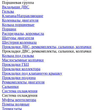
Поршневая группа
Вкладыши ДВС
Гильзы
Клапана/Направляющие
Коленвалы двигателя
Кольца поршневые
Поршни
Распредвалы, коромысла
Шатуны двигателя
Шестерня коленвала
Прокладки ДВС, ремкомплекты, сальники, колпачки
Прокладки ДВС, ремкомплекты, сальники, колпачки
Кольца под гильзы
Маслосъемные колпачки
Прокладки ГБЦ
Прокладки коллектора
Прокладки под клапанную крышку
Прокладки поддона
Ремкомплекты двигателя
Сальники
Система охлаждения
Система охлаждения
Муфты вентилятора
Помпы водяные
Термостаты