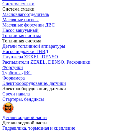
Система смазки
Система смазки
Масловлагоотделитель
Масляные насосы
Масляные форсунки ДВС
Насос вакуумный
Топливная система
Топливная система
Детали топливной аппаратуры
Насос подкачки ТНВД
Плунжера ZEXEL, DENSO
Распылители ZEXEL, DENSO. Расходники.
Форсунки
Турбины ДВС
Форкамера
Электрооборудование, датчики
Электрооборудование, датчики
Свечи накала
Стартеры, бендиксы
Детали ходовой части
Детали ходовой части
Гидравлика, тормозная и сцепление