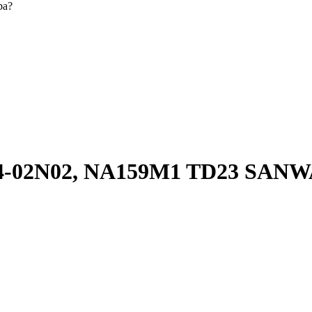
ра?
4-02N02, NA159M1 TD23 SAN