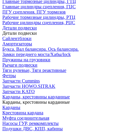
Главные тормозные цилиндры, ГТЦ
Главные цилиндры сцепления, ГЦС
ПГУ сцепления. ПГУ тормозов
Рабочие тормозные цилиндры, РТЦ
Рабочие цилиндры сцепления, РЦС
Детали подвески
Детали подвески
Cайлентблоки
Амортизаторы
Букса. Вал балансира. Ось балансира.
Замки переднего моста/Хабы/lock
Пружины на грузовики
Рычаги подвески
Тяги рулевые, Тяги реактивные
Фетры
Запчасти Cummins
Запчасти HOWO.SITRAK
Запчасти KATO
Карданы, крестовины карданные
Карданы, крестовины карданные
Карданы
Крестовина кардана
Муфта соединительная
Насосы ГУР, ремкомплекты
Подушки ДВС, КПП, кабины