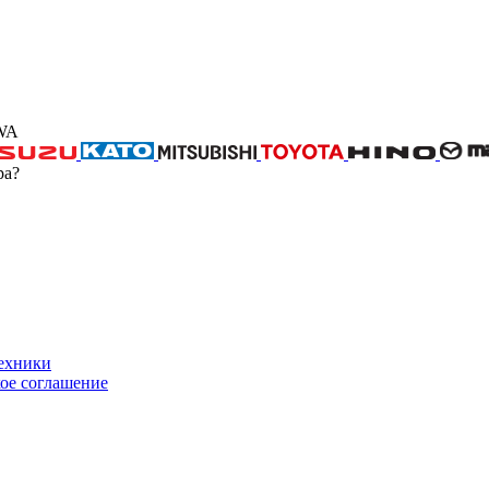
WA
ра?
техники
ое соглашение