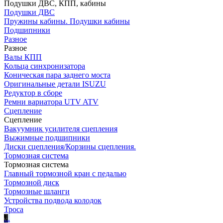
Подушки ДВС, КПП, кабины
Подушки ДВС
Пружины кабины. Подушки кабины
Подшипники
Разное
Разное
Валы КПП
Кольца синхронизатора
Коническая пара заднего моста
Оригинальные детали ISUZU
Редуктор в сборе
Ремни вариатора UTV ATV
Сцепление
Сцепление
Вакуумник усилителя сцепления
Выжимные подшипники
Диски сцепления/Корзины сцепления.
Тормозная система
Тормозная система
Главный тормозной кран с педалью
Тормозной диск
Тормозные шланги
Устройства подвода колодок
Троса
.
.
.