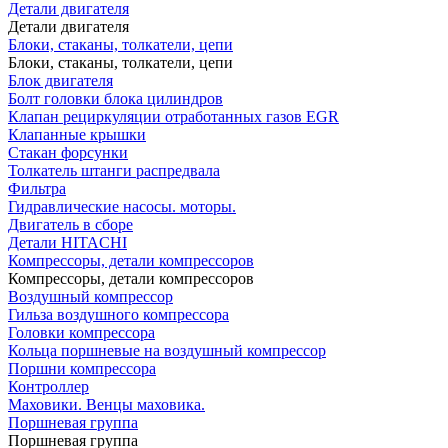
Детали двигателя
Детали двигателя
Блоки, стаканы, толкатели, цепи
Блоки, стаканы, толкатели, цепи
Блок двигателя
Болт головки блока цилиндров
Клапан рециркуляции отработанных газов EGR
Клапанные крышки
Стакан форсунки
Толкатель штанги распредвала
Фильтра
Гидравлические насосы. моторы.
Двигатель в сборе
Детали HITACHI
Компрессоры, детали компрессоров
Компрессоры, детали компрессоров
Воздушный компрессор
Гильза воздушного компрессора
Головки компрессора
Кольца поршневые на воздушный компрессор
Поршни компрессора
Контроллер
Маховики. Венцы маховика.
Поршневая группа
Поршневая группа