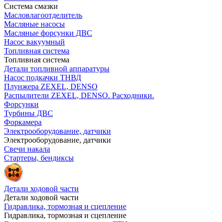
Система смазки
Масловлагоотделитель
Масляные насосы
Масляные форсунки ДВС
Насос вакуумный
Топливная система
Топливная система
Детали топливной аппаратуры
Насос подкачки ТНВД
Плунжера ZEXEL, DENSO
Распылители ZEXEL, DENSO. Расходники.
Форсунки
Турбины ДВС
Форкамера
Электрооборудование, датчики
Электрооборудование, датчики
Свечи накала
Стартеры, бендиксы
Детали ходовой части
Детали ходовой части
Гидравлика, тормозная и сцепление
Гидравлика, тормозная и сцепление