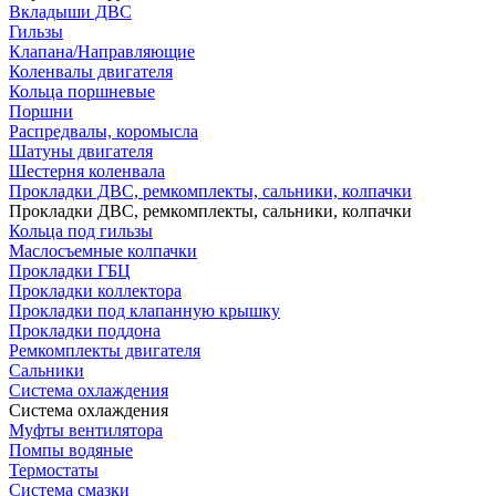
Вкладыши ДВС
Гильзы
Клапана/Направляющие
Коленвалы двигателя
Кольца поршневые
Поршни
Распредвалы, коромысла
Шатуны двигателя
Шестерня коленвала
Прокладки ДВС, ремкомплекты, сальники, колпачки
Прокладки ДВС, ремкомплекты, сальники, колпачки
Кольца под гильзы
Маслосъемные колпачки
Прокладки ГБЦ
Прокладки коллектора
Прокладки под клапанную крышку
Прокладки поддона
Ремкомплекты двигателя
Сальники
Система охлаждения
Система охлаждения
Муфты вентилятора
Помпы водяные
Термостаты
Система смазки