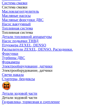
Система смазки
Система смазки
Масловлагоотделитель
Масляные насосы
Масляные форсунки ДВС
Насос вакуумный
Топливная система
Топливная система
Детали топливной аппаратуры
Насос подкачки ТНВД
Плунжера ZEXEL, DENSO
Распылители ZEXEL, DENSO. Расходники.
Форсунки
Турбины ДВС
Форкамера
Электрооборудование, датчики
Электрооборудование, датчики
Свечи накала
Стартеры, бендиксы
Детали ходовой части
Детали ходовой части
Гидравлика, тормозная и сцепление