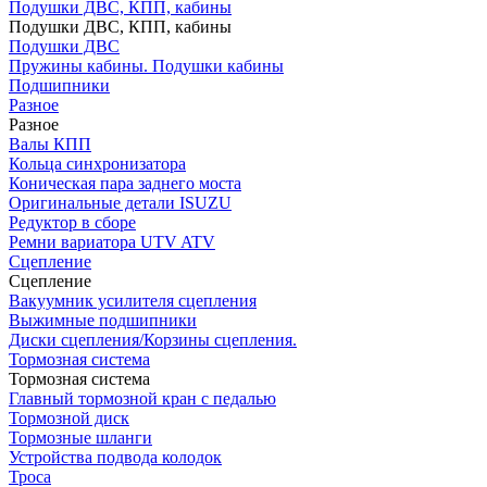
Подушки ДВС, КПП, кабины
Подушки ДВС, КПП, кабины
Подушки ДВС
Пружины кабины. Подушки кабины
Подшипники
Разное
Разное
Валы КПП
Кольца синхронизатора
Коническая пара заднего моста
Оригинальные детали ISUZU
Редуктор в сборе
Ремни вариатора UTV ATV
Сцепление
Сцепление
Вакуумник усилителя сцепления
Выжимные подшипники
Диски сцепления/Корзины сцепления.
Тормозная система
Тормозная система
Главный тормозной кран с педалью
Тормозной диск
Тормозные шланги
Устройства подвода колодок
Троса