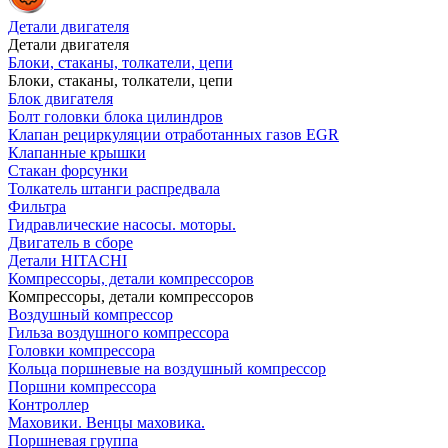
Детали двигателя
Детали двигателя
Блоки, стаканы, толкатели, цепи
Блоки, стаканы, толкатели, цепи
Блок двигателя
Болт головки блока цилиндров
Клапан рециркуляции отработанных газов EGR
Клапанные крышки
Стакан форсунки
Толкатель штанги распредвала
Фильтра
Гидравлические насосы. моторы.
Двигатель в сборе
Детали HITACHI
Компрессоры, детали компрессоров
Компрессоры, детали компрессоров
Воздушный компрессор
Гильза воздушного компрессора
Головки компрессора
Кольца поршневые на воздушный компрессор
Поршни компрессора
Контроллер
Маховики. Венцы маховика.
Поршневая группа