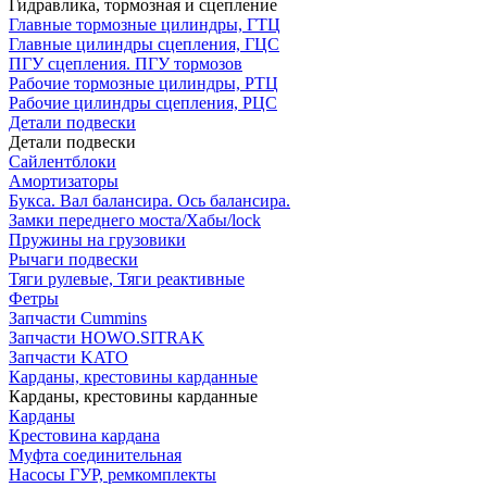
Гидравлика, тормозная и сцепление
Главные тормозные цилиндры, ГТЦ
Главные цилиндры сцепления, ГЦС
ПГУ сцепления. ПГУ тормозов
Рабочие тормозные цилиндры, РТЦ
Рабочие цилиндры сцепления, РЦС
Детали подвески
Детали подвески
Cайлентблоки
Амортизаторы
Букса. Вал балансира. Ось балансира.
Замки переднего моста/Хабы/lock
Пружины на грузовики
Рычаги подвески
Тяги рулевые, Тяги реактивные
Фетры
Запчасти Cummins
Запчасти HOWO.SITRAK
Запчасти KATO
Карданы, крестовины карданные
Карданы, крестовины карданные
Карданы
Крестовина кардана
Муфта соединительная
Насосы ГУР, ремкомплекты