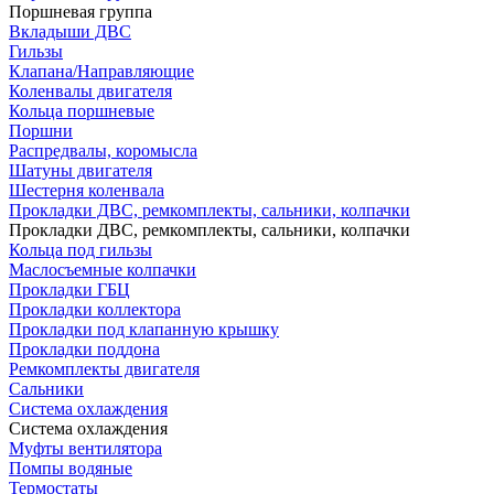
Поршневая группа
Вкладыши ДВС
Гильзы
Клапана/Направляющие
Коленвалы двигателя
Кольца поршневые
Поршни
Распредвалы, коромысла
Шатуны двигателя
Шестерня коленвала
Прокладки ДВС, ремкомплекты, сальники, колпачки
Прокладки ДВС, ремкомплекты, сальники, колпачки
Кольца под гильзы
Маслосъемные колпачки
Прокладки ГБЦ
Прокладки коллектора
Прокладки под клапанную крышку
Прокладки поддона
Ремкомплекты двигателя
Сальники
Система охлаждения
Система охлаждения
Муфты вентилятора
Помпы водяные
Термостаты