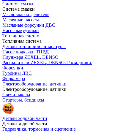
Система смазки
Система смазки
Масловлагоотделитель
Масляные насосы
Масляные форсунки ДВС
Насос вакуумный
Топливная система
Топливная система
Детали топливной аппаратуры
Насос подкачки ТНВД
Плунжера ZEXEL, DENSO
Распылители ZEXEL, DENSO. Расходники.
Форсунки
Турбины ДВС
Форкамера
Электрооборудование, датчики
Электрооборудование, датчики
Свечи накала
Стартеры, бендиксы
Детали ходовой части
Детали ходовой части
Гидравлика, тормозная и сцепление