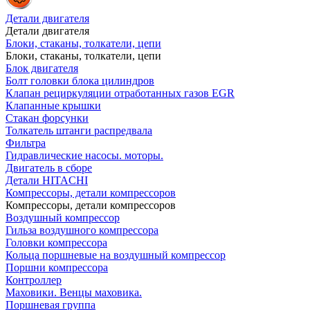
Детали двигателя
Детали двигателя
Блоки, стаканы, толкатели, цепи
Блоки, стаканы, толкатели, цепи
Блок двигателя
Болт головки блока цилиндров
Клапан рециркуляции отработанных газов EGR
Клапанные крышки
Стакан форсунки
Толкатель штанги распредвала
Фильтра
Гидравлические насосы. моторы.
Двигатель в сборе
Детали HITACHI
Компрессоры, детали компрессоров
Компрессоры, детали компрессоров
Воздушный компрессор
Гильза воздушного компрессора
Головки компрессора
Кольца поршневые на воздушный компрессор
Поршни компрессора
Контроллер
Маховики. Венцы маховика.
Поршневая группа