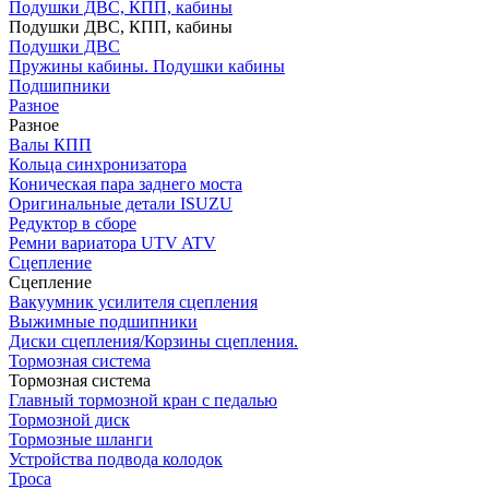
Подушки ДВС, КПП, кабины
Подушки ДВС, КПП, кабины
Подушки ДВС
Пружины кабины. Подушки кабины
Подшипники
Разное
Разное
Валы КПП
Кольца синхронизатора
Коническая пара заднего моста
Оригинальные детали ISUZU
Редуктор в сборе
Ремни вариатора UTV ATV
Сцепление
Сцепление
Вакуумник усилителя сцепления
Выжимные подшипники
Диски сцепления/Корзины сцепления.
Тормозная система
Тормозная система
Главный тормозной кран с педалью
Тормозной диск
Тормозные шланги
Устройства подвода колодок
Троса