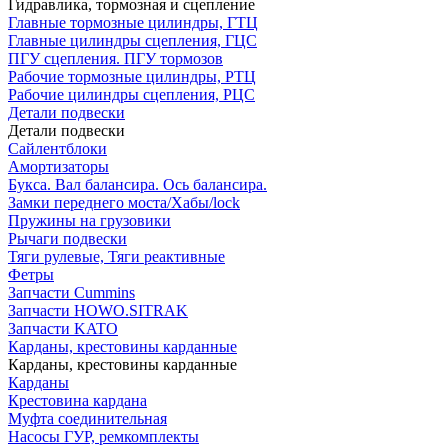
Гидравлика, тормозная и сцепление
Главные тормозные цилиндры, ГТЦ
Главные цилиндры сцепления, ГЦС
ПГУ сцепления. ПГУ тормозов
Рабочие тормозные цилиндры, РТЦ
Рабочие цилиндры сцепления, РЦС
Детали подвески
Детали подвески
Cайлентблоки
Амортизаторы
Букса. Вал балансира. Ось балансира.
Замки переднего моста/Хабы/lock
Пружины на грузовики
Рычаги подвески
Тяги рулевые, Тяги реактивные
Фетры
Запчасти Cummins
Запчасти HOWO.SITRAK
Запчасти KATO
Карданы, крестовины карданные
Карданы, крестовины карданные
Карданы
Крестовина кардана
Муфта соединительная
Насосы ГУР, ремкомплекты