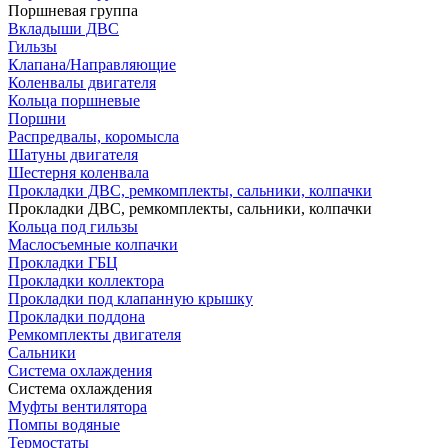
Поршневая группа
Вкладыши ДВС
Гильзы
Клапана/Направляющие
Коленвалы двигателя
Кольца поршневые
Поршни
Распредвалы, коромысла
Шатуны двигателя
Шестерня коленвала
Прокладки ДВС, ремкомплекты, сальники, колпачки
Прокладки ДВС, ремкомплекты, сальники, колпачки
Кольца под гильзы
Маслосъемные колпачки
Прокладки ГБЦ
Прокладки коллектора
Прокладки под клапанную крышку
Прокладки поддона
Ремкомплекты двигателя
Сальники
Система охлаждения
Система охлаждения
Муфты вентилятора
Помпы водяные
Термостаты