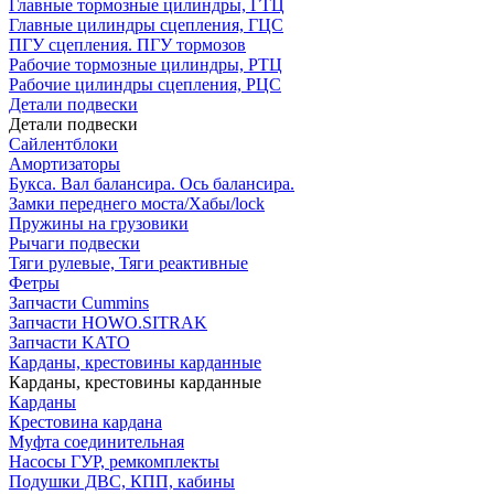
Главные тормозные цилиндры, ГТЦ
Главные цилиндры сцепления, ГЦС
ПГУ сцепления. ПГУ тормозов
Рабочие тормозные цилиндры, РТЦ
Рабочие цилиндры сцепления, РЦС
Детали подвески
Детали подвески
Cайлентблоки
Амортизаторы
Букса. Вал балансира. Ось балансира.
Замки переднего моста/Хабы/lock
Пружины на грузовики
Рычаги подвески
Тяги рулевые, Тяги реактивные
Фетры
Запчасти Cummins
Запчасти HOWO.SITRAK
Запчасти KATO
Карданы, крестовины карданные
Карданы, крестовины карданные
Карданы
Крестовина кардана
Муфта соединительная
Насосы ГУР, ремкомплекты
Подушки ДВС, КПП, кабины