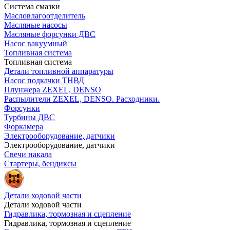
Система смазки
Масловлагоотделитель
Масляные насосы
Масляные форсунки ДВС
Насос вакуумный
Топливная система
Топливная система
Детали топливной аппаратуры
Насос подкачки ТНВД
Плунжера ZEXEL, DENSO
Распылители ZEXEL, DENSO. Расходники.
Форсунки
Турбины ДВС
Форкамера
Электрооборудование, датчики
Электрооборудование, датчики
Свечи накала
Стартеры, бендиксы
Детали ходовой части
Детали ходовой части
Гидравлика, тормозная и сцепление
Гидравлика, тормозная и сцепление