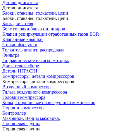
Детали двигателя
Детали двигателя
Блоки, стаканы, толкатели, цепи
Блоки, стаканы, толкатели, цепи
Блок двигателя
Болт головки блока цилиндров
Клапан рециркуляции отработанных газов EGR
Клапанные крышки
Стакан форсунки
Толкатель штанги распредвала
Фильтра
Гидравлические насосы. моторы.
Двигатель в сборе
Детали HITACHI
Компрессоры, детали компрессоров
Компрессоры, детали компрессоров
Воздушный компрессор
Гильза воздушного компрессора
Головки компрессора
Кольца поршневые на воздушный компрессор
Поршни компрессора
Контроллер
Маховики. Венцы маховика.
Поршневая группа
Поршневая группа