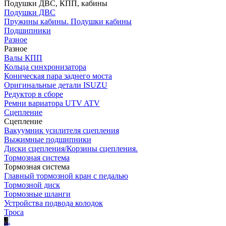
Подушки ДВС, КПП, кабины
Подушки ДВС
Пружины кабины. Подушки кабины
Подшипники
Разное
Разное
Валы КПП
Кольца синхронизатора
Коническая пара заднего моста
Оригинальные детали ISUZU
Редуктор в сборе
Ремни вариатора UTV ATV
Сцепление
Сцепление
Вакуумник усилителя сцепления
Выжимные подшипники
Диски сцепления/Корзины сцепления.
Тормозная система
Тормозная система
Главный тормозной кран с педалью
Тормозной диск
Тормозные шланги
Устройства подвода колодок
Троса
.
.
.