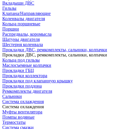
Вкладыши ДВС
Гильзы
Клапана/Направляющие
Коленвалы двигателя
Кольца поршневые
Поршни
Распредвалы, коромысла
Шатуны двигателя
Шестерня коленвала
Прокладки ДВС, ремкомплекты, сальники, колпачки
Прокладки ДВС, ремкомплекты, сальники, колпачки
Кольца под гильзы
Маслосъемные колпачки
Прокладки ГБЦ
Прокладки коллектора
Прокладки под клапанную крышку
Прокладки поддона
Ремкомплекты двигателя
Сальники
Система охлаждения
Система охлаждения
Муфты вентилятора
Помпы водяные
Термостаты
Система смазки