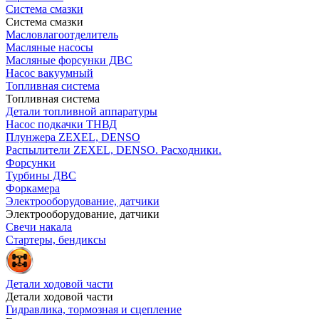
Система смазки
Система смазки
Масловлагоотделитель
Масляные насосы
Масляные форсунки ДВС
Насос вакуумный
Топливная система
Топливная система
Детали топливной аппаратуры
Насос подкачки ТНВД
Плунжера ZEXEL, DENSO
Распылители ZEXEL, DENSO. Расходники.
Форсунки
Турбины ДВС
Форкамера
Электрооборудование, датчики
Электрооборудование, датчики
Свечи накала
Стартеры, бендиксы
Детали ходовой части
Детали ходовой части
Гидравлика, тормозная и сцепление