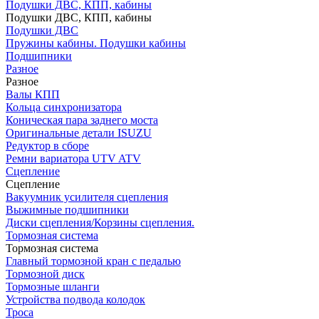
Подушки ДВС, КПП, кабины
Подушки ДВС, КПП, кабины
Подушки ДВС
Пружины кабины. Подушки кабины
Подшипники
Разное
Разное
Валы КПП
Кольца синхронизатора
Коническая пара заднего моста
Оригинальные детали ISUZU
Редуктор в сборе
Ремни вариатора UTV ATV
Сцепление
Сцепление
Вакуумник усилителя сцепления
Выжимные подшипники
Диски сцепления/Корзины сцепления.
Тормозная система
Тормозная система
Главный тормозной кран с педалью
Тормозной диск
Тормозные шланги
Устройства подвода колодок
Троса