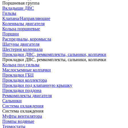
Поршневая группа
Вкладыши ДВС
Гильзы
Клапана/Направляющие
Коленвалы двигателя
Кольца поршневые
Поршни
Распредвалы, коромысла
Шатуны двигателя
Шестерня коленвала
Прокладки ДВС, ремкомплекты, сальники, колпачки
Прокладки ДВС, ремкомплекты, сальники, колпачки
Кольца под гильзы
Маслосъемные колпачки
Прокладки ГБЦ
Прокладки коллектора
Прокладки под клапанную крышку
Прокладки поддона
Ремкомплекты двигателя
Сальники
Система охлаждения
Система охлаждения
Муфты вентилятора
Помпы водяные
Термостаты