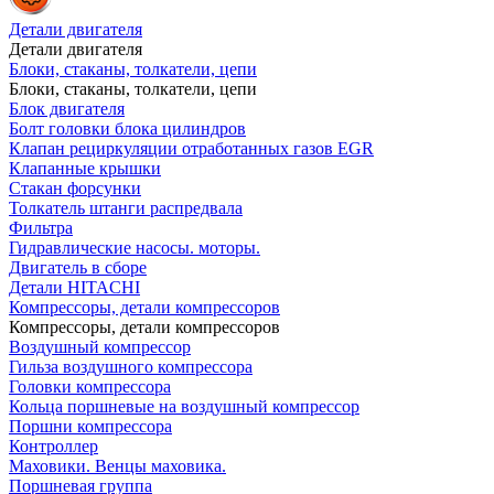
Детали двигателя
Детали двигателя
Блоки, стаканы, толкатели, цепи
Блоки, стаканы, толкатели, цепи
Блок двигателя
Болт головки блока цилиндров
Клапан рециркуляции отработанных газов EGR
Клапанные крышки
Стакан форсунки
Толкатель штанги распредвала
Фильтра
Гидравлические насосы. моторы.
Двигатель в сборе
Детали HITACHI
Компрессоры, детали компрессоров
Компрессоры, детали компрессоров
Воздушный компрессор
Гильза воздушного компрессора
Головки компрессора
Кольца поршневые на воздушный компрессор
Поршни компрессора
Контроллер
Маховики. Венцы маховика.
Поршневая группа