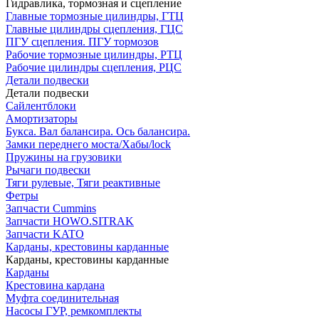
Гидравлика, тормозная и сцепление
Главные тормозные цилиндры, ГТЦ
Главные цилиндры сцепления, ГЦС
ПГУ сцепления. ПГУ тормозов
Рабочие тормозные цилиндры, РТЦ
Рабочие цилиндры сцепления, РЦС
Детали подвески
Детали подвески
Cайлентблоки
Амортизаторы
Букса. Вал балансира. Ось балансира.
Замки переднего моста/Хабы/lock
Пружины на грузовики
Рычаги подвески
Тяги рулевые, Тяги реактивные
Фетры
Запчасти Cummins
Запчасти HOWO.SITRAK
Запчасти KATO
Карданы, крестовины карданные
Карданы, крестовины карданные
Карданы
Крестовина кардана
Муфта соединительная
Насосы ГУР, ремкомплекты