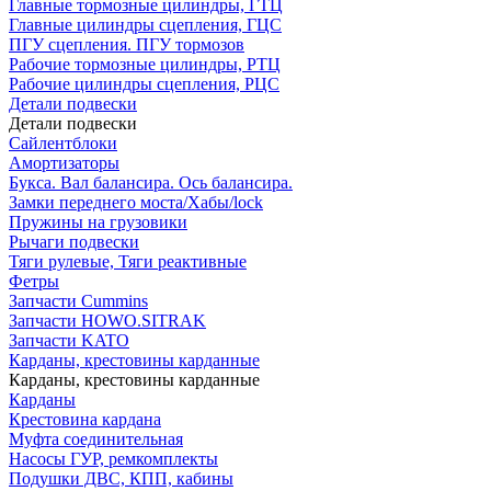
Главные тормозные цилиндры, ГТЦ
Главные цилиндры сцепления, ГЦС
ПГУ сцепления. ПГУ тормозов
Рабочие тормозные цилиндры, РТЦ
Рабочие цилиндры сцепления, РЦС
Детали подвески
Детали подвески
Cайлентблоки
Амортизаторы
Букса. Вал балансира. Ось балансира.
Замки переднего моста/Хабы/lock
Пружины на грузовики
Рычаги подвески
Тяги рулевые, Тяги реактивные
Фетры
Запчасти Cummins
Запчасти HOWO.SITRAK
Запчасти KATO
Карданы, крестовины карданные
Карданы, крестовины карданные
Карданы
Крестовина кардана
Муфта соединительная
Насосы ГУР, ремкомплекты
Подушки ДВС, КПП, кабины