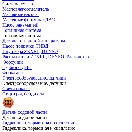
Система смазки
Масловлагоотделитель
Масляные насосы
Масляные форсунки ДВС
Насос вакуумный
Топливная система
Топливная система
Детали топливной аппаратуры
Насос подкачки ТНВД
Плунжера ZEXEL, DENSO
Распылители ZEXEL, DENSO. Расходники.
Форсунки
Турбины ДВС
Форкамера
Электрооборудование, датчики
Электрооборудование, датчики
Свечи накала
Стартеры, бендиксы
Детали ходовой части
Детали ходовой части
Гидравлика, тормозная и сцепление
Гидравлика, тормозная и сцепление