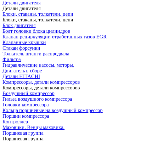
Детали двигателя
Детали двигателя
Блоки, стаканы, толкатели, цепи
Блоки, стаканы, толкатели, цепи
Блок двигателя
Болт головки блока цилиндров
Клапан рециркуляции отработанных газов EGR
Клапанные крышки
Стакан форсунки
Толкатель штанги распредвала
Фильтра
Гидравлические насосы. моторы.
Двигатель в сборе
Детали HITACHI
Компрессоры, детали компрессоров
Компрессоры, детали компрессоров
Воздушный компрессор
Гильза воздушного компрессора
Головки компрессора
Кольца поршневые на воздушный компрессор
Поршни компрессора
Контроллер
Маховики. Венцы маховика.
Поршневая группа
Поршневая группа