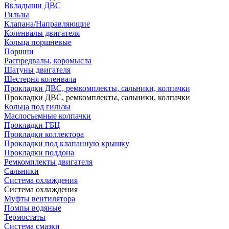
Вкладыши ДВС
Гильзы
Клапана/Направляющие
Коленвалы двигателя
Кольца поршневые
Поршни
Распредвалы, коромысла
Шатуны двигателя
Шестерня коленвала
Прокладки ДВС, ремкомплекты, сальники, колпачки
Прокладки ДВС, ремкомплекты, сальники, колпачки
Кольца под гильзы
Маслосъемные колпачки
Прокладки ГБЦ
Прокладки коллектора
Прокладки под клапанную крышку
Прокладки поддона
Ремкомплекты двигателя
Сальники
Система охлаждения
Система охлаждения
Муфты вентилятора
Помпы водяные
Термостаты
Система смазки