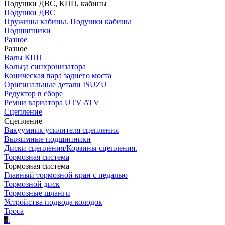
Подушки ДВС, КПП, кабины
Подушки ДВС
Пружины кабины. Подушки кабины
Подшипники
Разное
Разное
Валы КПП
Кольца синхронизатора
Коническая пара заднего моста
Оригинальные детали ISUZU
Редуктор в сборе
Ремни вариатора UTV ATV
Сцепление
Сцепление
Вакуумник усилителя сцепления
Выжимные подшипники
Диски сцепления/Корзины сцепления.
Тормозная система
Тормозная система
Главный тормозной кран с педалью
Тормозной диск
Тормозные шланги
Устройства подвода колодок
Троса
.
.
.