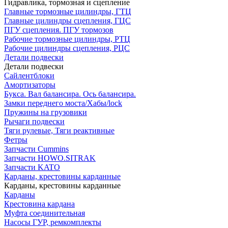
Гидравлика, тормозная и сцепление
Главные тормозные цилиндры, ГТЦ
Главные цилиндры сцепления, ГЦС
ПГУ сцепления. ПГУ тормозов
Рабочие тормозные цилиндры, РТЦ
Рабочие цилиндры сцепления, РЦС
Детали подвески
Детали подвески
Cайлентблоки
Амортизаторы
Букса. Вал балансира. Ось балансира.
Замки переднего моста/Хабы/lock
Пружины на грузовики
Рычаги подвески
Тяги рулевые, Тяги реактивные
Фетры
Запчасти Cummins
Запчасти HOWO.SITRAK
Запчасти KATO
Карданы, крестовины карданные
Карданы, крестовины карданные
Карданы
Крестовина кардана
Муфта соединительная
Насосы ГУР, ремкомплекты