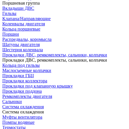
Поршневая группа
Вкладыши ДВС
Гильзы
Клапана/Направляющие
Коленвалы двигателя
Кольца поршневые
Поршни
Распредвалы, коромысла
Шатуны двигателя
Шестерня коленвала
Прокладки ДВС, ремкомплекты, сальники, колпачки
Прокладки ДВС, ремкомплекты, сальники, колпачки
Кольца под гильзы
Маслосъемные колпачки
Прокладки ГБЦ
Прокладки коллектора
Прокладки под клапанную крышку
Прокладки поддона
Ремкомплекты двигателя
Сальники
Система охлаждения
Система охлаждения
Муфты вентилятора
Помпы водяные
Термостаты