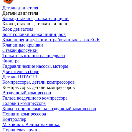
Детали двигателя
Детали двигателя
Блоки, стаканы, толкатели, цепи
Блоки, стаканы, толкатели, цепи
Блок двигателя
Болт головки блока цилиндров
Клапан рециркуляции отработанных газов EGR
Клапанные крышки
Стакан форсунки
Толкатель штанги распредвала
Фильтра
Гидравлические насосы. моторы.
Двигатель в сборе
Детали HITACHI
Компрессоры, детали компрессоров
Компрессоры, детали компрессоров
Воздушный компрессор
Гильза воздушного компрессора
Головки компрессора
Кольца поршневые на воздушный компрессор
Поршни компрессора
Контроллер
Маховики. Венцы маховика.
Поршневая группа