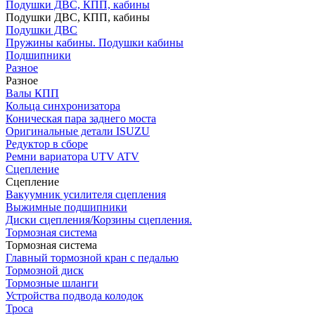
Подушки ДВС, КПП, кабины
Подушки ДВС, КПП, кабины
Подушки ДВС
Пружины кабины. Подушки кабины
Подшипники
Разное
Разное
Валы КПП
Кольца синхронизатора
Коническая пара заднего моста
Оригинальные детали ISUZU
Редуктор в сборе
Ремни вариатора UTV ATV
Сцепление
Сцепление
Вакуумник усилителя сцепления
Выжимные подшипники
Диски сцепления/Корзины сцепления.
Тормозная система
Тормозная система
Главный тормозной кран с педалью
Тормозной диск
Тормозные шланги
Устройства подвода колодок
Троса