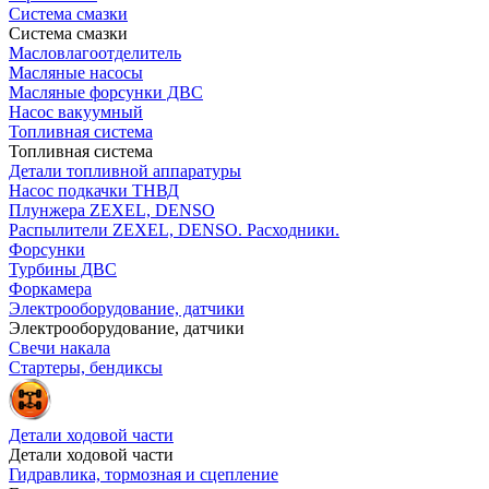
Система смазки
Система смазки
Масловлагоотделитель
Масляные насосы
Масляные форсунки ДВС
Насос вакуумный
Топливная система
Топливная система
Детали топливной аппаратуры
Насос подкачки ТНВД
Плунжера ZEXEL, DENSO
Распылители ZEXEL, DENSO. Расходники.
Форсунки
Турбины ДВС
Форкамера
Электрооборудование, датчики
Электрооборудование, датчики
Свечи накала
Стартеры, бендиксы
Детали ходовой части
Детали ходовой части
Гидравлика, тормозная и сцепление