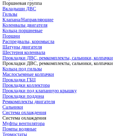
Поршневая группа
Вкладыши ДВС
Гильзы
Клапана/Направляющие
Коленвалы двигателя
Кольца поршневые
Поршни
Распредвалы, коромысла
Шатуны двигателя
Шестерня коленвала
Прокладки ДВС, ремкомплекты, сальники, колпачки
Прокладки ДВС, ремкомплекты, сальники, колпачки
Кольца под гильзы
Маслосъемные колпачки
Прокладки ГБЦ
Прокладки коллектора
Прокладки под клапанную крышку
Прокладки поддона
Ремкомплекты двигателя
Сальники
Система охлаждения
Система охлаждения
Муфты вентилятора
Помпы водяные
Термостаты