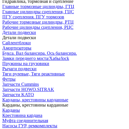
Гидравлика, тормозная и сцепление
Главные тормозные цилиндры, ГТЦ
Главные цилиндры сцепления, ГЦС
ПГУ сцепления. ПГУ тормозов
Рабочие тормозные цилиндры, РТЦ
Рабочие цилиндры сцепления, РЦС
Детали подвески
Детали подвески
Cайлентблоки
Амортизаторы
Букса. Вал балансира. Ось балансира.
Замки переднего моста/Хабы/lock
Пружины на грузовики
Рычаги подвески
Тяги рулевые, Тяги реактивные
Фетры
Запчасти Cummins
Запчасти HOWO.SITRAK
Запчасти KATO
Карданы, крестовины карданные
Карданы, крестовины карданные
Карданы
Крестовина кардана
Муфта соединительная
Насосы ГУР, ремкомплекты