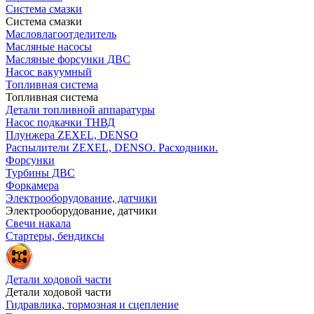
Система смазки
Система смазки
Масловлагоотделитель
Масляные насосы
Масляные форсунки ДВС
Насос вакуумный
Топливная система
Топливная система
Детали топливной аппаратуры
Насос подкачки ТНВД
Плунжера ZEXEL, DENSO
Распылители ZEXEL, DENSO. Расходники.
Форсунки
Турбины ДВС
Форкамера
Электрооборудование, датчики
Электрооборудование, датчики
Свечи накала
Стартеры, бендиксы
Детали ходовой части
Детали ходовой части
Гидравлика, тормозная и сцепление