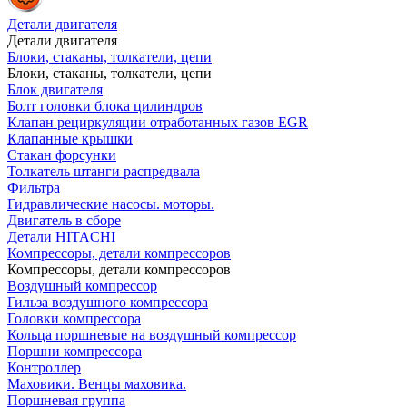
Детали двигателя
Детали двигателя
Блоки, стаканы, толкатели, цепи
Блоки, стаканы, толкатели, цепи
Блок двигателя
Болт головки блока цилиндров
Клапан рециркуляции отработанных газов EGR
Клапанные крышки
Стакан форсунки
Толкатель штанги распредвала
Фильтра
Гидравлические насосы. моторы.
Двигатель в сборе
Детали HITACHI
Компрессоры, детали компрессоров
Компрессоры, детали компрессоров
Воздушный компрессор
Гильза воздушного компрессора
Головки компрессора
Кольца поршневые на воздушный компрессор
Поршни компрессора
Контроллер
Маховики. Венцы маховика.
Поршневая группа