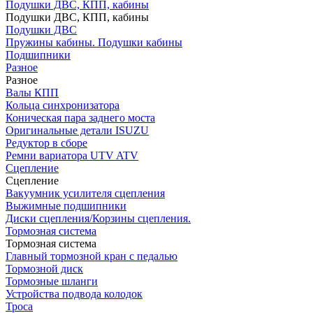
Подушки ДВС, КПП, кабины
Подушки ДВС, КПП, кабины
Подушки ДВС
Пружины кабины. Подушки кабины
Подшипники
Разное
Разное
Валы КПП
Кольца синхронизатора
Коническая пара заднего моста
Оригинальные детали ISUZU
Редуктор в сборе
Ремни вариатора UTV ATV
Сцепление
Сцепление
Вакуумник усилителя сцепления
Выжимные подшипники
Диски сцепления/Корзины сцепления.
Тормозная система
Тормозная система
Главный тормозной кран с педалью
Тормозной диск
Тормозные шланги
Устройства подвода колодок
Троса