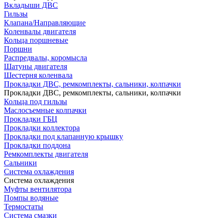
Вкладыши ДВС
Гильзы
Клапана/Направляющие
Коленвалы двигателя
Кольца поршневые
Поршни
Распредвалы, коромысла
Шатуны двигателя
Шестерня коленвала
Прокладки ДВС, ремкомплекты, сальники, колпачки
Прокладки ДВС, ремкомплекты, сальники, колпачки
Кольца под гильзы
Маслосъемные колпачки
Прокладки ГБЦ
Прокладки коллектора
Прокладки под клапанную крышку
Прокладки поддона
Ремкомплекты двигателя
Сальники
Система охлаждения
Система охлаждения
Муфты вентилятора
Помпы водяные
Термостаты
Система смазки