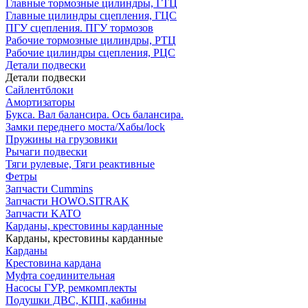
Главные тормозные цилиндры, ГТЦ
Главные цилиндры сцепления, ГЦС
ПГУ сцепления. ПГУ тормозов
Рабочие тормозные цилиндры, РТЦ
Рабочие цилиндры сцепления, РЦС
Детали подвески
Детали подвески
Cайлентблоки
Амортизаторы
Букса. Вал балансира. Ось балансира.
Замки переднего моста/Хабы/lock
Пружины на грузовики
Рычаги подвески
Тяги рулевые, Тяги реактивные
Фетры
Запчасти Cummins
Запчасти HOWO.SITRAK
Запчасти KATO
Карданы, крестовины карданные
Карданы, крестовины карданные
Карданы
Крестовина кардана
Муфта соединительная
Насосы ГУР, ремкомплекты
Подушки ДВС, КПП, кабины