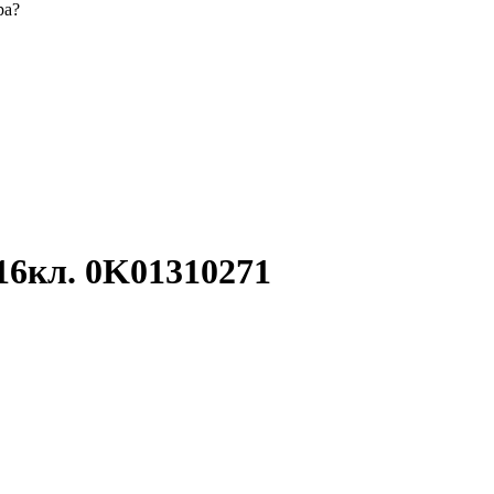
ра?
16кл. 0K01310271