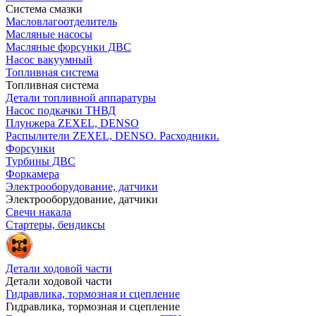
Система смазки
Масловлагоотделитель
Масляные насосы
Масляные форсунки ДВС
Насос вакуумный
Топливная система
Топливная система
Детали топливной аппаратуры
Насос подкачки ТНВД
Плунжера ZEXEL, DENSO
Распылители ZEXEL, DENSO. Расходники.
Форсунки
Турбины ДВС
Форкамера
Электрооборудование, датчики
Электрооборудование, датчики
Свечи накала
Стартеры, бендиксы
Детали ходовой части
Детали ходовой части
Гидравлика, тормозная и сцепление
Гидравлика, тормозная и сцепление