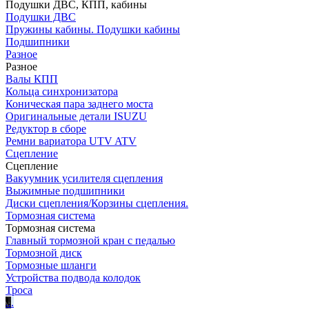
Подушки ДВС, КПП, кабины
Подушки ДВС
Пружины кабины. Подушки кабины
Подшипники
Разное
Разное
Валы КПП
Кольца синхронизатора
Коническая пара заднего моста
Оригинальные детали ISUZU
Редуктор в сборе
Ремни вариатора UTV ATV
Сцепление
Сцепление
Вакуумник усилителя сцепления
Выжимные подшипники
Диски сцепления/Корзины сцепления.
Тормозная система
Тормозная система
Главный тормозной кран с педалью
Тормозной диск
Тормозные шланги
Устройства подвода колодок
Троса
.
.
.