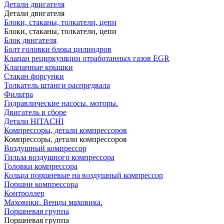
Детали двигателя
Детали двигателя
Блоки, стаканы, толкатели, цепи
Блоки, стаканы, толкатели, цепи
Блок двигателя
Болт головки блока цилиндров
Клапан рециркуляции отработанных газов EGR
Клапанные крышки
Стакан форсунки
Толкатель штанги распредвала
Фильтра
Гидравлические насосы. моторы.
Двигатель в сборе
Детали HITACHI
Компрессоры, детали компрессоров
Компрессоры, детали компрессоров
Воздушный компрессор
Гильза воздушного компрессора
Головки компрессора
Кольца поршневые на воздушный компрессор
Поршни компрессора
Контроллер
Маховики. Венцы маховика.
Поршневая группа
Поршневая группа