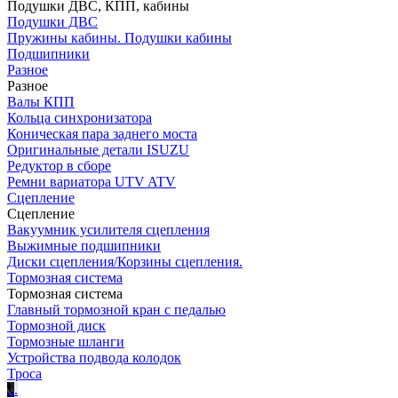
Подушки ДВС, КПП, кабины
Подушки ДВС
Пружины кабины. Подушки кабины
Подшипники
Разное
Разное
Валы КПП
Кольца синхронизатора
Коническая пара заднего моста
Оригинальные детали ISUZU
Редуктор в сборе
Ремни вариатора UTV ATV
Сцепление
Сцепление
Вакуумник усилителя сцепления
Выжимные подшипники
Диски сцепления/Корзины сцепления.
Тормозная система
Тормозная система
Главный тормозной кран с педалью
Тормозной диск
Тормозные шланги
Устройства подвода колодок
Троса
.
.
.