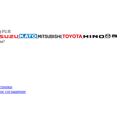
 FUJI
ра?
техники
ое соглашение