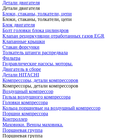
Детали двигателя
Детали двигателя
Блоки, стаканы, толкатели, цепи
Блоки, стаканы, толкатели, цепи
Блок двигателя
Болт головки блока цилиндров
Клапан рециркуляции отработанных газов EGR
Клапанные крышки
Стакан форсунки
Толкатель штанги распредвала
Фильтра
Гидравлические насосы. моторы.
Двигатель в сборе
Детали HITACHI
Компрессоры, детали компрессоров
Компрессоры, детали компрессоров
Воздушный компрессор
Гильза воздушного компрессора
Головки компрессора
Кольца поршневые на воздушный компрессор
Поршни компрессора
Контроллер
Маховики. Венцы маховика.
Поршневая группа
Поршневая группа