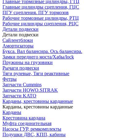
Главные тормозные цилиндры, ГТЦ
Главные цилиндры сцепления, ГЦС
ПГУ сцепления. ПГУ тормозов
Рабочие тормозные цилиндры, РТЦ
Рабочие цилиндры сцепления, РЦС
Детали подвески
Детали подвески
Cайлентблоки
Амортизаторы
Букса. Вал балансира. Ось балансира.
Замки переднего моста/Хабы/lock
Пружины на грузовики
Рычаги подвески
Тяги рулевые, Тяги реактивные
Фетры
Запчасти Cummins
Запчасти HOWO.SITRAK
Запчасти KATO
Карданы, крестовины карданные
Карданы, крестовины карданные
Карданы
Крестовина кардана
Муфта соединительная
Насосы ГУР, ремкомплекты
Подушки ДВС, КПП, кабины