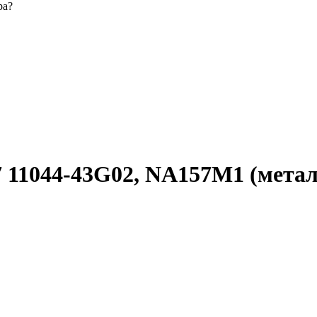
ра?
11044-43G02, NA157M1 (метал