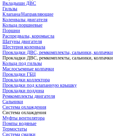
Вкладыши ДВС
Гильзы
Клапана/Направляющие
Коленвалы двигателя
Кольца поршневые
Поршни
Распредвалы, коромысла
Шатуны двигателя
Шестерня коленвала
Прокладки ДВС, ремкомплекты, сальники, колпачки
Прокладки ДВС, ремкомплекты, сальники, колпачки
Кольца под гильзы
Маслосъемные колпачки
Прокладки ГБЦ
Прокладки коллектора
Прокладки под клапанную крышку
Прокладки поддона
Ремкомплекты двигателя
Сальники
Система охлаждения
Система охлаждения
Муфты вентилятора
Помпы водяные
Термостаты
Система смазки