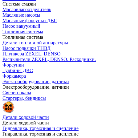
Система смазки
Масловлагоотделитель
Масляные насосы
Масляные форсунки ДВС
Насос вакуумный
Топливная система
Топливная система
Детали топливной аппаратуры
Насос подкачки ТНВД
Плунжера ZEXEL, DENSO
Распылители ZEXEL, DENSO. Расходники.
Форсунки
Турбины ДВС
Форкамера
Электрооборудование, датчики
Электрооборудование, датчики
Свечи накала
Стартеры, бендиксы
Детали ходовой части
Детали ходовой части
Гидравлика, тормозная и сцепление
Гидравлика, тормозная и сцепление