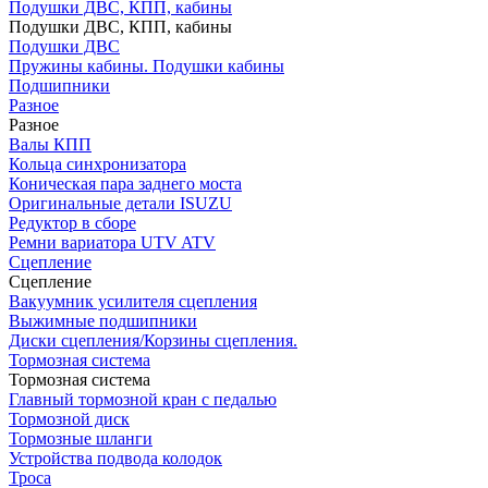
Подушки ДВС, КПП, кабины
Подушки ДВС, КПП, кабины
Подушки ДВС
Пружины кабины. Подушки кабины
Подшипники
Разное
Разное
Валы КПП
Кольца синхронизатора
Коническая пара заднего моста
Оригинальные детали ISUZU
Редуктор в сборе
Ремни вариатора UTV ATV
Сцепление
Сцепление
Вакуумник усилителя сцепления
Выжимные подшипники
Диски сцепления/Корзины сцепления.
Тормозная система
Тормозная система
Главный тормозной кран с педалью
Тормозной диск
Тормозные шланги
Устройства подвода колодок
Троса