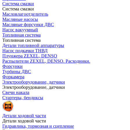
Система смазки
Система смазки
Масловлагоотделитель
Масляные насосы
Масляные форсунки ДВС
Насос вакуумный
Топливная система
Топливная система
Детали топливной аппаратуры
Насос подкачки ТНВД
Плунжера ZEXEL, DENSO
Распылители ZEXEL, DENSO. Расходники.
Форсунки
Турбины ДВС
Форкамера
Электрооборудование, датчики
Электрооборудование, датчики
Свечи накала
Стартеры, бендиксы
Детали ходовой части
Детали ходовой части
Гидравлика, тормозная и сцепление