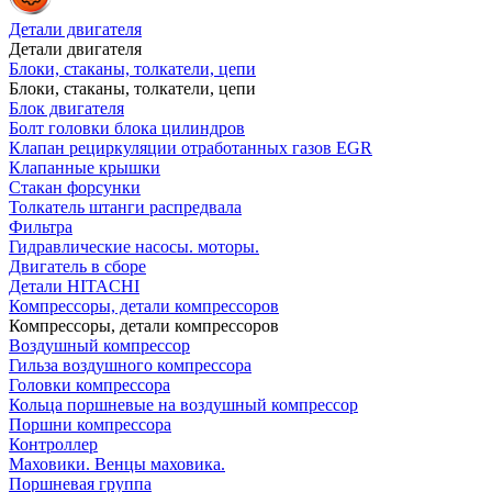
Детали двигателя
Детали двигателя
Блоки, стаканы, толкатели, цепи
Блоки, стаканы, толкатели, цепи
Блок двигателя
Болт головки блока цилиндров
Клапан рециркуляции отработанных газов EGR
Клапанные крышки
Стакан форсунки
Толкатель штанги распредвала
Фильтра
Гидравлические насосы. моторы.
Двигатель в сборе
Детали HITACHI
Компрессоры, детали компрессоров
Компрессоры, детали компрессоров
Воздушный компрессор
Гильза воздушного компрессора
Головки компрессора
Кольца поршневые на воздушный компрессор
Поршни компрессора
Контроллер
Маховики. Венцы маховика.
Поршневая группа