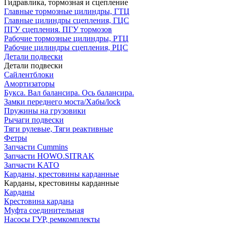
Гидравлика, тормозная и сцепление
Главные тормозные цилиндры, ГТЦ
Главные цилиндры сцепления, ГЦС
ПГУ сцепления. ПГУ тормозов
Рабочие тормозные цилиндры, РТЦ
Рабочие цилиндры сцепления, РЦС
Детали подвески
Детали подвески
Cайлентблоки
Амортизаторы
Букса. Вал балансира. Ось балансира.
Замки переднего моста/Хабы/lock
Пружины на грузовики
Рычаги подвески
Тяги рулевые, Тяги реактивные
Фетры
Запчасти Cummins
Запчасти HOWO.SITRAK
Запчасти KATO
Карданы, крестовины карданные
Карданы, крестовины карданные
Карданы
Крестовина кардана
Муфта соединительная
Насосы ГУР, ремкомплекты