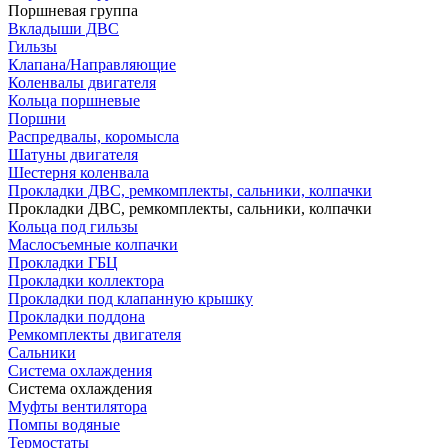
Поршневая группа
Вкладыши ДВС
Гильзы
Клапана/Направляющие
Коленвалы двигателя
Кольца поршневые
Поршни
Распредвалы, коромысла
Шатуны двигателя
Шестерня коленвала
Прокладки ДВС, ремкомплекты, сальники, колпачки
Прокладки ДВС, ремкомплекты, сальники, колпачки
Кольца под гильзы
Маслосъемные колпачки
Прокладки ГБЦ
Прокладки коллектора
Прокладки под клапанную крышку
Прокладки поддона
Ремкомплекты двигателя
Сальники
Система охлаждения
Система охлаждения
Муфты вентилятора
Помпы водяные
Термостаты